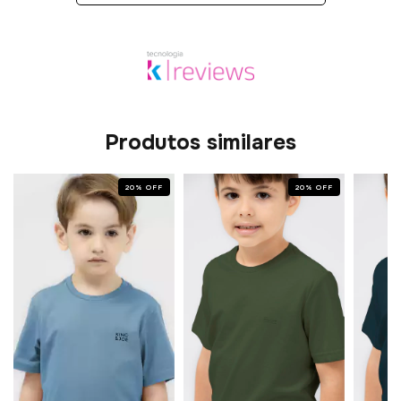
Produtos similares
20
%
OFF
20
%
OFF