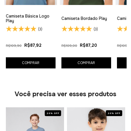
Camiseta Básica Logo
Camiseta Bordado Play
Camise
Play
(3)
(3)
R$87,92
R$87,20
R$109,90
R$109,00
R$109,9
COMPRAR
COMPRAR
Você precisa ver esses produtos
20% OFF
20% OFF