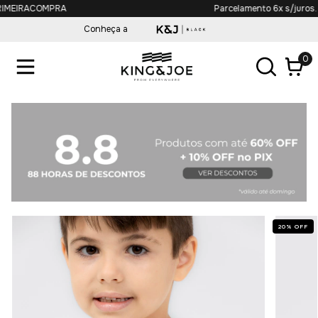
Parcelamento 6x s/juros.
Conheça a
0
20
%
OFF