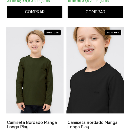
2
x de
R$ 54,50
sem juros
1
x de
R$ 87,92
sem juros
COMPRAR
COMPRAR
20% OFF
50% OFF
Camiseta Bordado Manga
Camiseta Bordado Manga
Longa Play
Longa Play