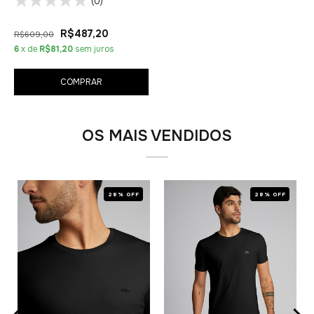
(0)
R$487,20
R$609,00
6
x de
R$81,20
sem juros
COMPRAR
OS MAIS VENDIDOS
28% OFF
28% OFF