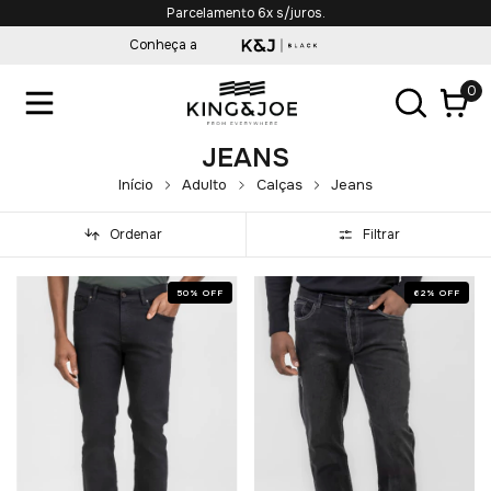
Parcelamento 6x s/juros.
Conheça a
0
JEANS
Início
Adulto
Calças
Jeans
Ordenar
Filtrar
50
%
OFF
62
%
OFF