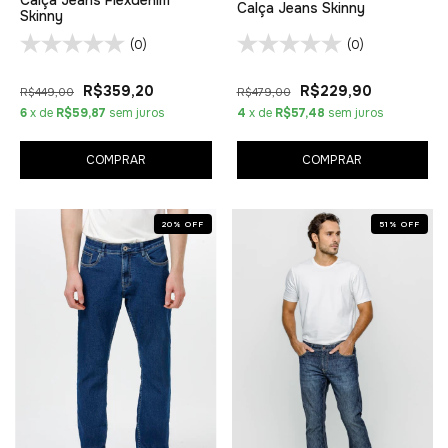
Calça Jeans Skinny
Skinny
(0)
(0)
R$359,20
R$229,90
R$449,00
R$479,00
6
x de
R$59,87
sem juros
4
x de
R$57,48
sem juros
COMPRAR
COMPRAR
20
%
OFF
51
%
OFF