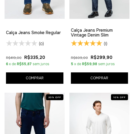
Calça Jeans Premium
Calça Jeans Smoke Regular
Vintage Denim Slim
(0)
(1)
R$335,20
R$299,90
R$419,00
R$609,00
6
x de
R$55,87
sem juros
5
x de
R$59,98
sem juros
COMPRAR
COMPRAR
20
%
OFF
10
%
OFF