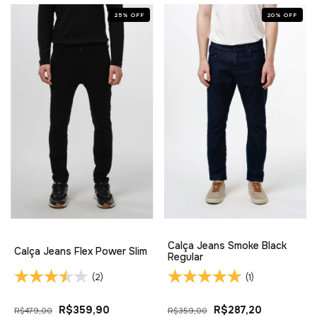
25
%
OFF
20
%
OFF
Calça Jeans Smoke Black
Calça Jeans Flex Power Slim
Regular
(2)
(1)
R$359,90
R$287,20
R$479,00
R$359,00