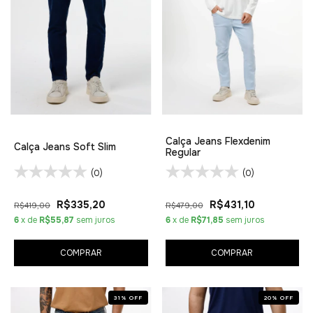
Calça Jeans Flexdenim
Calça Jeans Soft Slim
Regular
(0)
(0)
R$335,20
R$431,10
R$419,00
R$479,00
6
x de
R$55,87
sem juros
6
x de
R$71,85
sem juros
COMPRAR
COMPRAR
31
%
OFF
20
%
OFF