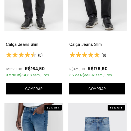
Calça Jeans Slim
Calça Jeans Slim
(5)
(6)
R$164,50
R$179,90
R$329,00
R$479,00
3
x de
R$54,83
sem juros
3
x de
R$59,97
sem juros
COMPRAR
COMPRAR
58
%
OFF
58
%
OFF