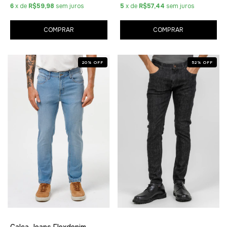
6
x de
R$59,98
sem juros
5
x de
R$57,44
sem juros
COMPRAR
COMPRAR
20
%
OFF
52
%
OFF
Calça Jeans Flexdenim