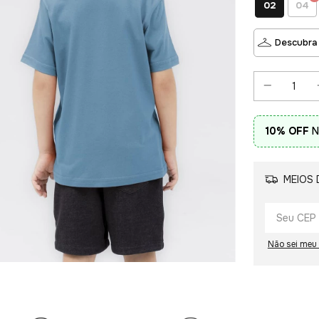
02
04
Descubra
10% OFF
N
MEIOS 
Não sei meu