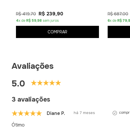
R$ 239,90
R$ 419,70
R$ 687,00
4
x de
R$ 59,98
sem juros
6
x de
R$ 79,
COMPRAR
Avaliações
5.0
3 avaliações
Diane P.
há 7 meses
compra
Ótimo