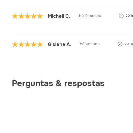
Micheli C.
há 4 meses
comp
Gislene A.
há um ano
comp
Perguntas & respostas