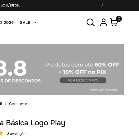
6x s/juros.
0
O 2026
SALE
il
Camisetas
a Básica Logo Play
3 avaliações