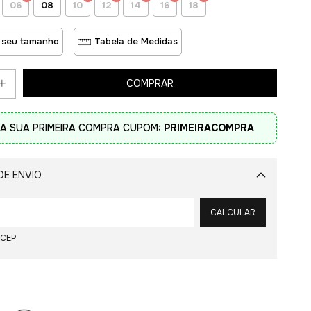
06
08
10
12
14
16
18
 seu tamanho
Tabela de Medidas
A SUA PRIMEIRA COMPRA CUPOM:
PRIMEIRACOMPRA
DE ENVIO
Alterar CEP
CALCULAR
 CEP