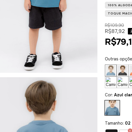
100% ALGOD
TOQUE MACI
R$109,90
R$87,92
R$79,
Outras opçõ
Cor:
Azul cla
Tamanho:
02