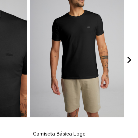
Kit
R$ 
6
x 
Camiseta Básica Logo