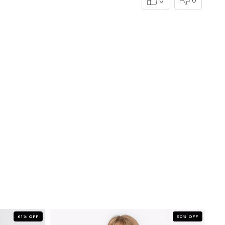
0
0
61
%
OFF
50
%
OFF