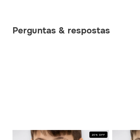
Perguntas & respostas
OFF
20
%
OFF