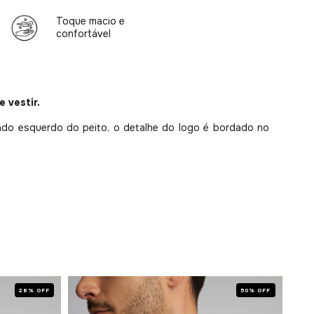
Toque macio e
confortável
e vestir.
lado esquerdo do peito, o detalhe do logo é bordado no
28% OFF
50% OFF