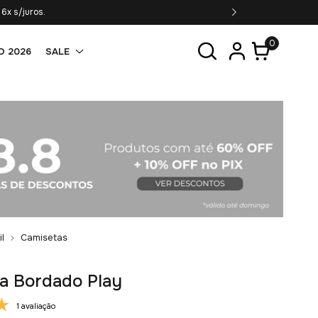
6x s/juros.
0
O 2026
SALE
il
Camisetas
a Bordado Play
1 avaliação