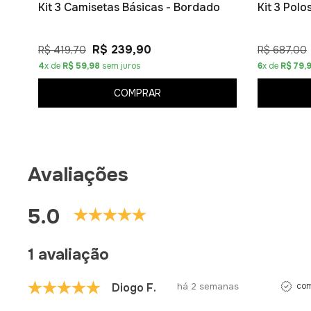
Kit 3 Camisetas Básicas - Bordado
Kit 3 Pol
R$ 239,90
R$ 419,70
R$ 687,00
4
x de
R$ 59,98
sem juros
6
x de
R$ 79,
COMPRAR
Avaliações
5.0
1 avaliação
Diogo F.
há 2 semanas
com