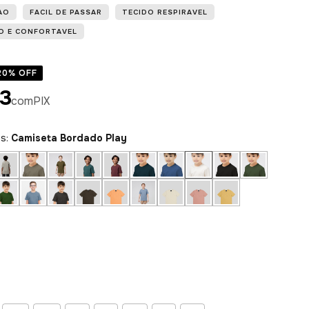
AO
FACIL DE PASSAR
TECIDO RESPIRAVEL
O E CONFORTAVEL
20
% OFF
13
com
PIX
es:
Camiseta Bordado Play