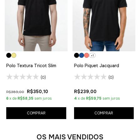
+1
Polo Textura Tricot Slim
Polo Piquet Jacquard
(0)
(0)
R$350,10
R$239,00
R$389,00
6
x de
R$58,35
sem juros
4
x de
R$59,75
sem juros
COMPRAR
COMPRAR
OS MAIS VENDIDOS