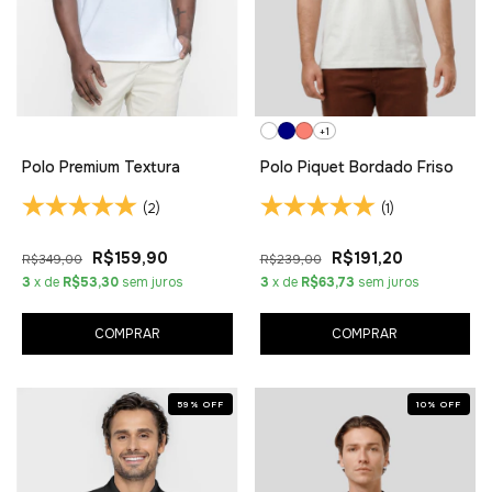
+1
Polo Premium Textura
Polo Piquet Bordado Friso
(2)
(1)
R$159,90
R$191,20
R$349,00
R$239,00
3
x de
R$53,30
sem juros
3
x de
R$63,73
sem juros
COMPRAR
COMPRAR
59
%
OFF
10
%
OFF