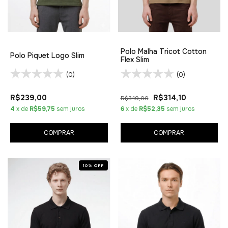
Polo Malha Tricot Cotton
Polo Piquet Logo Slim
Flex Slim
(0)
(0)
R$239,00
R$314,10
R$349,00
4
x de
R$59,75
sem juros
6
x de
R$52,35
sem juros
COMPRAR
COMPRAR
10
%
OFF