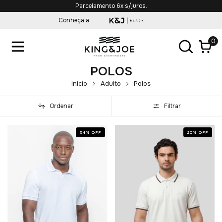
Parcelamento 6x s/juros.
Conheça a
0
POLOS
Início
Adulto
Polos
Ordenar
Filtrar
54
%
OFF
20
%
OFF