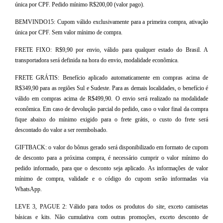
única por CPF. Pedido mínimo R$200,00 (valor pago).
BEMVINDO15: Cupom válido exclusivamente para a primeira compra, ativação
única por CPF. Sem valor mínimo de compra.
FRETE FIXO: R$9,90 por envio, válido para qualquer estado do Brasil. A
transportadora será definida na hora do envio, modalidade econômica.
FRETE GRÁTIS: Benefício aplicado automaticamente em compras acima de
R$349,90 para as regiões Sul e Sudeste. Para as demais localidades, o benefício é
válido em compras acima de R$499,90. O envio será realizado na modalidade
econômica. Em caso de devolução parcial do pedido, caso o valor final da compra
fique abaixo do mínimo exigido para o frete grátis, o custo do frete será
descontado do valor a ser reembolsado.
GIFTBACK: o valor do bônus gerado será disponibilizado em formato de cupom
de desconto para a próxima compra, é necessário cumprir o valor mínimo do
pedido informado, para que o desconto seja aplicado. As informações de valor
mínimo de compra, validade e o código do cupom serão informadas via
WhatsApp.
LEVE 3, PAGUE 2: Válido para todos os produtos do site, exceto camisetas
básicas e kits. Não cumulativa com outras promoções, exceto desconto de