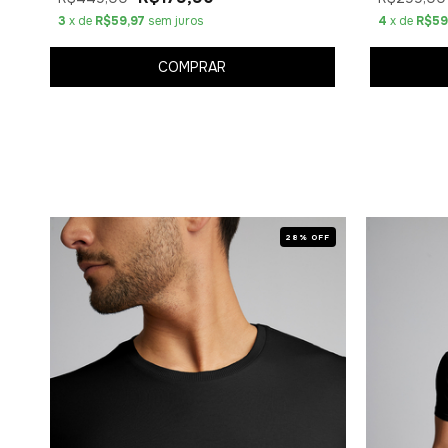
3
x de
R$59,97
sem juros
4
x de
R$59
COMPRAR
OFF
28% OFF