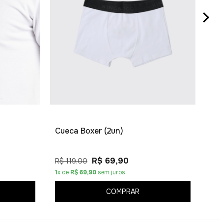
Ca
R$
1
x 
Cueca Boxer (2un)
R$ 69,90
R$ 119,00
1
x de
R$ 69,90
sem juros
COMPRAR