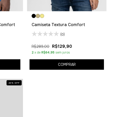
Comfort
Camiseta Textura Comfort
(0)
R$129,90
R$289,00
2
x de
R$64,95
sem juros
COMPRAR
20
%
OFF