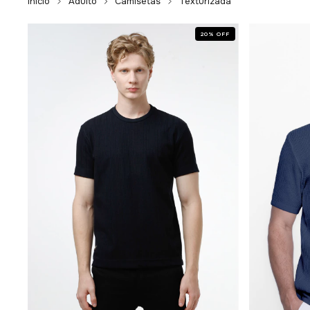
Início
Adulto
Camisetas
Texturizada
20
%
OFF