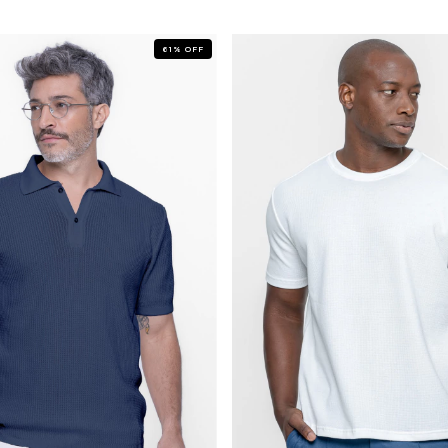
61
%
OFF