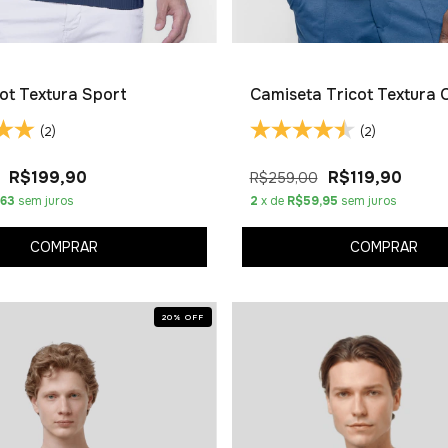
cot Textura Sport
Camiseta Tricot Textura 
(2)
(2)
R$199,90
R$119,90
R$259,00
,63
sem juros
2
x de
R$59,95
sem juros
COMPRAR
COMPRAR
20
%
OFF