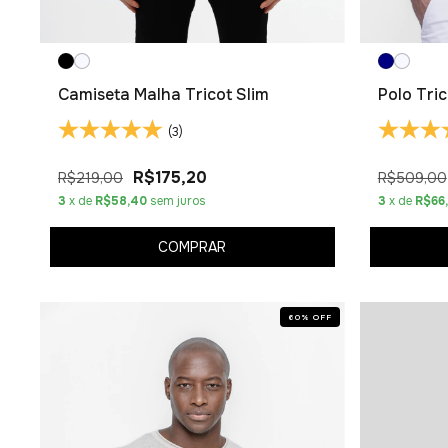
Camiseta Malha Tricot Slim
Polo Tri
(3)
R$175,20
R$219,00
R$509,00
3
x de
R$58,40
sem juros
3
x de
R$66
COMPRAR
60
%
OFF