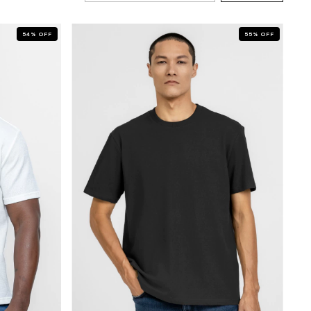
54
%
OFF
55
%
OFF