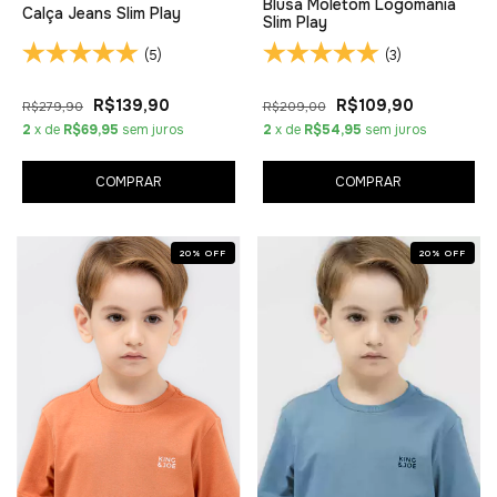
Blusa Moletom Logomania
Calça Jeans Slim Play
Slim Play
(5)
(3)
R$139,90
R$109,90
R$279,90
R$209,00
2
x de
R$69,95
sem juros
2
x de
R$54,95
sem juros
COMPRAR
COMPRAR
20
%
OFF
20
%
OFF