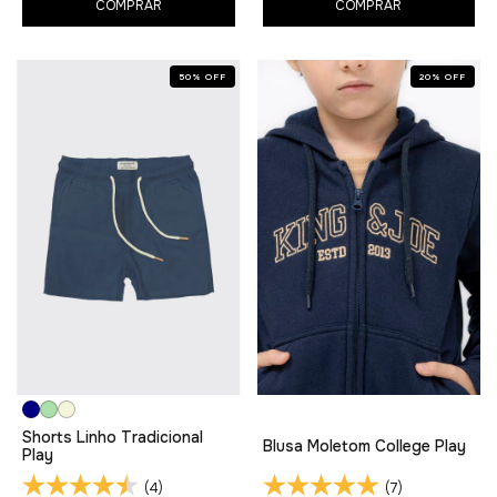
COMPRAR
COMPRAR
50
%
OFF
20
%
OFF
Shorts Linho Tradicional
Blusa Moletom College Play
Play
(4)
(7)