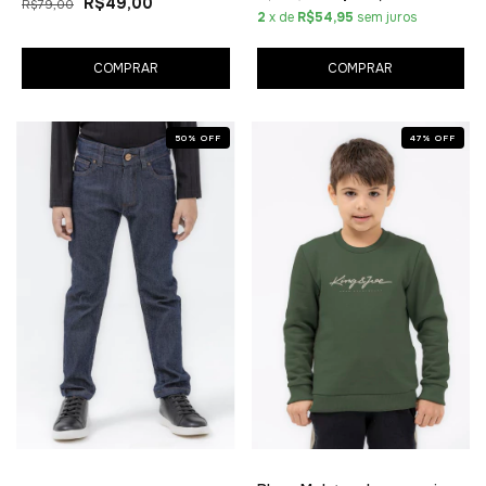
R$49,00
R$79,00
2
x de
R$54,95
sem juros
COMPRAR
COMPRAR
50
%
OFF
47
%
OFF