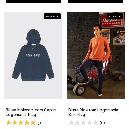
48
%
OFF
47
%
OFF
Blusa Moletom com Capuz
Blusa Moletom Logomania
Logomania Play
Slim Play
(1)
(0)