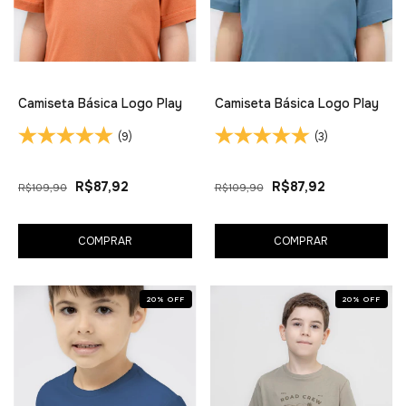
Camiseta Básica Logo Play
Camiseta Básica Logo Play
(9)
(3)
R$87,92
R$87,92
R$109,90
R$109,90
COMPRAR
COMPRAR
20
%
OFF
20
%
OFF