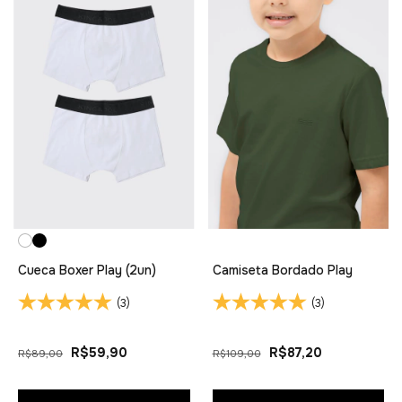
Cueca Boxer Play (2un)
Camiseta Bordado Play
(3)
(3)
R$59,90
R$87,20
R$89,00
R$109,00