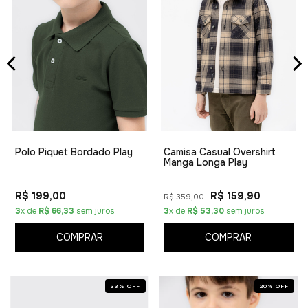
Polo Piquet Bordado Play
Camisa Casual Overshirt
Manga Longa Play
R$ 199,00
R$ 159,90
R$ 359,00
3
x de
R$ 66,33
sem juros
3
x de
R$ 53,30
sem juros
COMPRAR
COMPRAR
33
%
OFF
20
%
OFF