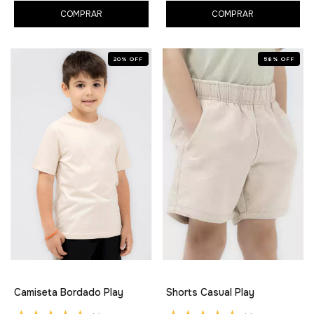
COMPRAR
COMPRAR
20
%
OFF
58
%
OFF
Camiseta Bordado Play
Shorts Casual Play