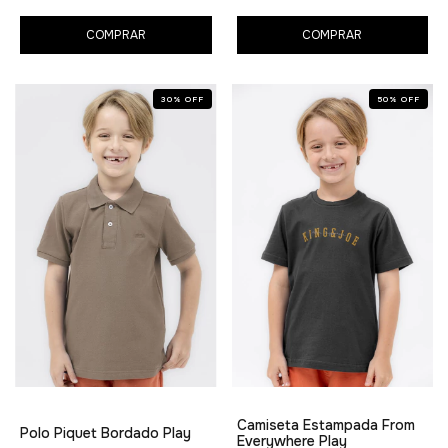
COMPRAR
COMPRAR
30
%
OFF
50
%
OFF
Camiseta Estampada From
Polo Piquet Bordado Play
Everywhere Play