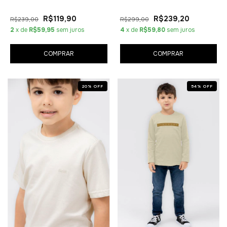
R$119,90
R$239,20
R$239,00
R$299,00
2
x de
R$59,95
sem juros
4
x de
R$59,80
sem juros
COMPRAR
COMPRAR
20
%
OFF
54
%
OFF