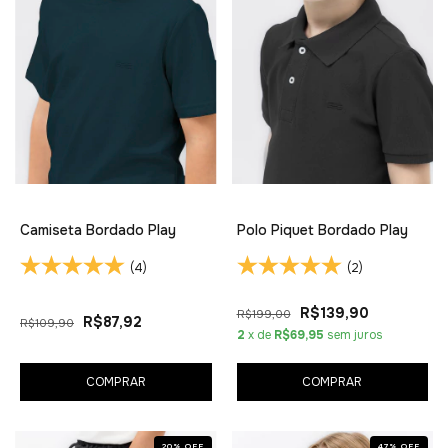
Camiseta Bordado Play
Polo Piquet Bordado Play
(4)
(2)
R$139,90
R$199,00
R$87,92
R$109,90
2
x de
R$69,95
sem juros
COMPRAR
COMPRAR
20
%
OFF
47
%
OFF