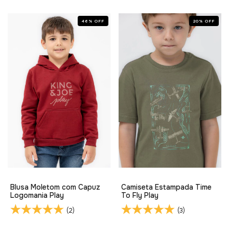
46
%
OFF
20
%
OFF
Blusa Moletom com Capuz
Camiseta Estampada Time
Logomania Play
To Fly Play
(2)
(3)