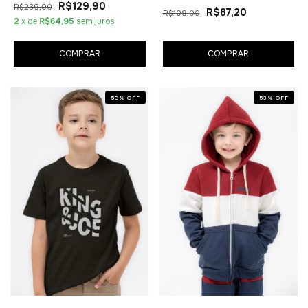
R$129,90
R$239,00
R$87,20
R$109,00
2
x de
R$64,95
sem juros
COMPRAR
COMPRAR
50
%
OFF
53
%
OFF