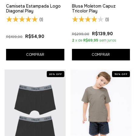
Camiseta Estampada Logo
Blusa Moletom Capuz
Diagonal Play
Tricolor Play
(1)
(1)
R$139,90
R$299,00
R$54,90
R$109,00
2
x de
R$69,95
sem juros
COMPRAR
COMPRAR
20
%
OFF
50
%
OFF