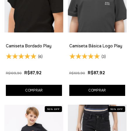
Camiseta Bordado Play
Camiseta Básica Logo Play
(6)
(3)
R$87,92
R$87,92
R$109,90
R$109,90
COMPRAR
COMPRAR
50
%
OFF
50
%
OFF