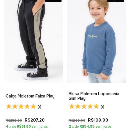
Blusa Moletom Logomania
Calça Moletom Faixa Play
Slim Play
(1)
(1)
R$207,20
R$109,90
R$259,00
R$209,00
4
x de
R$51,80
sem juros
2
x de
R$54,95
sem juros