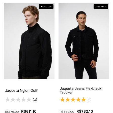
10
%
OFF
10
%
OFF
Jaqueta Jeans Flexblack
Jaqueta Nylon Golf
Trucker
(0)
(1)
R$611,10
R$782,10
R$679,00
R$869,00