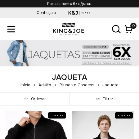
Parcelamento 6x s/juros.
Conheça a
0
JAQUETA
Início
Adulto
Blusas e Casacos
Jaqueta
Ordenar
Filtrar
10
%
OFF
31
%
OFF