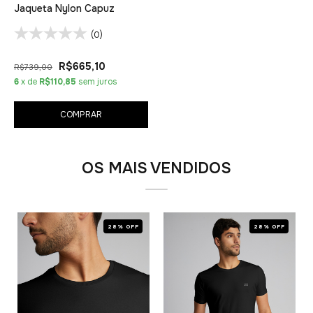
Jaqueta Nylon Capuz
(0)
R$665,10
R$739,00
6
x de
R$110,85
sem juros
COMPRAR
OS MAIS VENDIDOS
28% OFF
28% OFF