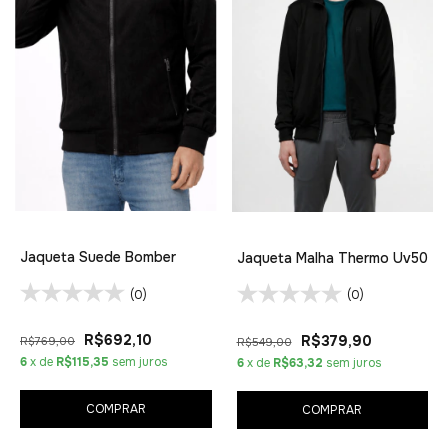
Jaqueta Suede Bomber
Jaqueta Malha Thermo Uv50
(0)
(0)
R$692,10
R$379,90
R$769,00
R$549,00
6
x de
R$115,35
sem juros
6
x de
R$63,32
sem juros
COMPRAR
COMPRAR