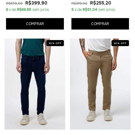
R$399,90
R$255,20
R$579,00
R$319,00
6
x de
R$66,65
sem juros
5
x de
R$51,04
sem juros
COMPRAR
COMPRAR
20
%
OFF
20
%
OFF