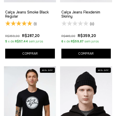
Calça Jeans Smoke Black
Calça Jeans Flexdenim
Regular
Skinny
(1)
(0)
R$287,20
R$359,20
R$359,00
R$449,00
5
x de
R$57,44
sem juros
6
x de
R$59,87
sem juros
COMPRAR
COMPRAR
20
%
OFF
20
%
OFF