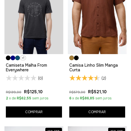
+1
Camiseta Malha From
Camisa Linho Slim Manga
Everywhere
Curta
(0)
(2)
R$125,10
R$521,10
R$139,00
R$579,00
2
x de
R$62,55
sem juros
6
x de
R$86,85
sem juros
COMPRAR
COMPRAR
10
%
OFF
20
%
OFF