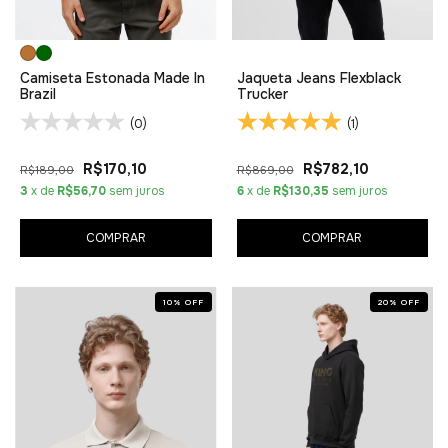
Camiseta Estonada Made In
Jaqueta Jeans Flexblack
Brazil
Trucker
(0)
(1)
R$170,10
R$782,10
R$189,00
R$869,00
3
x de
R$56,70
sem juros
6
x de
R$130,35
sem juros
COMPRAR
COMPRAR
10
%
OFF
20
%
OFF