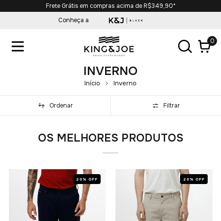
Frete Grátis em compras acima de R$349,90*
Conheça a
0
INVERNO
Início
Inverno
Ordenar
Filtrar
OS MELHORES PRODUTOS
20% OFF
20% OFF