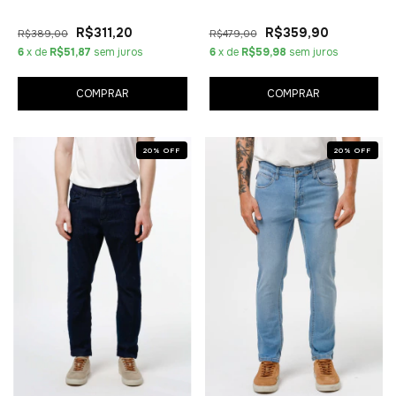
R$311,20
R$359,90
R$389,00
R$479,00
6
x de
R$51,87
sem juros
6
x de
R$59,98
sem juros
COMPRAR
COMPRAR
20
%
OFF
20
%
OFF