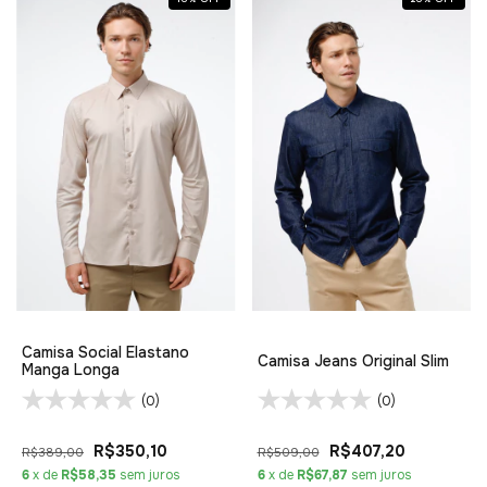
Camisa Social Elastano
Camisa Jeans Original Slim
Manga Longa
(0)
(0)
R$350,10
R$407,20
R$389,00
R$509,00
6
x de
R$58,35
sem juros
6
x de
R$67,87
sem juros