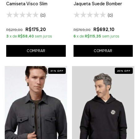
Camiseta Visco Slim
Jaqueta Suede Bomber
(0)
(0)
R$175,20
R$692,10
R$219,00
R$769,00
3
x de
R$58,40
sem juros
6
x de
R$115,35
sem juros
COMPRAR
COMPRAR
31
%
OFF
20
%
OFF