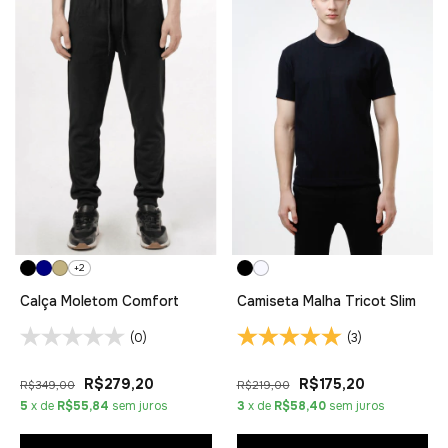
+2
Calça Moletom Comfort
Camiseta Malha Tricot Slim
(0)
(3)
R$279,20
R$175,20
R$349,00
R$219,00
5
x de
R$55,84
sem juros
3
x de
R$58,40
sem juros