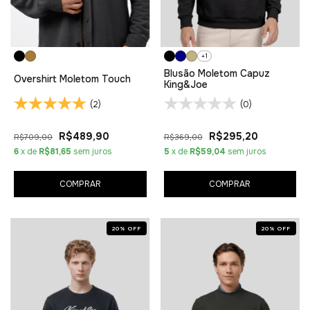
+1
Blusão Moletom Capuz
Overshirt Moletom Touch
King&Joe
(2)
(0)
R$489,90
R$295,20
R$709,00
R$369,00
6
x de
R$81,65
sem juros
5
x de
R$59,04
sem juros
COMPRAR
COMPRAR
20
%
OFF
20
%
OFF