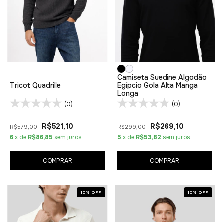
Camiseta Suedine Algodão
Tricot Quadrille
Egípcio Gola Alta Manga
Longa
(0)
(0)
R$521,10
R$269,10
R$579,00
R$299,00
6
x de
R$86,85
sem juros
5
x de
R$53,82
sem juros
COMPRAR
COMPRAR
10
%
OFF
10
%
OFF