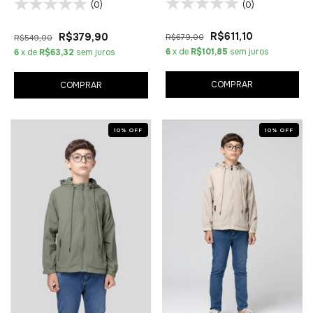
(0)
(0)
R$611,10
R$379,90
R$679,00
R$549,00
6
x de
R$101,85
sem juros
6
x de
R$63,32
sem juros
COMPRAR
COMPRAR
10
%
OFF
10
%
OFF