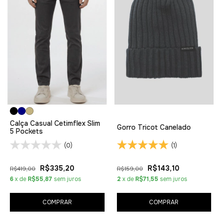
Calça Casual Cetimflex Slim
Gorro Tricot Canelado
5 Pockets
(0)
(1)
R$335,20
R$143,10
R$419,00
R$159,00
6
x de
R$55,87
sem juros
2
x de
R$71,55
sem juros
COMPRAR
COMPRAR