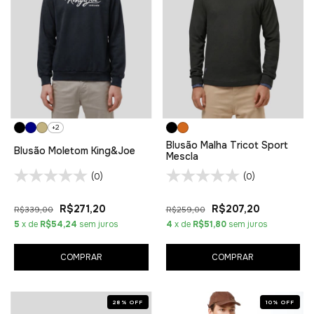
+2
Blusão Malha Tricot Sport
Blusão Moletom King&Joe
Mescla
(0)
(0)
R$271,20
R$207,20
R$339,00
R$259,00
5
x de
R$54,24
sem juros
4
x de
R$51,80
sem juros
COMPRAR
COMPRAR
28
%
OFF
10
%
OFF