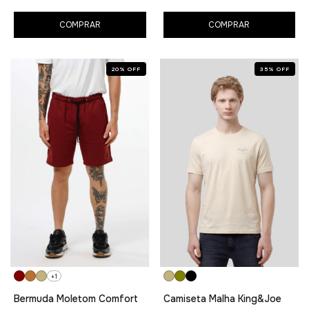
COMPRAR
COMPRAR
20
%
OFF
35
%
OFF
+1
Bermuda Moletom Comfort
Camiseta Malha King&Joe