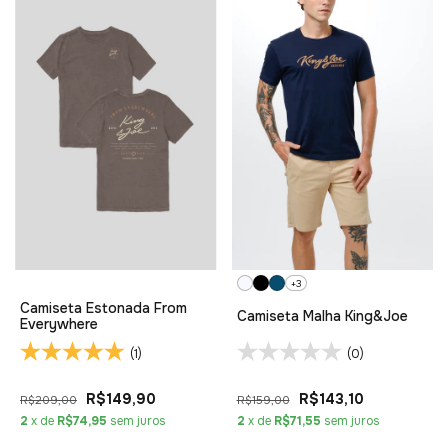
+3
Camiseta Estonada From
Camiseta Malha King&Joe
Everywhere
(1)
(0)
R$149,90
R$143,10
R$209,00
R$159,00
2
x de
R$74,95
sem juros
2
x de
R$71,55
sem juros