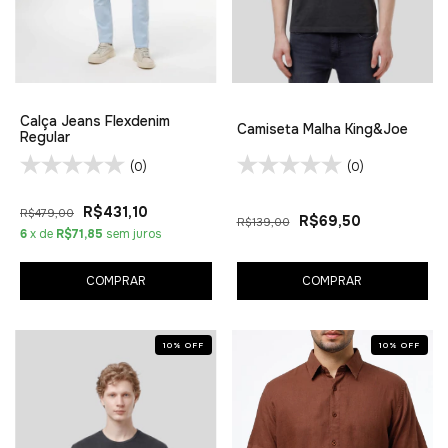
Calça Jeans Flexdenim
Camiseta Malha King&Joe
Regular
(0)
(0)
R$431,10
R$479,00
R$69,50
R$139,00
6
x de
R$71,85
sem juros
COMPRAR
COMPRAR
10
%
OFF
10
%
OFF