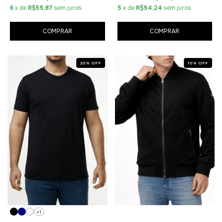
6
x de
R$55,87
sem juros
5
x de
R$54,24
sem juros
COMPRAR
COMPRAR
20
%
OFF
10
%
OFF
+1