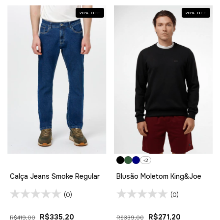
20
%
OFF
20
%
OFF
+2
Calça Jeans Smoke Regular
Blusão Moletom King&Joe
(0)
(0)
R$335,20
R$271,20
R$419,00
R$339,00