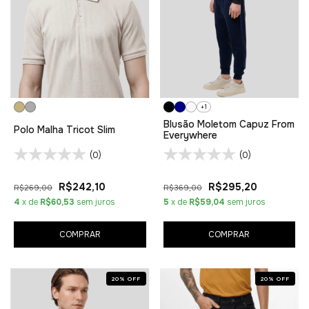
+1
Blusão Moletom Capuz From
Polo Malha Tricot Slim
Everywhere
(0)
(0)
R$242,10
R$295,20
R$269,00
R$369,00
4
x de
R$60,53
sem juros
5
x de
R$59,04
sem juros
COMPRAR
COMPRAR
20
%
OFF
20
%
OFF