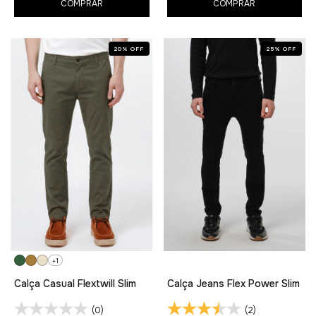
COMPRAR
COMPRAR
20
%
OFF
25
%
OFF
+1
Calça Casual Flextwill Slim
Calça Jeans Flex Power Slim
(0)
(2)