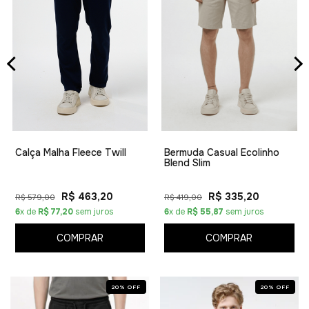
Calça Malha Fleece Twill
Bermuda Casual Ecolinho
Blend Slim
R$ 463,20
R$ 335,20
R$ 579,00
R$ 419,00
6
x de
R$ 77,20
sem juros
6
x de
R$ 55,87
sem juros
COMPRAR
COMPRAR
20
%
OFF
20
%
OFF