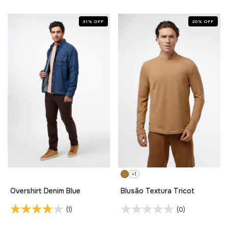
31
%
OFF
20
%
OFF
+1
Overshirt Denim Blue
Blusão Textura Tricot
(1)
(0)