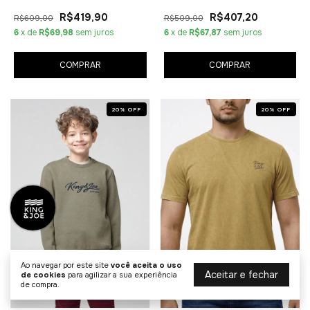
R$419,90
R$407,20
R$609,00
R$509,00
6
x de
R$69,98
sem juros
6
x de
R$67,87
sem juros
COMPRAR
COMPRAR
20
%
OFF
20
%
OFF
Ao navegar por este site
você aceita o uso
Aceitar e fechar
de cookies
para agilizar a sua experiência
de compra.