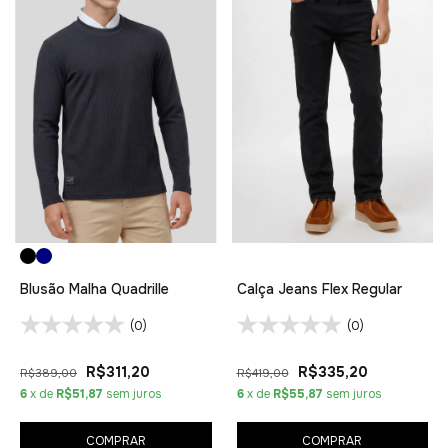
Blusão Malha Quadrille
Calça Jeans Flex Regular
(0)
(0)
R$311,20
R$335,20
R$389,00
R$419,00
6
x de
R$51,87
sem juros
6
x de
R$55,87
sem juros
COMPRAR
COMPRAR