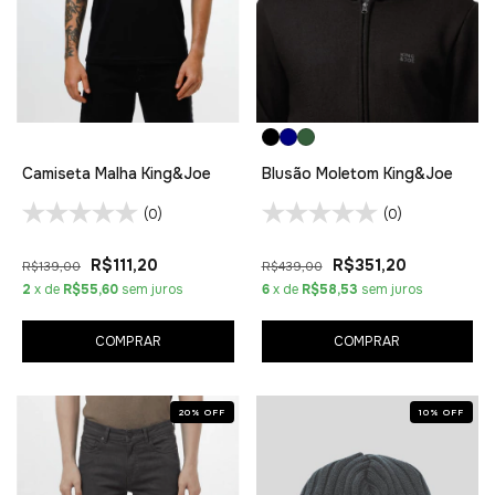
Camiseta Malha King&Joe
Blusão Moletom King&Joe
(0)
(0)
R$111,20
R$351,20
R$139,00
R$439,00
2
x de
R$55,60
sem juros
6
x de
R$58,53
sem juros
COMPRAR
COMPRAR
20
%
OFF
10
%
OFF