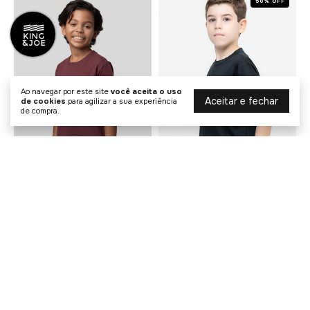
50% OFF
Ao navegar por este site
você aceita o uso
Aceitar e fechar
de cookies
para agilizar a sua experiência
de compra.
Camiseta Básica Bordado
Camiseta Dry Fit
Play
Perfomance Flex Play
R$ 109,00
R$ 59,90
R$ 119,00
2
x de
R$ 54,50
sem juros
1
x de
R$ 59,90
sem juros
COMPRAR
COMPRAR