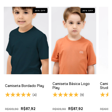
20
%
OFF
20
%
OFF
Camiseta Básica Logo
Camise
Camiseta Bordado Play
Play
Studio
(4)
(9)
R$87,92
R$87,92
R$109,90
R$109,90
R$109,0