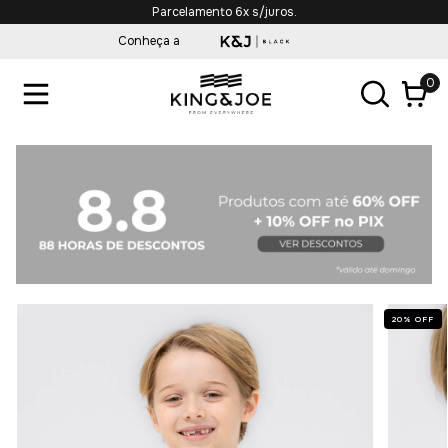
Parcelamento 6x s/juros.
Conheça a
0
20
%
OFF