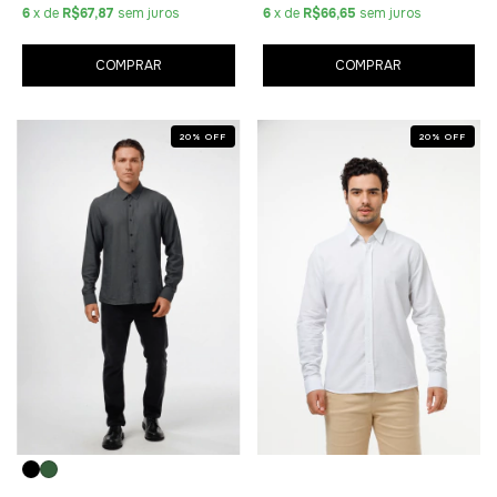
6
x de
R$67,87
sem juros
6
x de
R$66,65
sem juros
COMPRAR
COMPRAR
20
%
OFF
20
%
OFF