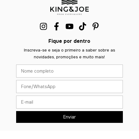
Fique por dentro
Inscreva-se e seja o primeiro a saber sobre as
novidades, promoções e muito mais!