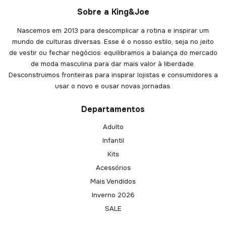
Sobre a King&Joe
Nascemos em 2013 para descomplicar a rotina e inspirar um
mundo de culturas diversas. Esse é o nosso estilo, seja no jeito
de vestir ou fechar negócios: equilibramos a balança do mercado
de moda masculina para dar mais valor à liberdade.
Desconstruimos fronteiras para inspirar lojistas e consumidores a
usar o novo e ousar novas jornadas.
Departamentos
Adulto
Infantil
Kits
Acessórios
Mais Vendidos
Inverno 2026
SALE