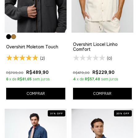
Overshirt Liocel Linho
Overshirt Moletom Touch
Comfort
(2)
(0)
R$489,90
R$229,90
R$709,00
R$479,00
6
x de
R$81,65
sem juros
4
x de
R$57,48
sem juros
COMPRAR
COMPRAR
31
%
OFF
20
%
OFF