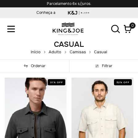
Parcelamento 6x s/juros.
Conheça a
0
CASUAL
Início
Adulto
Camisas
Casual
Ordenar
Filtrar
31
%
OFF
52
%
OFF