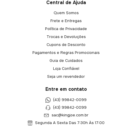
Central de Ajuda
Quem Somos
Frete e Entregas
Política de Privacidade
Trocas e Devoluções
Cupons de Desconto
Pagamentos e Regras Promocionais
Guia de Cuidados
Loja Confiável
Seja um revendedor
Entre em contato
(43) 99842-0099
(43) 99842-0099
sac@kingjoe.com.br
Segunda A Sexta Das 7:30h Às 17:00