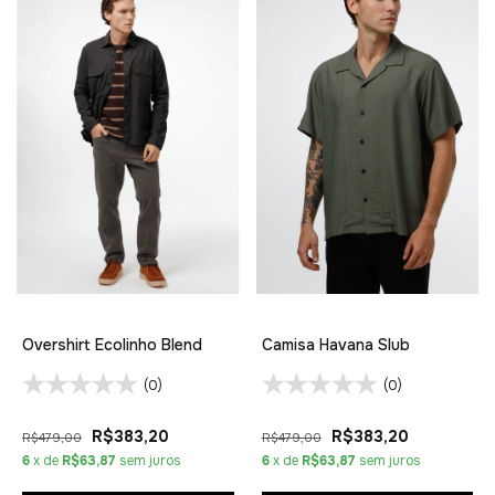
Overshirt Ecolinho Blend
Camisa Havana Slub
(0)
(0)
R$383,20
R$383,20
R$479,00
R$479,00
6
x de
R$63,87
sem juros
6
x de
R$63,87
sem juros