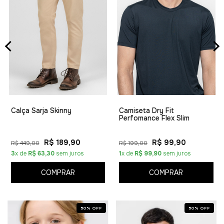
Calça Sarja Skinny
Camiseta Dry Fit
Perfomance Flex Slim
R$ 189,90
R$ 99,90
R$ 449,00
R$ 199,00
3
x de
R$ 63,30
sem juros
1
x de
R$ 99,90
sem juros
COMPRAR
COMPRAR
50
%
OFF
50
%
OFF