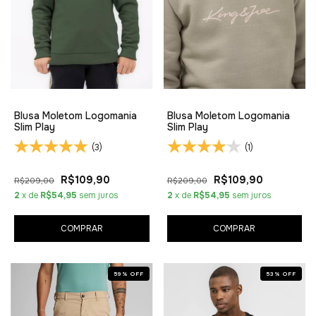
Blusa Moletom Logomania
Blusa Moletom Logomania
Slim Play
Slim Play
(3)
(1)
R$109,90
R$109,90
R$209,00
R$209,00
2
x de
R$54,95
sem juros
2
x de
R$54,95
sem juros
COMPRAR
COMPRAR
59
%
OFF
53
%
OFF