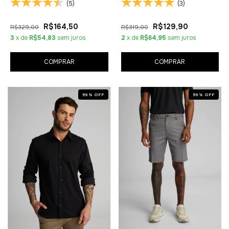
(5)
(3)
R$164,50
R$129,90
R$329,00
R$319,00
3
x de
R$54,83
sem juros
2
x de
R$64,95
sem juros
COMPRAR
COMPRAR
59
%
OFF
59
%
OFF