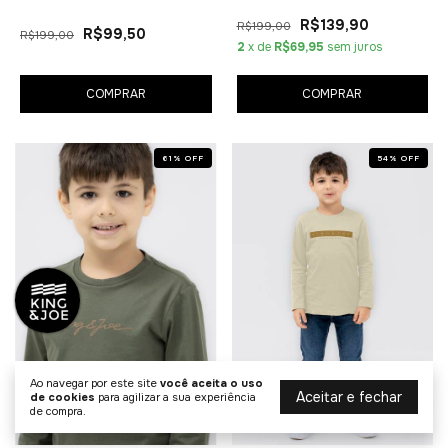
R$139,90
R$199,00
R$99,50
R$199,00
2
x de
R$69,95
sem juros
COMPRAR
COMPRAR
61
%
OFF
54
%
OFF
Ao navegar por este site
você aceita o uso
Aceitar e fechar
de cookies
para agilizar a sua experiência
de compra.