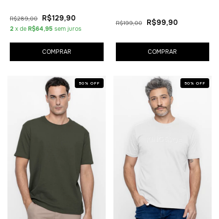
R$129,90
R$289,00
R$99,90
R$199,00
2
x de
R$64,95
sem juros
COMPRAR
COMPRAR
50
%
OFF
50
%
OFF