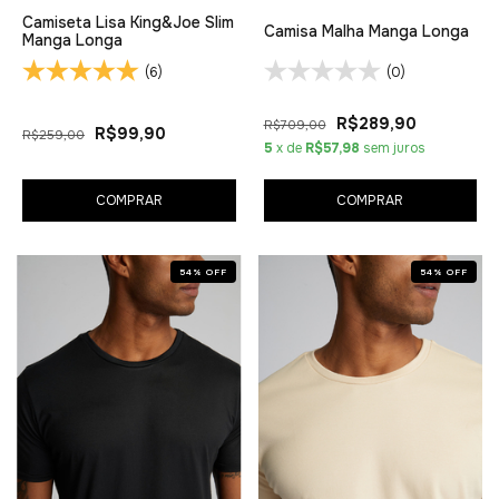
Camiseta Lisa King&Joe Slim
Camisa Malha Manga Longa
Manga Longa
(6)
(0)
R$289,90
R$709,00
R$99,90
R$259,00
5
x de
R$57,98
sem juros
COMPRAR
COMPRAR
54
%
OFF
54
%
OFF