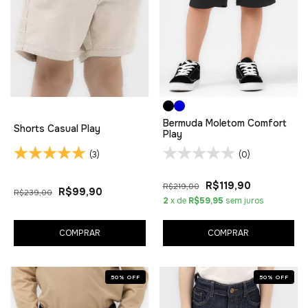
Bermuda Moletom Comfort
Shorts Casual Play
Play
(3)
(0)
R$119,90
R$219,00
R$99,90
R$239,00
2
x de
R$59,95
sem juros
COMPRAR
COMPRAR
50
%
OFF
50
%
OFF