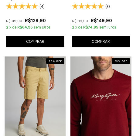
(4)
(3)
R$129,90
R$149,90
R$319,00
R$319,00
2
x de
R$64,95
sem juros
2
x de
R$74,95
sem juros
COMPRAR
COMPRAR
60
%
OFF
53
%
OFF