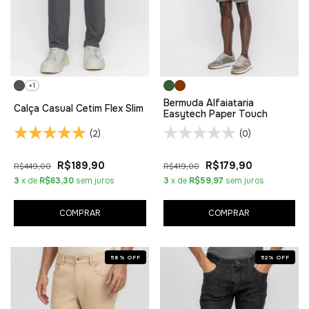
+1
Bermuda Alfaiataria
Calça Casual Cetim Flex Slim
Easytech Paper Touch
(2)
(0)
R$189,90
R$179,90
R$449,00
R$419,00
3
x de
R$63,30
sem juros
3
x de
R$59,97
sem juros
COMPRAR
COMPRAR
58
%
OFF
52
%
OFF