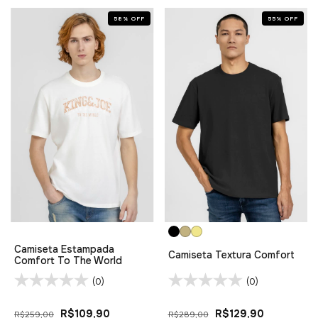
58
%
OFF
55
%
OFF
Camiseta Estampada
Camiseta Textura Comfort
Comfort To The World
(0)
(0)
R$109,90
R$129,90
R$259,00
R$289,00