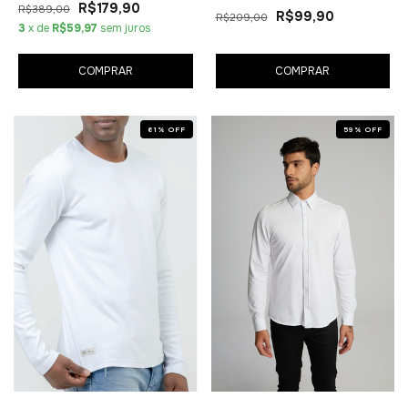
R$179,90
R$389,00
R$99,90
R$209,00
3
x de
R$59,97
sem juros
COMPRAR
COMPRAR
61
%
OFF
59
%
OFF