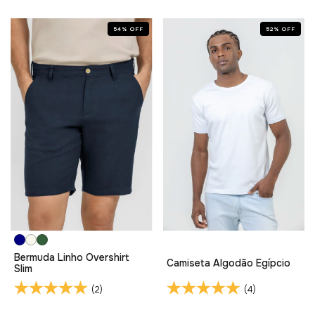
54
%
OFF
52
%
OFF
Bermuda Linho Overshirt
Camiseta Algodão Egípcio
Slim
(2)
(4)