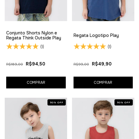
Conjunto Shorts Nylon e
Regata Logotipo Play
Regata Think Outside Play
(1)
(1)
R$94,50
R$49,90
R$189,00
R$99,00
COMPRAR
COMPRAR
50
%
OFF
50
%
OFF