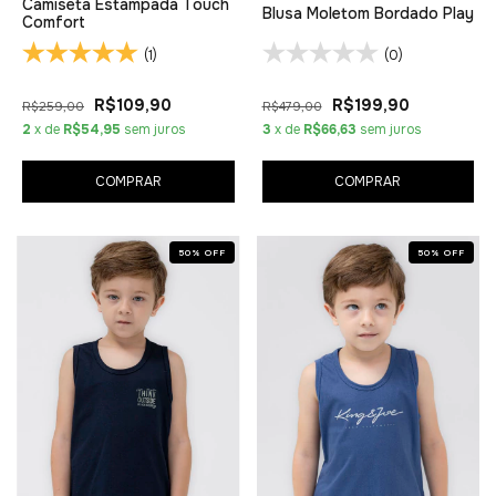
Camiseta Estampada Touch
Blusa Moletom Bordado Play
Comfort
(1)
(0)
R$109,90
R$199,90
R$259,00
R$479,00
2
x de
R$54,95
sem juros
3
x de
R$66,63
sem juros
COMPRAR
COMPRAR
50
%
OFF
50
%
OFF