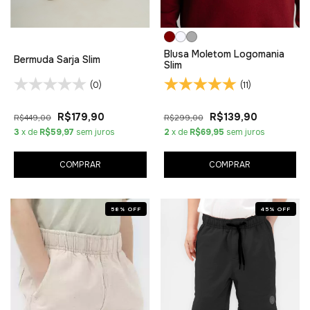
Blusa Moletom Logomania
Bermuda Sarja Slim
Slim
(0)
(11)
R$179,90
R$139,90
R$449,00
R$299,00
3
x de
R$59,97
sem juros
2
x de
R$69,95
sem juros
COMPRAR
COMPRAR
58
%
OFF
45
%
OFF