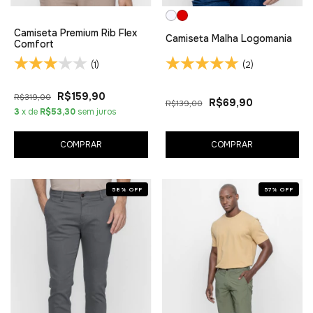
Camiseta Premium Rib Flex
Camiseta Malha Logomania
Comfort
(1)
(2)
R$159,90
R$319,00
R$69,90
R$139,00
3
x de
R$53,30
sem juros
COMPRAR
COMPRAR
58
%
OFF
57
%
OFF