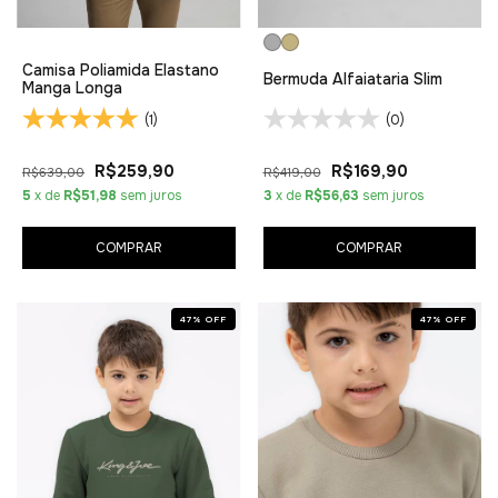
Camisa Poliamida Elastano
Bermuda Alfaiataria Slim
Manga Longa
(1)
(0)
R$259,90
R$169,90
R$639,00
R$419,00
5
x de
R$51,98
sem juros
3
x de
R$56,63
sem juros
COMPRAR
COMPRAR
47
%
OFF
47
%
OFF