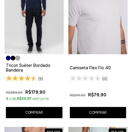
Tricot Suéter Bordado
Camiseta Flex Fio 40
Bandeira
(5)
(0)
R$179,90
R$389,00
R$79,90
R$219,00
3
x de
R$59,97
sem juros
COMPRAR
COMPRAR
64
%
OFF
59
%
OFF