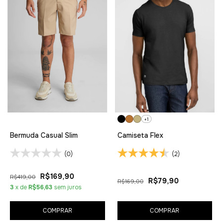
+1
Bermuda Casual Slim
Camiseta Flex
(0)
(2)
R$169,90
R$419,00
R$79,90
R$169,00
3
x de
R$56,63
sem juros
COMPRAR
COMPRAR