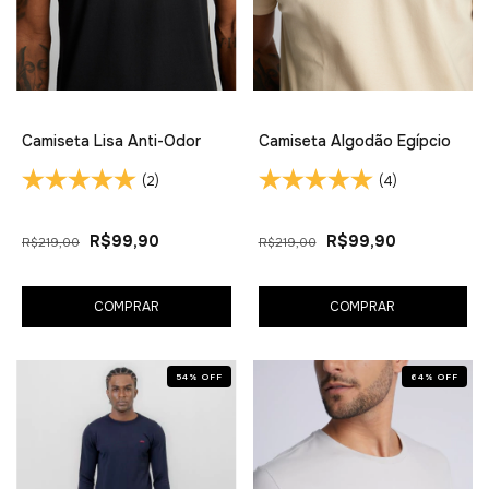
Camiseta Lisa Anti-Odor
Camiseta Algodão Egípcio
(2)
(4)
R$99,90
R$99,90
R$219,00
R$219,00
COMPRAR
COMPRAR
54
%
OFF
64
%
OFF