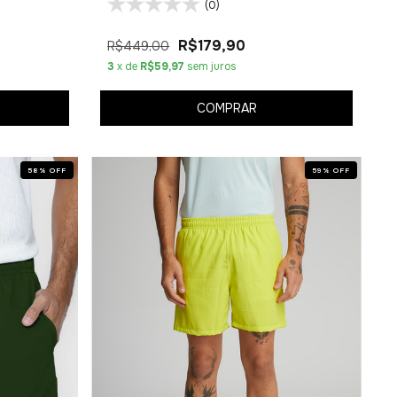
(0)
R$179,90
R$449,00
3
x de
R$59,97
sem juros
COMPRAR
58
%
OFF
59
%
OFF