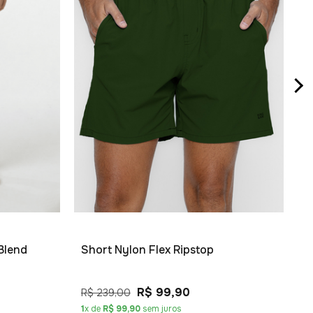
B
R
6
Blend
Short Nylon Flex Ripstop
R$ 99,90
R$ 239,00
1
x de
R$ 99,90
sem juros