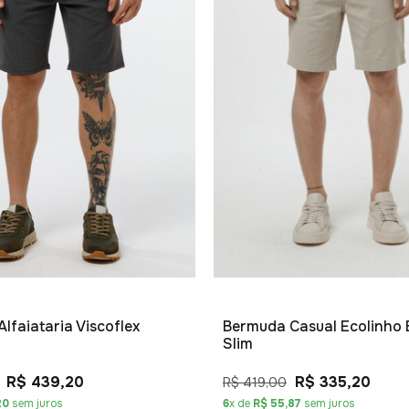
lfaiataria Viscoflex
Bermuda Casual Ecolinho 
Slim
R$ 439,20
R$ 335,20
R$ 419,00
20
sem juros
6
x de
R$ 55,87
sem juros