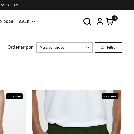
6x s/juros.
0
O 2026
SALE
Ordenar por
Filtrar
20% OFF
58% OFF