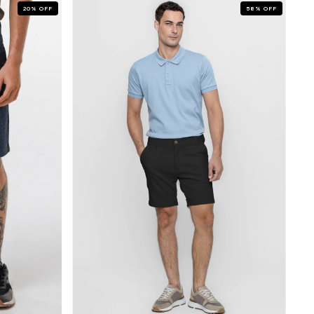
20
%
OFF
58
%
OFF