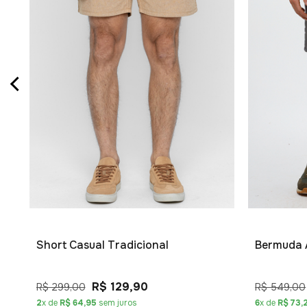
Short Casual Tradicional
Bermuda A
R$ 129,90
R$ 299,00
R$ 549,00
2
x de
R$ 64,95
sem juros
6
x de
R$ 73,