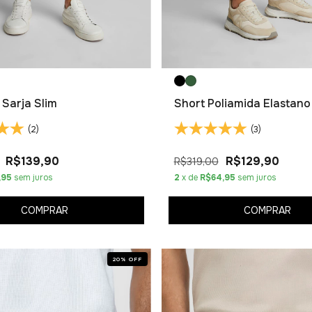
Sarja Slim
Short Poliamida Elastano
(2)
(3)
R$139,90
R$129,90
R$319,00
,95
sem juros
2
x de
R$64,95
sem juros
COMPRAR
COMPRAR
20
%
OFF