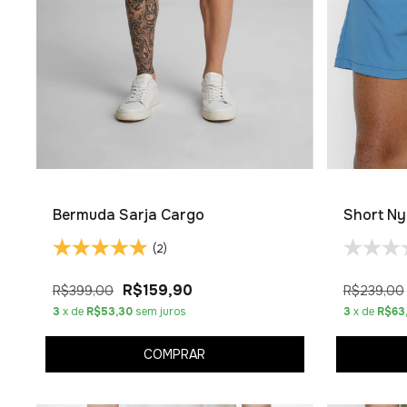
Bermuda Sarja Cargo
Short Ny
(2)
R$159,90
R$399,00
R$239,00
3
x de
R$53,30
sem juros
3
x de
R$63
COMPRAR