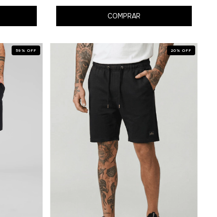
COMPRAR
59
%
OFF
20
%
OFF