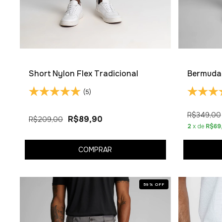
Short Nylon Flex Tradicional
Bermuda 
(5)
R$349,00
R$89,90
R$209,00
2
x de
R$69
COMPRAR
59
%
OFF