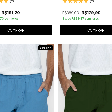
(2)
(2)
R$191,20
R$179,90
R$389,00
,73
sem juros
3
x de
R$59,97
sem juros
COMPRAR
COMPRAR
20
%
OFF