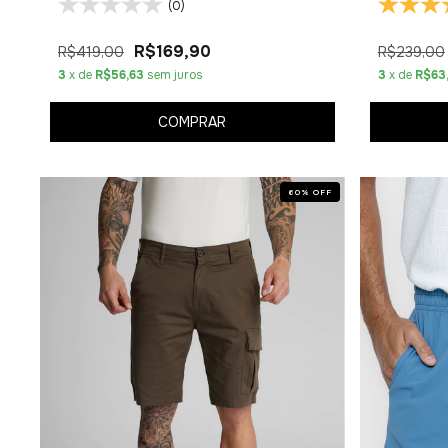
(0)
R$169,90
R$419,00
R$239,00
3
x de
R$56,63
sem juros
3
x de
R$63
COMPRAR
60
%
OFF