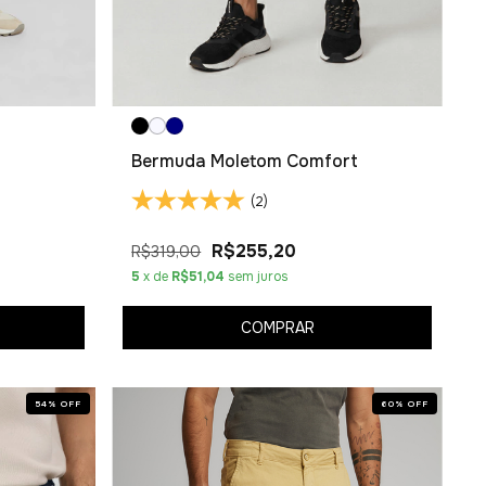
Bermuda Moletom Comfort
(2)
R$255,20
R$319,00
5
x de
R$51,04
sem juros
COMPRAR
54
%
OFF
60
%
OFF