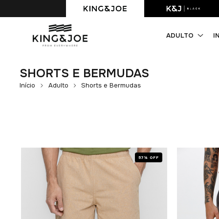
Primeira compra com 10% OFF. Cupom: PRIMEIRACOMPRA
ADULTO
I
SHORTS E BERMUDAS
Início
Adulto
Shorts e Bermudas
F
57% OFF