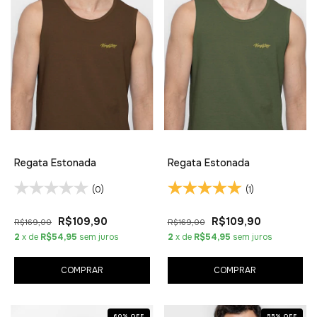
Regata Estonada
Regata Estonada
(0)
(1)
R$109,90
R$109,90
R$169,00
R$169,00
2
x de
R$54,95
sem juros
2
x de
R$54,95
sem juros
COMPRAR
COMPRAR
60
%
OFF
55
%
OFF