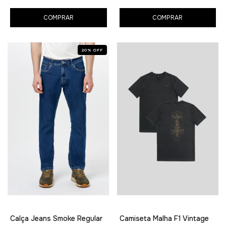
COMPRAR
COMPRAR
20
%
OFF
Calça Jeans Smoke Regular
Camiseta Malha F1 Vintage