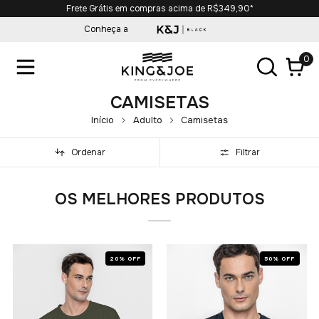
Primeira compra com 10% OFF. Cupom: PRIMEIRACOMPRA
Conheça a
0
CAMISETAS
Início
Adulto
Camisetas
Ordenar
Filtrar
OS MELHORES PRODUTOS
20% OFF
50% OFF