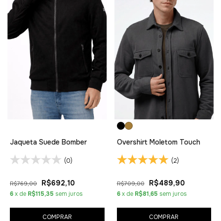
Jaqueta Suede Bomber
Overshirt Moletom Touch
(0)
(2)
R$692,10
R$489,90
R$769,00
R$709,00
6
x de
R$115,35
sem juros
6
x de
R$81,65
sem juros
COMPRAR
COMPRAR