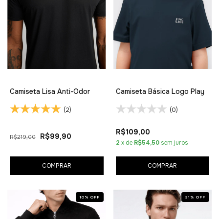
Camiseta Lisa Anti-Odor
Camiseta Básica Logo Play
(2)
(0)
R$109,00
R$99,90
R$219,00
2
x de
R$54,50
sem juros
COMPRAR
COMPRAR
10
%
OFF
31
%
OFF