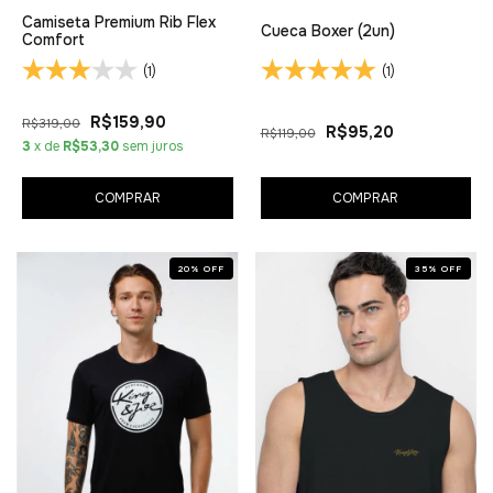
Camiseta Premium Rib Flex
Cueca Boxer (2un)
Comfort
(1)
(1)
R$159,90
R$319,00
R$95,20
R$119,00
3
x de
R$53,30
sem juros
COMPRAR
COMPRAR
20
%
OFF
35
%
OFF