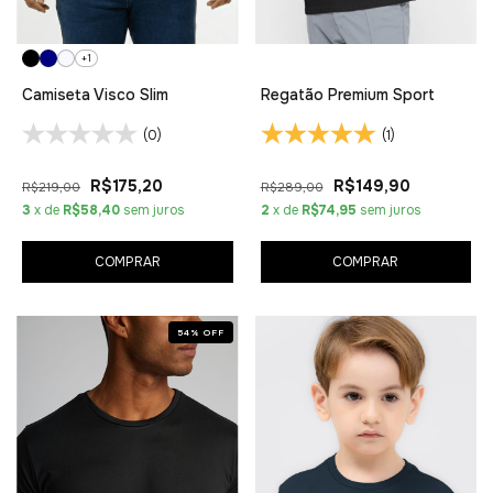
+1
Camiseta Visco Slim
Regatão Premium Sport
(0)
(1)
R$175,20
R$149,90
R$219,00
R$289,00
3
x de
R$58,40
sem juros
2
x de
R$74,95
sem juros
COMPRAR
COMPRAR
54
%
OFF