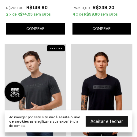
R$149,90
R$239,20
R$209,00
R$299,00
2
x de
R$74,95
sem juros
4
x de
R$59,80
sem juros
COMPRAR
COMPRAR
20
%
OFF
Ao navegar por este site
você aceita o uso
Aceitar e fechar
de cookies
para agilizar a sua experiência
de compra.