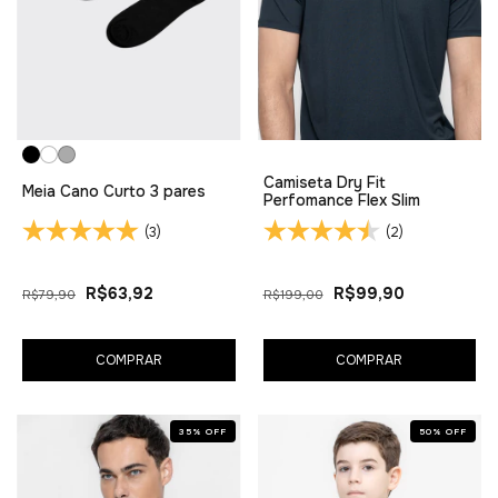
Camiseta Dry Fit
Meia Cano Curto 3 pares
Perfomance Flex Slim
(3)
(2)
R$63,92
R$99,90
R$79,90
R$199,00
COMPRAR
COMPRAR
35
%
OFF
50
%
OFF