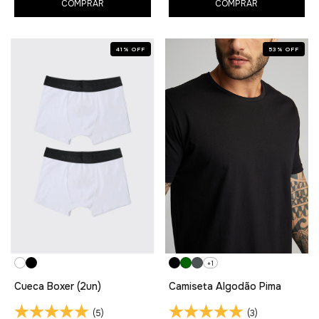
COMPRAR
COMPRAR
41
%
OFF
53
%
OFF
+1
Cueca Boxer (2un)
Camiseta Algodão Pima
(5)
(3)