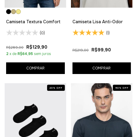
Camiseta Textura Comfort
Camiseta Lisa Anti-Odor
(0)
(1)
R$129,90
R$289,00
R$99,90
R$219,00
2
x de
R$64,95
sem juros
COMPRAR
COMPRAR
20
%
OFF
50
%
OFF