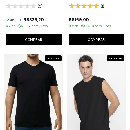
(0)
(1)
R$335,20
R$169,00
R$419,00
6
x de
R$55,87
sem juros
3
x de
R$56,33
sem juros
COMPRAR
COMPRAR
20
%
OFF
48
%
OFF