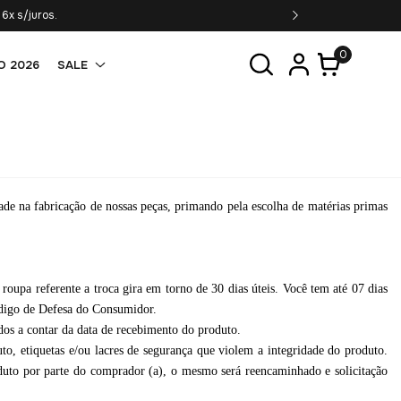
6x s/juros.
0
O 2026
SALE
ade na fabricação de nossas peças, primando pela escolha de matérias primas
pa referente a troca gira em torno de 30 dias úteis. Você tem até 07 dias
Código de Defesa do Consumidor.
idos a contar da data de recebimento do produto.
uto, etiquetas e/ou lacres de segurança que violem a integridade do produto.
roduto por parte do comprador (a), o mesmo será reencaminhado e solicitação