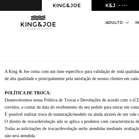
Primeira compra com 10% OFF. Cupom: PRIMEIRACOMPRA
ADULTO
I
A King & Joe conta com um time especifico para validação de toda qualidade
de alta qualidade e principalmente pela satisfação de nossos clientes em cad
POLÍTICA DE TROCA:
Desenvolvemos nossa Política de Trocas e Devoluções de acordo com o (CDC
corridos, a contar da data do recebimento do seu pedido para entrar em cont
É possível realizar troca de numeração/modelo ou ainda através de um vale c
O direito de troca/devolução não se aplica a produtos com características d
Todas as solicitações de trocas/devolução serão atendidas mediante avaliaç
não será atendida.