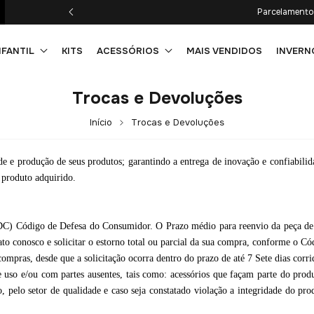
Parcelamento 
NFANTIL
KITS
ACESSÓRIOS
MAIS VENDIDOS
INVERN
Trocas e Devoluções
Início
Trocas e Devoluções
 e produção de seus produtos; garantindo a entrega de inovação e confiabilid
a produto adquirido.
) Código de Defesa do Consumidor. O Prazo médio para reenvio da peça de rou
ato conosco e solicitar o estorno total ou parcial da sua compra, conforme o 
ompras, desde que a solicitação ocorra dentro do prazo de até 7 Sete dias corr
e uso e/ou com partes ausentes, tais como: acessórios que façam parte do prod
ão, pelo setor de qualidade e caso seja constatado violação a integridade do p