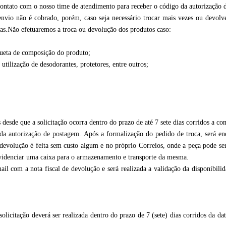
 contato com o nosso time de atendimento para receber o código da autorização
nvio não é cobrado, porém, caso seja necessário trocar mais vezes ou devolve
as.Não efetuaremos a troca ou devolução dos produtos caso:
iqueta de composição do produto;
tilização de desodorantes, protetores, entre outros;
desde que a solicitação ocorra dentro do prazo de até 7 sete dias corridos a co
 da autorização de postagem.
Após a formalização do pedido de troca, será e
devolução é feita sem custo algum e no próprio Correios, onde a peça pode 
ovidenciar uma caixa para o armazenamento e transporte da mesma.
il com a nota fiscal de devolução e será realizada a validação da disponibili
olicitação deverá ser realizada dentro do prazo de 7 (sete) dias corridos da d