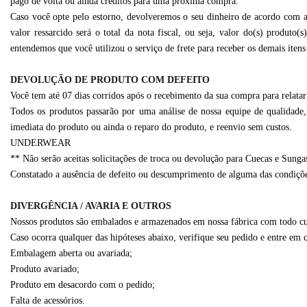
pago de volta ou ainda créditos para uma próxima compra.
Caso você opte pelo estorno, devolveremos o seu dinheiro de acordo com a
valor ressarcido será o total da nota fiscal, ou seja, valor do(s) produto
entendemos que você utilizou o serviço de frete para receber os demais itens 
DEVOLUÇÃO DE PRODUTO COM DEFEITO
Você tem até 07 dias corridos após o recebimento da sua compra para relata
Todos os produtos passarão por uma análise de nossa equipe de qualidade, 
imediata do produto ou ainda o reparo do produto, e reenvio sem custos.
UNDERWEAR
** Não serão aceitas solicitações de troca ou devolução para Cuecas e Sungas
Constatado a ausência de defeito ou descumprimento de alguma das condições 
DIVERGÊNCIA / AVARIA E OUTROS
Nossos produtos são embalados e armazenados em nossa fábrica com todo cui
Caso ocorra qualquer das hipóteses abaixo, verifique seu pedido e entre em
Embalagem aberta ou avariada;
Produto avariado;
Produto em desacordo com o pedido;
Falta de acessórios.