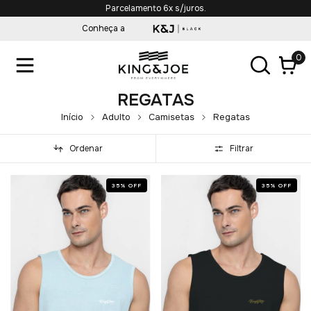
Parcelamento 6x s/juros.
Conheça a
0
REGATAS
Início
Adulto
Camisetas
Regatas
Ordenar
Filtrar
35
%
OFF
35
%
OFF