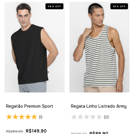
48
%
OFF
59
%
OFF
Regatão Premium Sport
Regata Linho Listrado Army
(1)
(0)
R$149,90
R$289,00
R$89,90
R$219,00