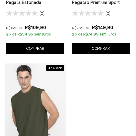
Regata Estonada
Regatão Premium Sport
(0)
(0)
R$109,90
R$149,90
R$169,00
R$289,00
2
x de
R$54,95
sem juros
2
x de
R$74,95
sem juros
COMPRAR
COMPRAR
48
%
OFF