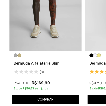
Bermuda Alfaiataria Slim
Bermuda 
(0)
R$169,90
R$419,00
R$479,00
3
x de
R$56,63
sem juros
3
x de
R$66
COMPRAR