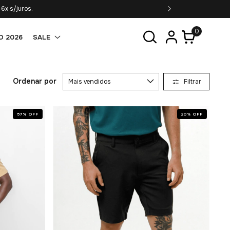
6x s/juros.
0
O 2026
SALE
Ordenar por
Filtrar
57
%
OFF
20
%
OFF