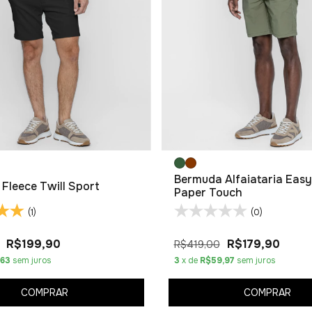
Bermuda Alfaiataria Eas
Fleece Twill Sport
Paper Touch
(1)
(0)
R$199,90
R$179,90
R$419,00
,63
sem juros
3
x de
R$59,97
sem juros
COMPRAR
COMPRAR