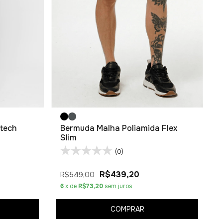
ytech
Bermuda Malha Poliamida Flex
Slim
(0)
R$439,20
R$549,00
6
x de
R$73,20
sem juros
COMPRAR