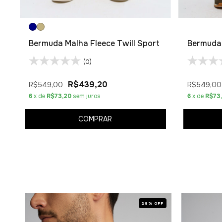
Bermuda Malha Fleece Twill Sport
Bermuda 
(0)
R$439,20
R$549,00
R$549,00
6
x de
R$73,20
sem juros
6
x de
R$73
COMPRAR
OFF
28% OFF