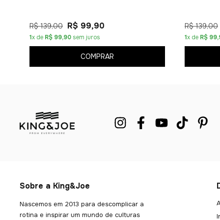
R$ 99,90
R$ 139,00
R$ 139,00
1
x de
R$ 99,90
sem juros
1
x de
R$ 99,
COMPRAR
Sobre a King&Joe
A
Nascemos em 2013 para descomplicar a
rotina e inspirar um mundo de culturas
I