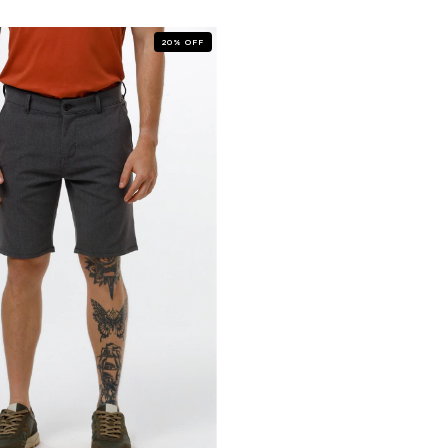
20
%
OFF