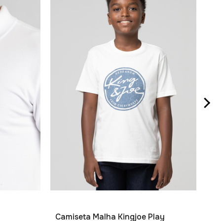
Be
R$
2
x
Camiseta Malha Kingjoe Play