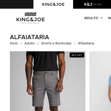
Primeira compra com 10% OFF. Cupom: PRIMEIRACOMPRA
ADULTO
I
ALFAIATARIA
Início
Adulto
Shorts e Bermudas
Alfaiataria
59
%
OFF