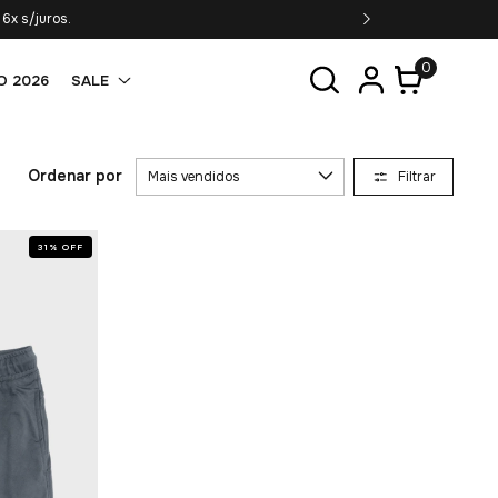
6x s/juros.
0
O 2026
SALE
Ordenar por
Filtrar
31
%
OFF