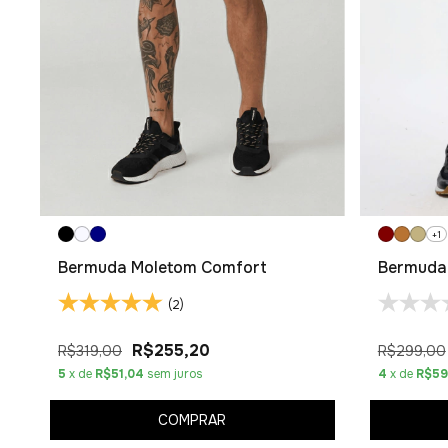
+1
Bermuda Moletom Comfort
Bermuda
(2)
R$255,20
R$319,00
R$299,00
5
x de
R$51,04
sem juros
4
x de
R$59
COMPRAR