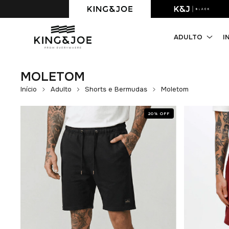
Primeira compra com 10% OFF. Cupom: PRIMEIRACOMPRA
ADULTO
I
MOLETOM
Início
Adulto
Shorts e Bermudas
Moletom
20
%
OFF