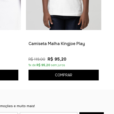
Po
R$
2
x
Camiseta Malha Kingjoe Play
R$ 95,20
R$ 119,00
1
x de
R$ 95,20
sem juros
COMPRAR
omoções e muito mais!