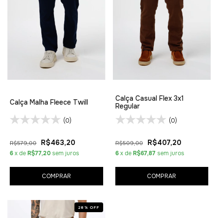
Calça Casual Flex 3x1
Calça Malha Fleece Twill
Regular
(0)
(0)
R$463,20
R$407,20
R$579,00
R$509,00
6
x de
R$77,20
sem juros
6
x de
R$67,87
sem juros
COMPRAR
COMPRAR
28
%
OFF