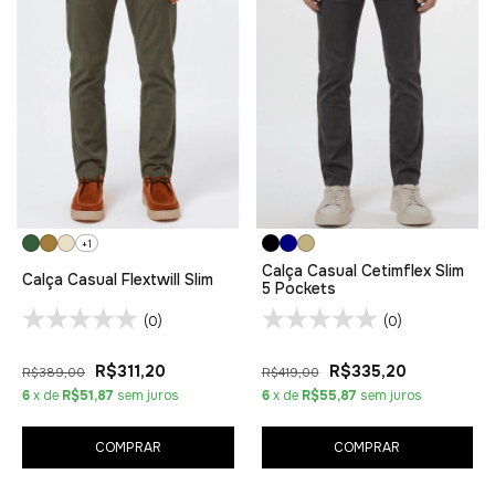
+1
Calça Casual Cetimflex Slim
Calça Casual Flextwill Slim
5 Pockets
(0)
(0)
R$311,20
R$335,20
R$389,00
R$419,00
6
x de
R$51,87
sem juros
6
x de
R$55,87
sem juros
COMPRAR
COMPRAR