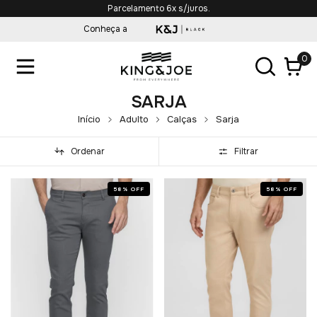
Parcelamento 6x s/juros.
Conheça a
0
SARJA
Início
Adulto
Calças
Sarja
Ordenar
Filtrar
58
%
OFF
58
%
OFF