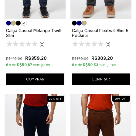
+1
Calça Casual Melange Twill
Calça Casual Flextwill Slim 5
Slim
Pockets
(0)
(0)
R$359,20
R$303,20
R$449,00
R$379,00
6
x de
R$59,87
sem juros
6
x de
R$50,53
sem juros
COMPRAR
COMPRAR
20
%
OFF
20
%
OFF