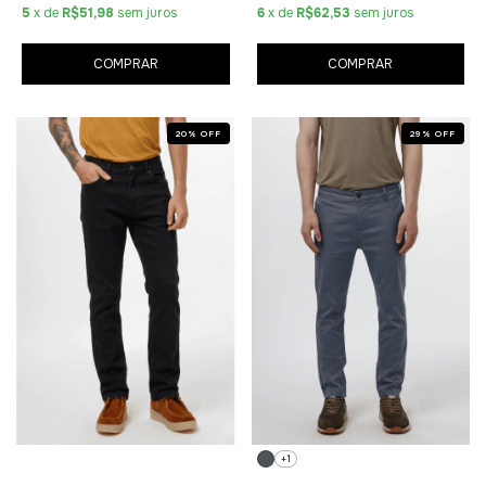
5
x de
R$51,98
sem juros
6
x de
R$62,53
sem juros
COMPRAR
COMPRAR
20
%
OFF
29
%
OFF
+1