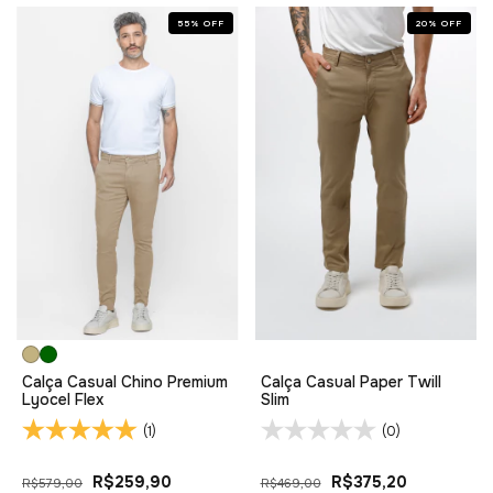
55
%
OFF
20
%
OFF
Calça Casual Chino Premium
Calça Casual Paper Twill
Lyocel Flex
Slim
(1)
(0)
R$259,90
R$375,20
R$579,00
R$469,00