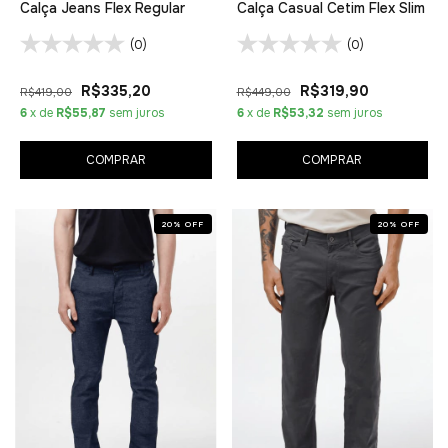
Calça Jeans Flex Regular
Calça Casual Cetim Flex Slim
(0)
(0)
R$335,20
R$319,90
R$419,00
R$449,00
6
x de
R$55,87
sem juros
6
x de
R$53,32
sem juros
COMPRAR
COMPRAR
20
%
OFF
20
%
OFF