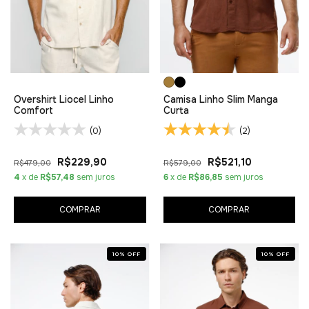
Overshirt Liocel Linho
Camisa Linho Slim Manga
Comfort
Curta
(0)
(2)
R$229,90
R$521,10
R$479,00
R$579,00
4
x de
R$57,48
sem juros
6
x de
R$86,85
sem juros
COMPRAR
COMPRAR
10
%
OFF
10
%
OFF