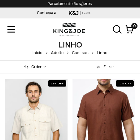
Parcelamento 6x s/juros.
Conheça a
0
LINHO
Início
Adulto
Camisas
Linho
Ordenar
Filtrar
52
%
OFF
10
%
OFF