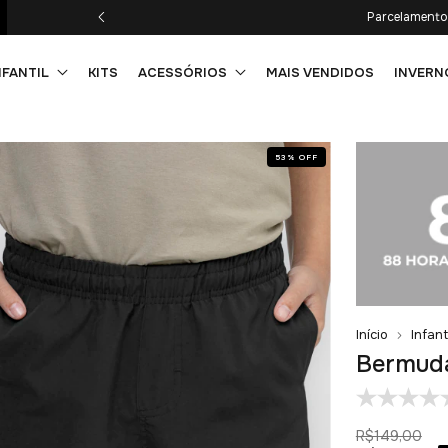
Frete Grátis em compra
NFANTIL
KITS
ACESSÓRIOS
MAIS VENDIDOS
INVERN
53
%
OFF
Início
Infant
Bermuda
R$149,00