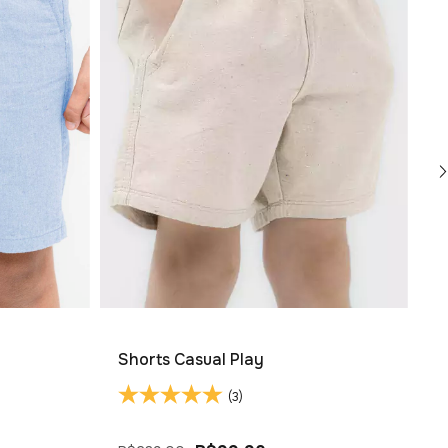
S
Shorts Casual Play
P
(3)
R