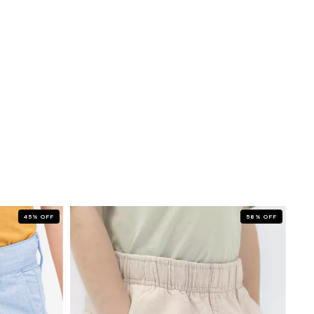
45
%
OFF
58
%
OFF