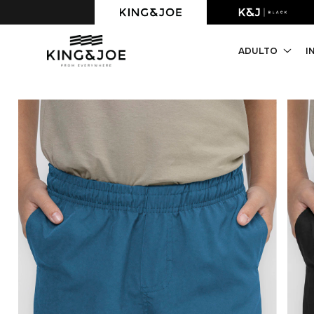
Parcelamento 6x s/juros.
ADULTO
I