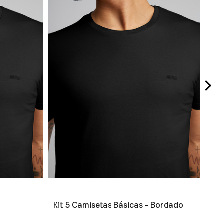
Ca
R$ 
1
x d
Kit 5 Camisetas Básicas - Bordado