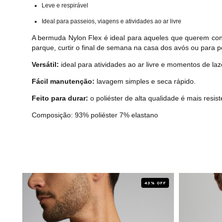
Leve e respirável
Ideal para passeios, viagens e atividades ao ar livre
A bermuda Nylon Flex é ideal para aqueles que querem confo
parque, curtir o final de semana na casa dos avós ou para 
Versátil:
ideal para atividades ao ar livre e momentos de laze
Fácil manutenção:
lavagem simples e seca rápido.
Feito para durar:
o poliéster de alta qualidade é mais res
Composição: 93% poliéster 7% elastano
 OFF
43% OFF