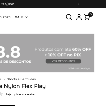
s acima de R$349,90*
P
0
O 2026
SALE
il
Shorts e Bermudas
 Nylon Flex Play
Seja o primeiro a avaliar