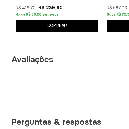
R$ 239,90
R$ 419,70
R$ 687,00
4
x de
R$ 59,98
sem juros
6
x de
R$ 79,
COMPRAR
Avaliações
Perguntas & respostas