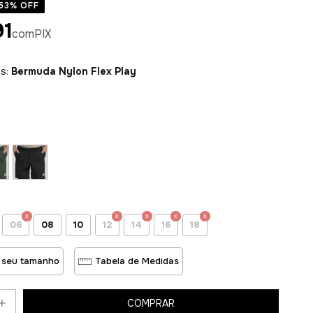
53
% OFF
91
com
PIX
es:
Bermuda Nylon Flex Play
06
08
10
12
14
16
18
 seu tamanho
Tabela de Medidas