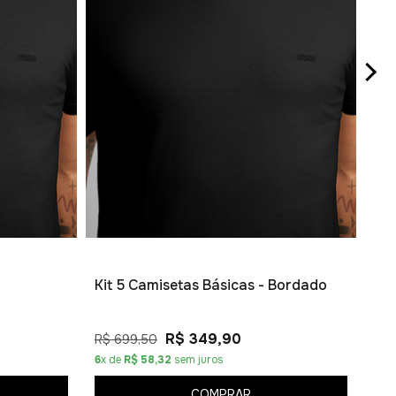
Ca
R$ 
1
x d
Kit 5 Camisetas Básicas - Bordado
R$ 349,90
R$ 699,50
6
x de
R$ 58,32
sem juros
COMPRAR