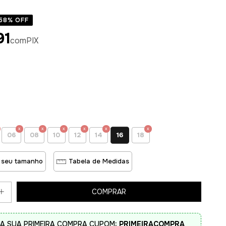
58
% OFF
91
com
PIX
16
06
08
10
12
14
18
 seu tamanho
Tabela de Medidas
A SUA PRIMEIRA COMPRA CUPOM:
PRIMEIRACOMPRA