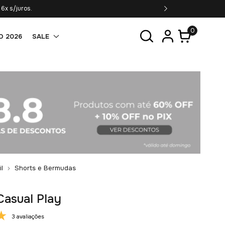
6x s/juros.
0
O 2026
SALE
il
Shorts e Bermudas
Casual Play
3 avaliações