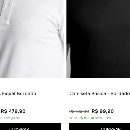
os Piquet Bordado
Camiseta Básica - Bordado
R$ 479,90
R$ 99,90
R$ 139,00
98
sem juros
1
x de
R$ 99,90
sem juros
COMPRAR
COMPRAR