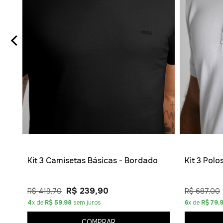
Kit 3 Camisetas Básicas - Bordado
Kit 3 Pol
R$ 239,90
R$ 419,70
R$ 687,00
4
x de
R$ 59,98
sem juros
6
x de
R$ 79,
COMPRAR