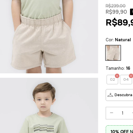
R$239,00
R$99,90
R$89,
Cor:
Natural
Tamanho:
16
02
04
Descubra
10% OFF
N