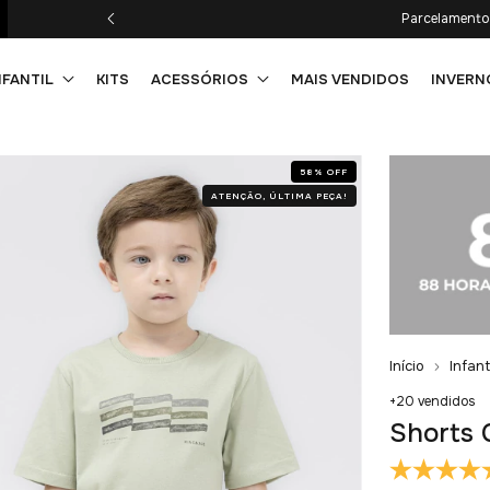
Parcelamento 
NFANTIL
KITS
ACESSÓRIOS
MAIS VENDIDOS
INVERN
58
%
OFF
ATENÇÃO, ÚLTIMA PEÇA!
Início
Infant
+20 vendidos
Shorts 