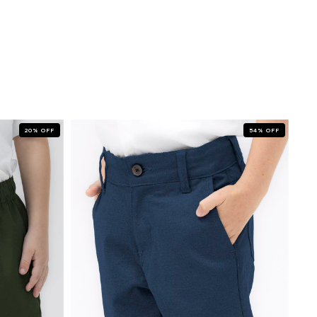
20
%
OFF
54
%
OFF