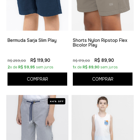
Bermuda Sarja Slim Play
Shorts Nylon Ripstop Flex
Bicolor Play
R$ 119,90
R$ 89,90
R$ 259,00
R$ 179,00
2
x de
R$ 59,95
sem juros
1
x de
R$ 89,90
sem juros
COMPRAR
COMPRAR
44% OFF