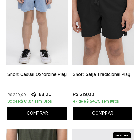
Short Casual Oxfordine Play
Short Sarja Tradicional Play
R$ 183,20
R$ 219,00
R$ 229,00
3
x de
R$ 61,07
sem juros
4
x de
R$ 54,75
sem juros
COMPRAR
COMPRAR
50% OFF