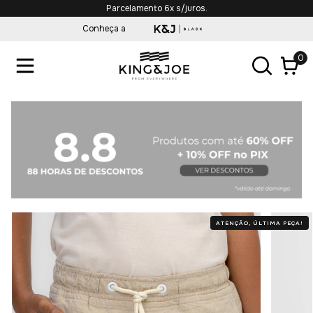
Parcelamento 6x s/juros.
Conheça a
0
ATENÇÃO, ÚLTIMA PEÇA!