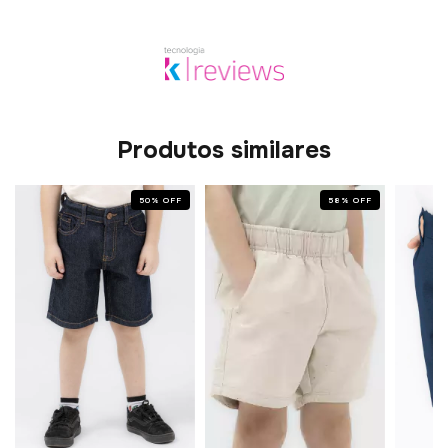
Produtos similares
50
%
OFF
58
%
OFF