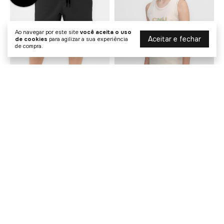
Ao navegar por este site
você aceita o uso
Aceitar e fechar
de cookies
para agilizar a sua experiência
de compra.
Bermuda Moletom Comfort
Conjunto Shorts Nylon E
Play
Regata Sun Salt Sand Play
R$ 119,90
R$ 159,20
R$ 219,00
R$ 199,00
2
x de
R$ 59,95
sem juros
3
x de
R$ 53,07
sem juros
COMPRAR
COMPRAR
20% OFF
50% OFF