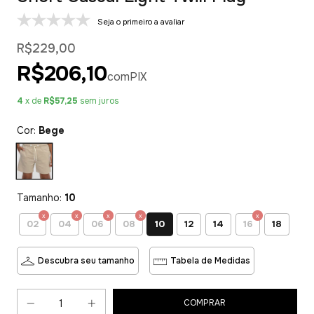
Seja o primeiro a avaliar
R$229,00
R$206,10
com
PIX
4
x de
R$57,25
sem juros
Cor:
Bege
Tamanho:
10
10
02
04
06
08
12
14
16
18
Descubra seu tamanho
Tabela de Medidas