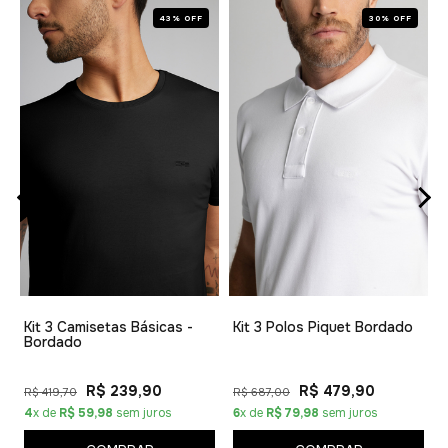
43% OFF
30% OFF
1
Kit 3 Camisetas Básicas -
Kit 3 Polos Piquet Bordado
Bordado
R$ 239,90
R$ 479,90
R$ 419,70
R$ 687,00
4
x de
R$ 59,98
sem juros
6
x de
R$ 79,98
sem juros