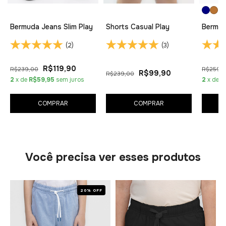
Bermuda Jeans Slim Play
Shorts Casual Play
Bermud
(2)
(3)
R$119,90
R$239,00
R$259,
R$99,90
R$239,00
2
x de
R$59,95
sem juros
2
x de
R
COMPRAR
COMPRAR
Você precisa ver esses produtos
20% OFF