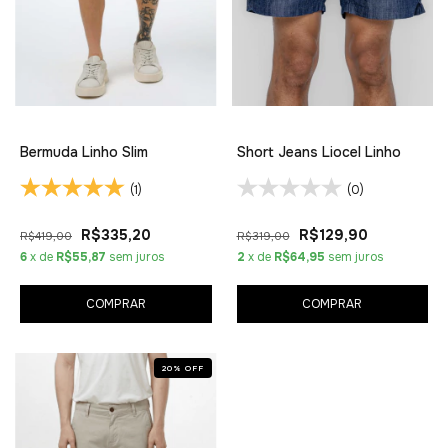
Bermuda Linho Slim
Short Jeans Liocel Linho
(1)
(0)
R$335,20
R$129,90
R$419,00
R$319,00
6
x de
R$55,87
sem juros
2
x de
R$64,95
sem juros
COMPRAR
COMPRAR
20
%
OFF