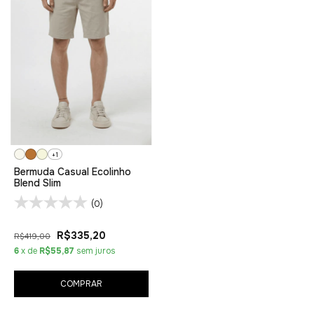
+1
Bermuda Casual Ecolinho
Blend Slim
(0)
R$335,20
R$419,00
6
x de
R$55,87
sem juros
COMPRAR