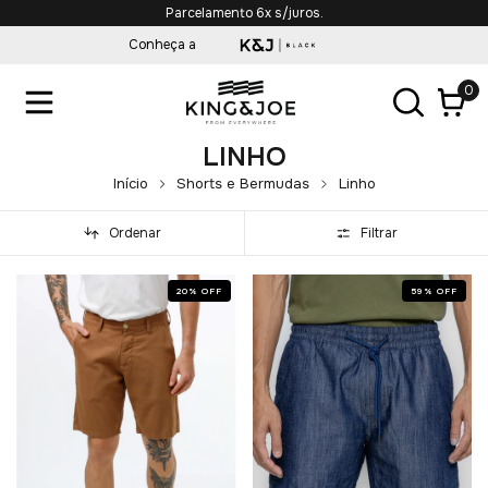
Parcelamento 6x s/juros.
Conheça a
0
LINHO
Início
Shorts e Bermudas
Linho
Ordenar
Filtrar
20
%
OFF
59
%
OFF