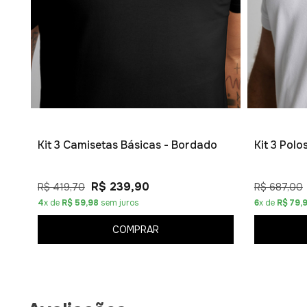
Kit 3 Camisetas Básicas - Bordado
Kit 3 Pol
R$ 239,90
R$ 419,70
R$ 687,00
4
x de
R$ 59,98
sem juros
6
x de
R$ 79,
COMPRAR