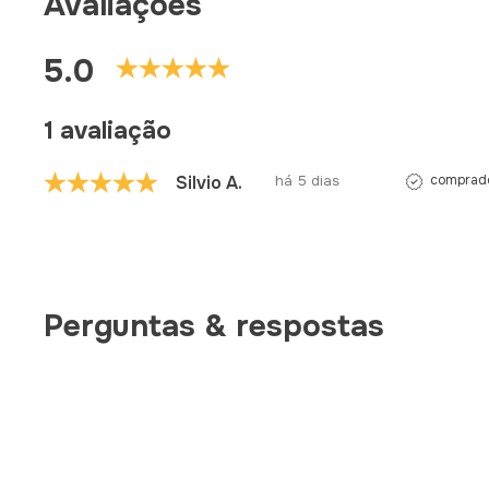
Avaliações
5.0
1 avaliação
Silvio A.
há 5 dias
comprado
Perguntas & respostas