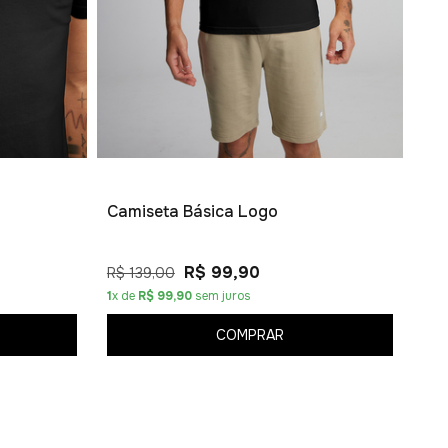
Kit
R$ 
6
x 
Camiseta Básica Logo
R$ 99,90
R$ 139,00
1
x de
R$ 99,90
sem juros
COMPRAR