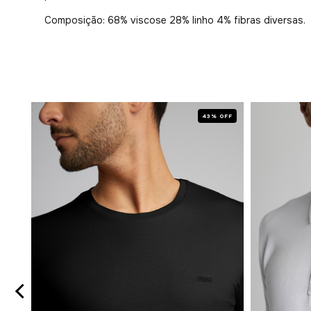
Composição: 68% viscose 28% linho 4% fibras diversas.
 OFF
43% OFF