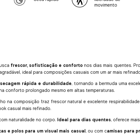
movimento
busca
frescor, sofisticação e conforto
nos dias mais quentes. P
 agradável, ideal para composições casuais com um ar mais refinado
, secagem rápida e durabilidade
, tornando a bermuda uma excel
iona conforto prolongado mesmo em altas temperaturas.
nho na composição traz frescor natural e excelente respirabilidade
ook casual mais refinado.
 com naturalidade no corpo.
Ideal para
dias quentes
, oferece mai
as e polos para um visual mais casual
, ou com c
amisas para p