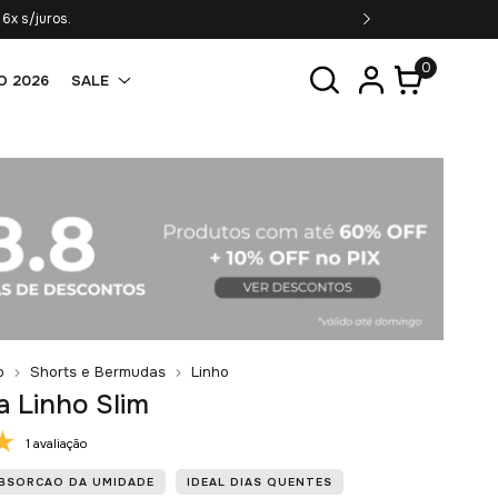
6x s/juros.
0
O 2026
SALE
o
Shorts e Bermudas
Linho
 Linho Slim
1 avaliação
ABSORCAO DA UMIDADE
IDEAL DIAS QUENTES