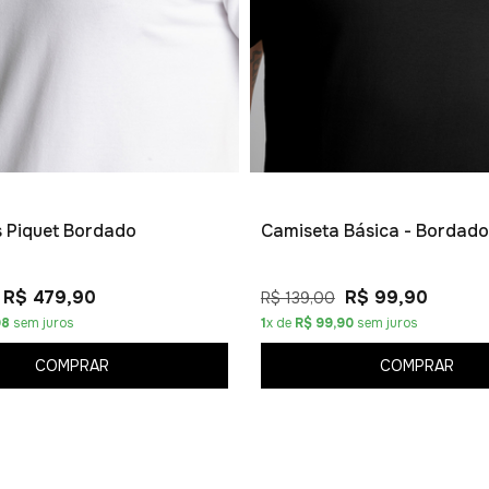
os Piquet Bordado
Camiseta Básica - Bordado
R$ 479,90
R$ 99,90
R$ 139,00
98
sem juros
1
x de
R$ 99,90
sem juros
COMPRAR
COMPRAR