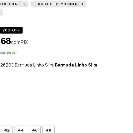
DIAS QUENTES
LIBERDADE DE MOVIMENTO
20
% OFF
,68
com
PIX
sem juros
26203 Bermuda Linho Slim:
Bermuda Linho Slim
42
44
46
48