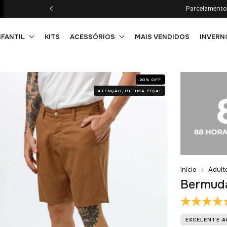
Parcelamento 
NFANTIL
KITS
ACESSÓRIOS
MAIS VENDIDOS
INVERN
20
%
OFF
ATENÇÃO, ÚLTIMA PEÇA!
Início
Adult
Bermuda
EXCELENTE 