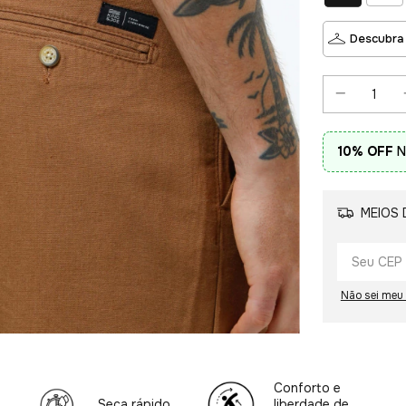
Descubra
10% OFF
N
MEIOS 
Não sei meu
Conforto e
Seca rápido
liberdade de