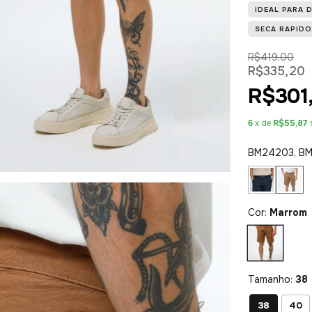
IDEAL PARA 
SECA RAPIDO
R$419,00
R$335,20
R$301
6
x de
R$55,87
BM24203, BM
Cor:
Marrom
Tamanho:
38
38
40