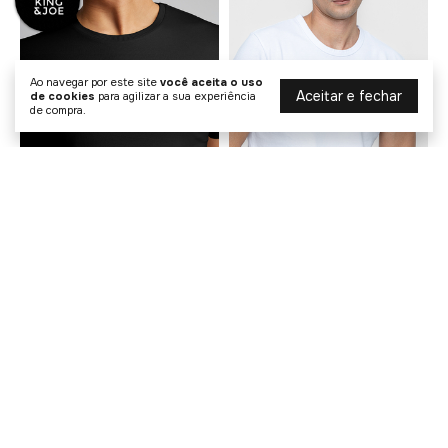
Ao navegar por este site
você aceita o uso
Aceitar e fechar
de cookies
para agilizar a sua experiência
de compra.
Camiseta Básica - Bordado
Camiseta Premium Biker Slim
R$ 99,90
R$ 129,90
R$ 139,00
R$ 289,00
1
x de
R$ 99,90
sem juros
2
x de
R$ 64,95
sem juros
COMPRAR
COMPRAR