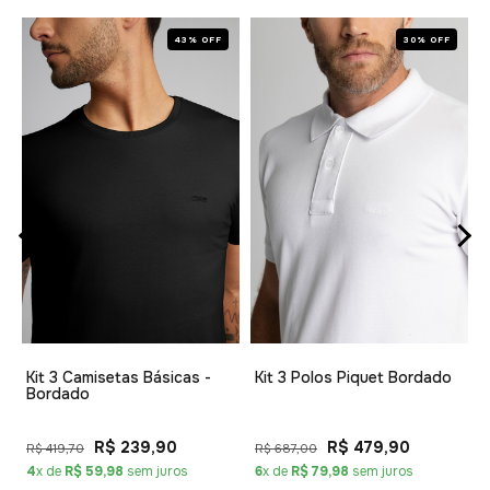
43% OFF
30% OFF
1
Kit 3 Camisetas Básicas -
Kit 3 Polos Piquet Bordado
Bordado
R$ 239,90
R$ 479,90
R$ 419,70
R$ 687,00
4
x de
R$ 59,98
sem juros
6
x de
R$ 79,98
sem juros