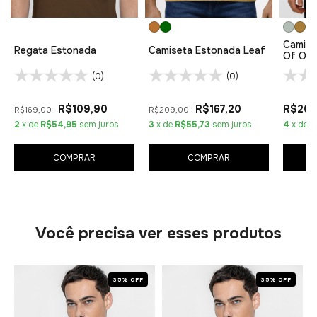
Camise
Regata Estonada
Camiseta Estonada Leaf
Of Off
(0)
(0)
R$109,90
R$167,20
R$209
R$169,00
R$209,00
2
x de
R$54,95
sem juros
3
x de
R$55,73
sem juros
4
x de
R
COMPRAR
COMPRAR
Você precisa ver esses produtos
35% OFF
35% OFF