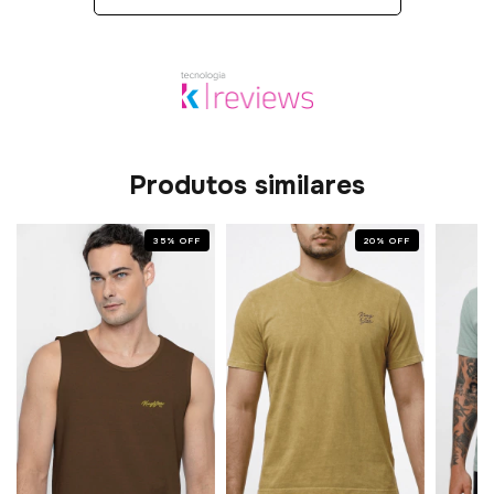
Produtos similares
35
%
OFF
20
%
OFF