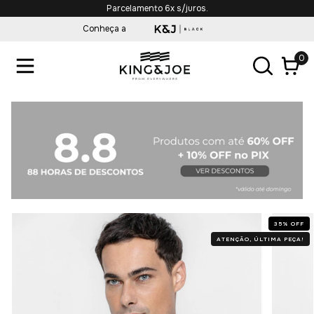
Parcelamento 6x s/juros.
Conheça a
0
35
%
OFF
ATENÇÃO, ÚLTIMA PEÇA!