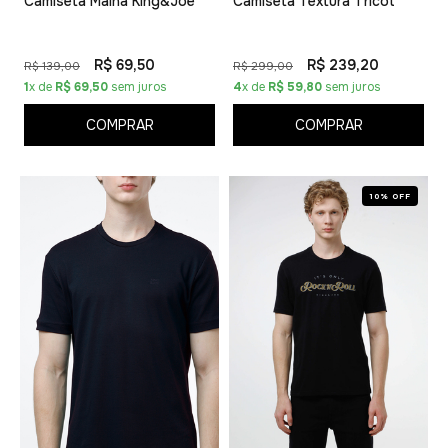
Camiseta Malha King&Joe
Camiseta Textura Tricot
R$ 69,50
R$ 239,20
R$ 139,00
R$ 299,00
1
x de
R$ 69,50
sem juros
4
x de
R$ 59,80
sem juros
COMPRAR
COMPRAR
10% OFF