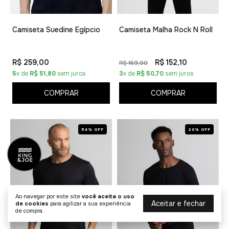
Camiseta Suedine Egípcio
Camiseta Malha Rock N Roll
R$ 259,00
R$ 152,10
R$ 169,00
5
x de
R$ 51,80
sem juros
3
x de
R$ 50,70
sem juros
COMPRAR
COMPRAR
54% OFF
20% OFF
Ao navegar por este site
você aceita o uso
Aceitar e fechar
de cookies
para agilizar a sua experiência
de compra.