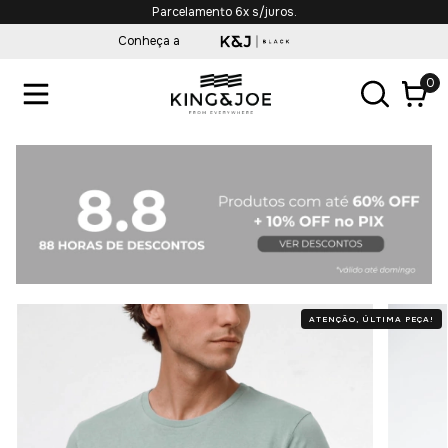
Parcelamento 6x s/juros.
Conheça a
0
ATENÇÃO, ÚLTIMA PEÇA!