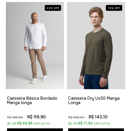
20% OFF
10% OFF
Camiseta Básica Bordado
Camiseta Dry Uv50 Manga
Manga longa
Longa
R$ 119,90
R$ 143,10
R$ 149,00
R$ 159,00
2
x de
R$ 59,95
sem juros
2
x de
R$ 71,55
sem juros