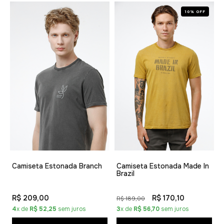
10% OFF
Camiseta Estonada Branch
Camiseta Estonada Made In
Brazil
R$ 209,00
R$ 170,10
R$ 189,00
4
x de
R$ 52,25
sem juros
3
x de
R$ 56,70
sem juros