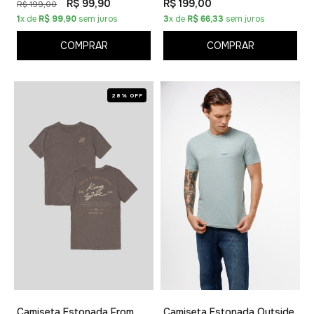
R$ 99,90
R$ 199,00
R$ 199,00
1
x de
R$ 99,90
sem juros
3
x de
R$ 66,33
sem juros
COMPRAR
COMPRAR
28% OFF
Camiseta Estonada From
Camiseta Estonada Outside