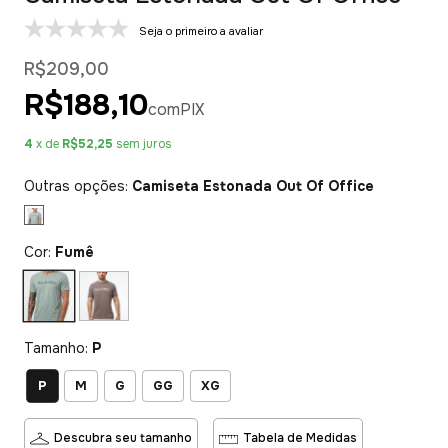
Seja o primeiro a avaliar
R$209,00
R$188,10
com
PIX
4
x de
R$52,25
sem juros
Outras opções:
Camiseta Estonada Out Of Office
Cor:
Fumê
Tamanho:
P
P
M
G
GG
XG
Descubra seu tamanho
Tabela de Medidas