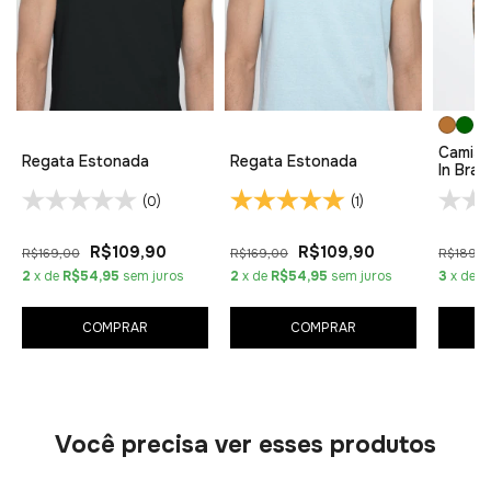
Camise
Regata Estonada
Regata Estonada
In Brazi
(0)
(1)
R$109,90
R$109,90
R$169,00
R$169,00
R$189,0
2
x de
R$54,95
sem juros
2
x de
R$54,95
sem juros
3
x de
R
COMPRAR
COMPRAR
Você precisa ver esses produtos