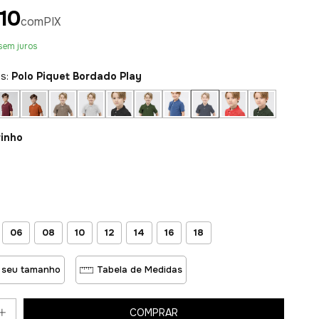
10
com
PIX
sem juros
es:
Polo Piquet Bordado Play
rinho
06
08
10
12
14
16
18
 seu tamanho
Tabela de Medidas