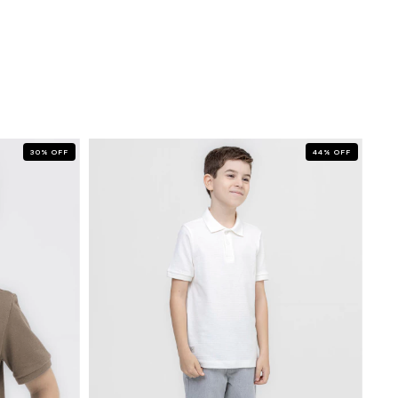
30
%
OFF
44
%
OFF