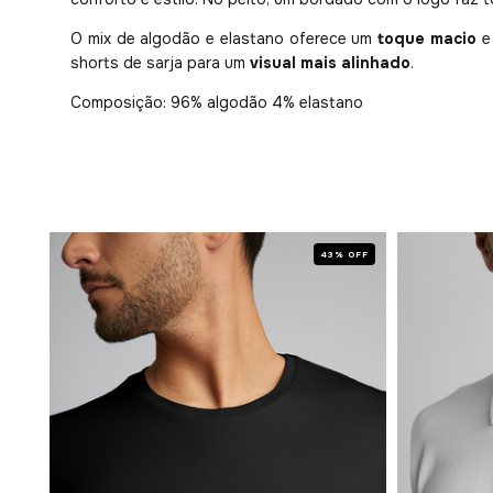
O mix de algodão e elastano oferece um
toque macio
e 
shorts de sarja para um
visual mais alinhado
.
Composição: 96% algodão 4% elastano
 OFF
43% OFF