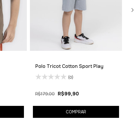
Polo Tricot Cotton Sport Play
P
(0)
R
R$99,90
R$179,00
2
COMPRAR