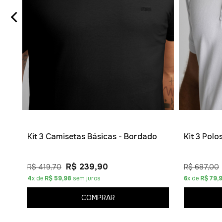
Kit 3 Camisetas Básicas - Bordado
Kit 3 Pol
R$ 239,90
R$ 419,70
R$ 687,00
4
x de
R$ 59,98
sem juros
6
x de
R$ 79,
COMPRAR