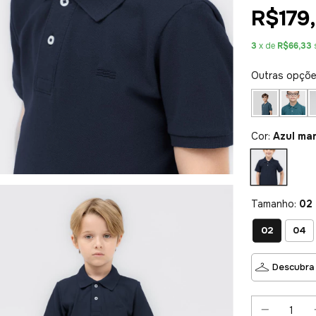
R$179,
3
x de
R$66,33
Outras opçõ
Cor:
Azul ma
Tamanho:
02
02
04
Descubra