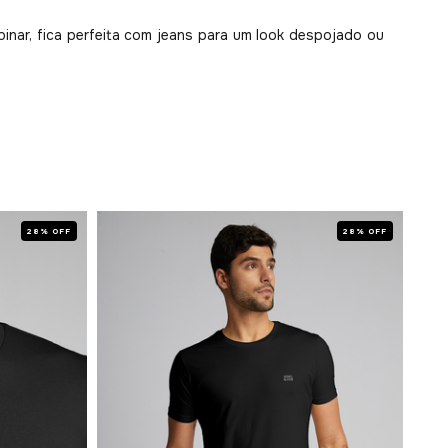
binar, fica perfeita com jeans para um look despojado ou
28% OFF
28% OFF