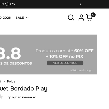
s acima de R$349,90*
P
0
O 2026
SALE
il
Polos
quet Bordado Play
Seja o primeiro a avaliar