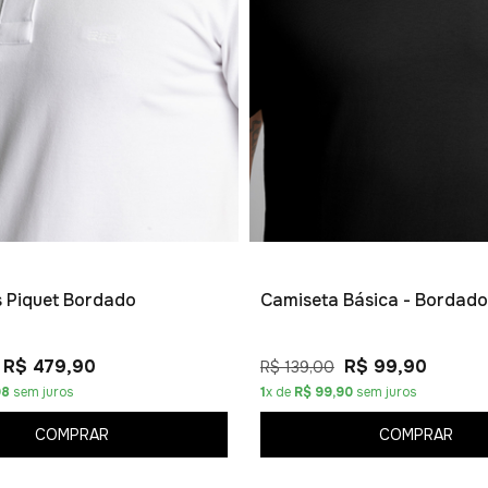
os Piquet Bordado
Camiseta Básica - Bordado
R$ 479,90
R$ 99,90
R$ 139,00
98
sem juros
1
x de
R$ 99,90
sem juros
COMPRAR
COMPRAR