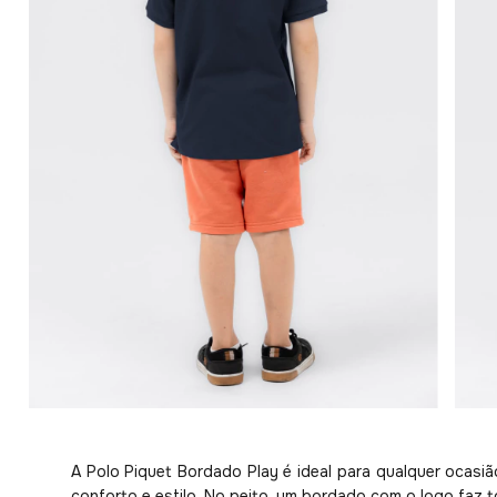
A Polo Piquet Bordado Play é ideal para qualquer ocasi
conforto e estilo. No peito, um bordado com o logo faz t