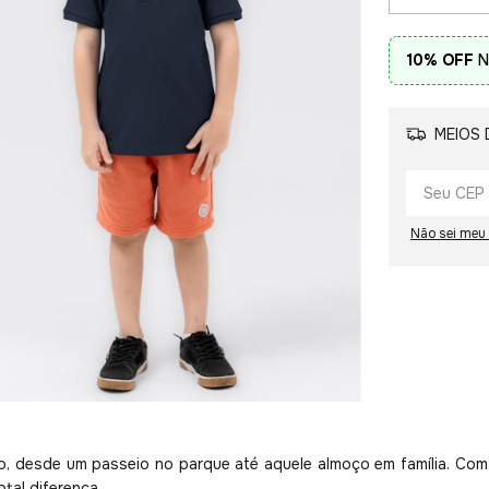
10% OFF
N
MEIOS 
Não sei meu
ão, desde um passeio no parque até aquele almoço em família. Co
otal diferença.