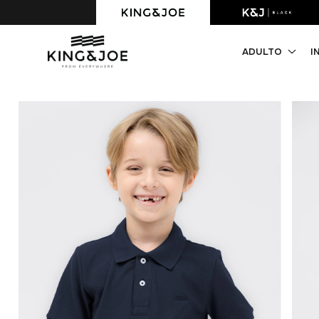
Parcelamento 6x s/juros.
ADULTO
I