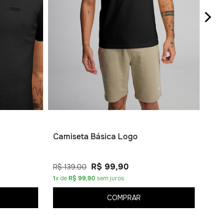
Kit
R$ 
6
x 
Camiseta Básica Logo
R$ 99,90
R$ 139,00
1
x de
R$ 99,90
sem juros
COMPRAR