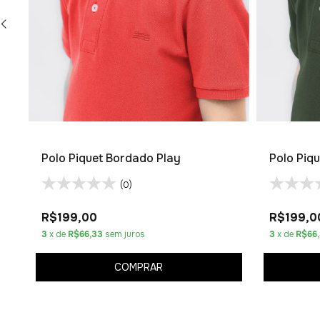
Polo Piquet Bordado Play
Polo Piq
(0)
R$199,00
R$199,0
3
x de
R$66,33
sem juros
3
x de
R$66
COMPRAR