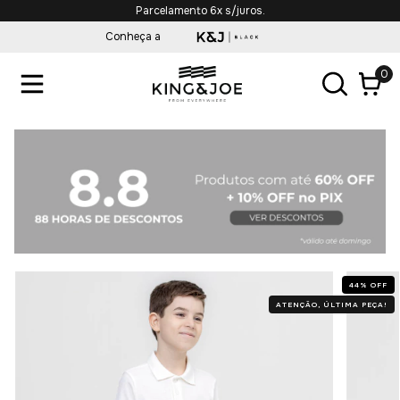
Parcelamento 6x s/juros.
Conheça a
0
44
%
OFF
ATENÇÃO, ÚLTIMA PEÇA!