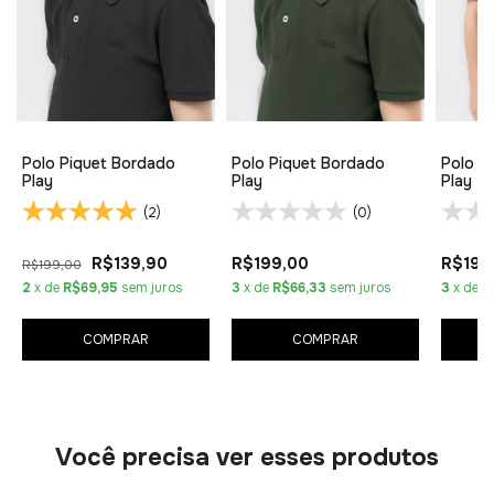
Polo Piquet Bordado
Polo Piquet Bordado
Polo P
Play
Play
Play
(2)
(0)
R$139,90
R$199,00
R$199
R$199,00
2
x de
R$69,95
sem juros
3
x de
R$66,33
sem juros
3
x de
R
COMPRAR
COMPRAR
Você precisa ver esses produtos