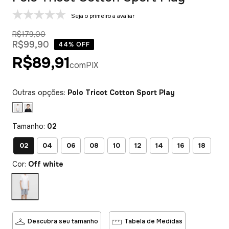
Seja o primeiro a avaliar
R$179,00
R$99,90
44
% OFF
R$89,91
com
PIX
Outras opções:
Polo Tricot Cotton Sport Play
Tamanho:
02
02
04
06
08
10
12
14
16
18
Cor:
Off white
Descubra seu tamanho
Tabela de Medidas