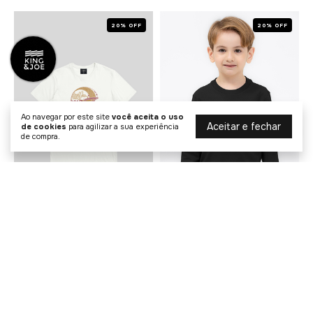
20% OFF
20% OFF
Ao navegar por este site
você aceita o uso
Aceitar e fechar
de cookies
para agilizar a sua experiência
de compra.
Camiseta Malha Fast Garage
Camiseta Flex Lisa Manga
Play
Longa Play
R$ 95,20
R$ 127,20
R$ 119,00
R$ 159,00
1
x de
R$ 95,20
sem juros
2
x de
R$ 63,60
sem juros