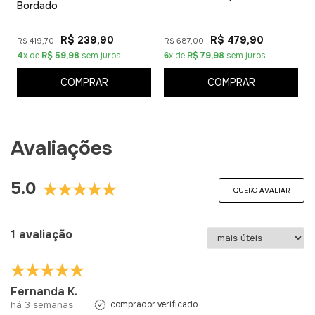
Bordado
R$ 239,90
R$ 479,90
R$ 419,70
R$ 687,00
4
x de
R$ 59,98
sem juros
6
x de
R$ 79,98
sem juros
COMPRAR
COMPRAR
Avaliações
5.0
QUERO AVALIAR
1 avaliação
Fernanda K.
há 3 semanas
comprador verificado