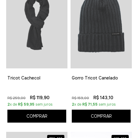
Tricot Cachecol
Gorro Tricot Canelado
R$ 119,90
R$ 143,10
R$ 259,00
R$ 159,00
2
x de
R$ 59,95
sem juros
2
x de
R$ 71,55
sem juros
COMPRAR
COMPRAR