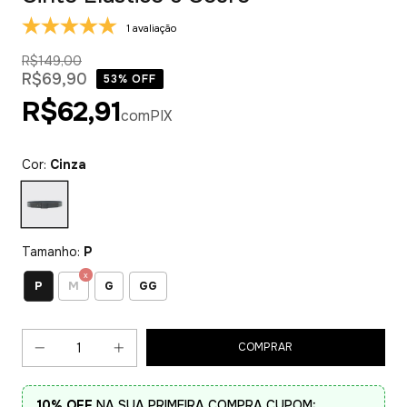
1 avaliação
R$149,00
R$69,90
53
% OFF
R$62,91
com
PIX
Cor:
Cinza
Tamanho:
P
P
M
G
GG
10% OFF
NA SUA PRIMEIRA COMPRA CUPOM: