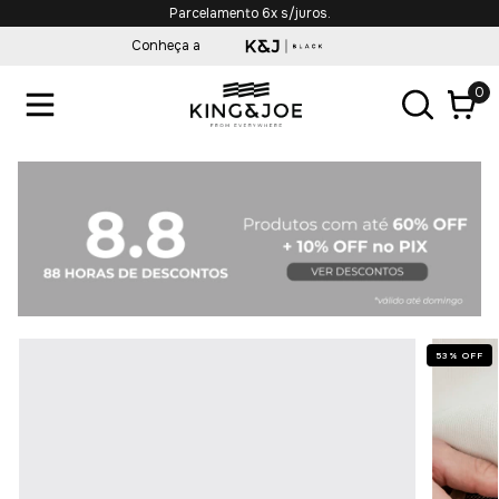
Parcelamento 6x s/juros.
Conheça a
0
53
%
OFF