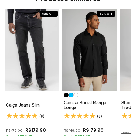
62
%
OFF
60
%
OFF
Camisa Social Manga
Short 
Calça Jeans Slim
Longa
Tradici
(6)
(6)
R$179,90
R$179,90
R$479,00
R$449,00
R$209,