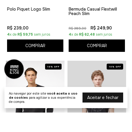
Polo Piquet Logo Slim
Bermuda Casual Flextwill
Peach Slim
R$ 239,00
R$ 249,90
R$ 389,00
4
x de
R$ 59,75
sem juros
4
x de
R$ 62,48
sem juros
COMPRAR
COMPRAR
10% OFF
10% OFF
Ao navegar por este site
você aceita o uso
Aceitar e fechar
de cookies
para agilizar a sua experiência
de compra.