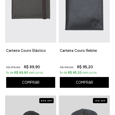
Carteira Couro Elástico
Carteira Couro Rebite
R$ 89,90
R$ 95,20
R$ 179,00
R$ 119,00
1
x de
R$ 89,90
sem juros
1
x de
R$ 95,20
sem juros
COMPRAR
COMPRAR
54% OFF
10% OFF