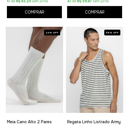
1
x de
R$ 63,20
sem juros
3
x de
R$ 59,67
sem juros
COMPRAR
COMPRAR
20% OFF
59% OFF
Meia Cano Alto 2 Pares
Regata Linho Listrado Army