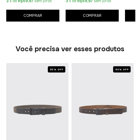
3
x de
R$59,97
sem juros
3
x de
R$59,97
sem juros
COMPRAR
COMPRAR
Você precisa ver esses produtos
53% OFF
50% OFF