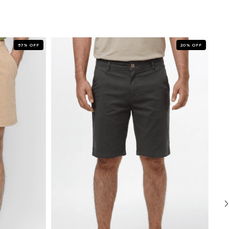
57
%
OFF
20
%
OFF