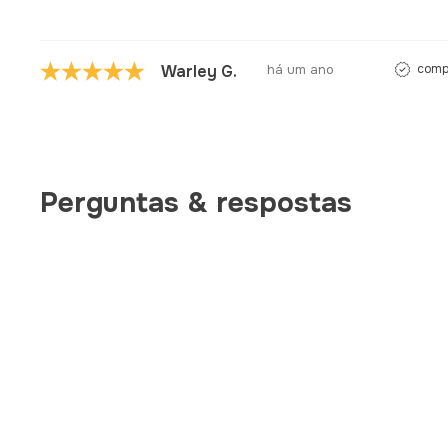
Warley G.
há um ano
compr
Perguntas & respostas