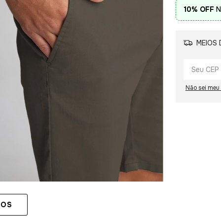
10% OFF
N
MEIOS 
Não sei meu
TOS