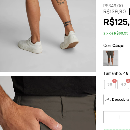
R$349,00
R$139,90
R$125,
2
x de
R$69,95
Cor:
Cáqui
Tamanho:
48
38
40
Descubra