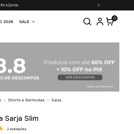
6x s/juros.
0
O 2026
SALE
o
Shorts e Bermudas
Sarja
 Sarja Slim
2 avaliações