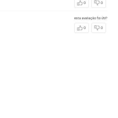
0
0
esta avaliação foi útil?
0
0