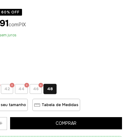
60
% OFF
91
com
PIX
sem juros
48
42
44
46
 seu tamanho
Tabela de Medidas