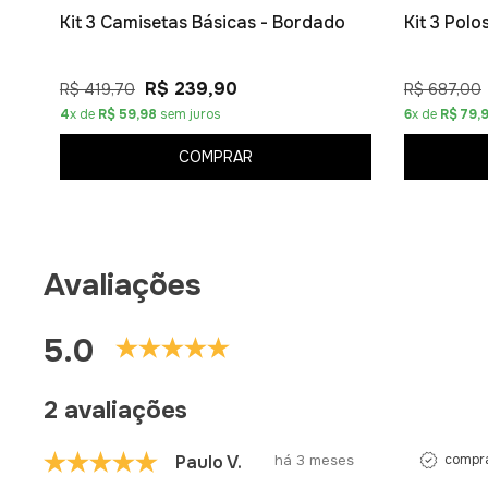
Kit 3 Camisetas Básicas - Bordado
Kit 3 Pol
R$ 239,90
R$ 419,70
R$ 687,00
4
x de
R$ 59,98
sem juros
6
x de
R$ 79,
COMPRAR
Avaliações
5.0
2 avaliações
Paulo V.
há 3 meses
compra