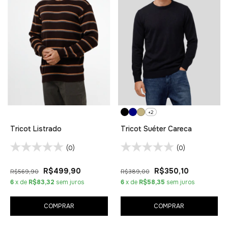
+2
Tricot Listrado
Tricot Suéter Careca
(0)
(0)
R$499,90
R$350,10
R$569,90
R$389,00
6
x de
R$83,32
sem juros
6
x de
R$58,35
sem juros
COMPRAR
COMPRAR