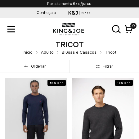
Parcelamento 6x s/juros.
Conheça a
0
TRICOT
Início
Adulto
Blusas e Casacos
Tricot
Ordenar
Filtrar
54
%
OFF
10
%
OFF