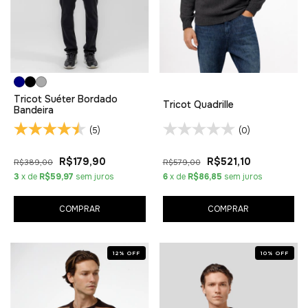
Tricot Suéter Bordado
Tricot Quadrille
Bandeira
(5)
(0)
R$179,90
R$521,10
R$389,00
R$579,00
3
x de
R$59,97
sem juros
6
x de
R$86,85
sem juros
COMPRAR
COMPRAR
12
%
OFF
10
%
OFF