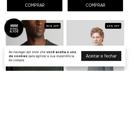
COMPRAR
COMPRAR
63% OFF
20% OFF
Ao navegar por este site
você aceita o uso
Aceitar e fechar
de cookies
para agilizar a sua experiência
de compra.
Blusa Moletom Bordado Slim
Blusão Malha Tricot Premium
Touch