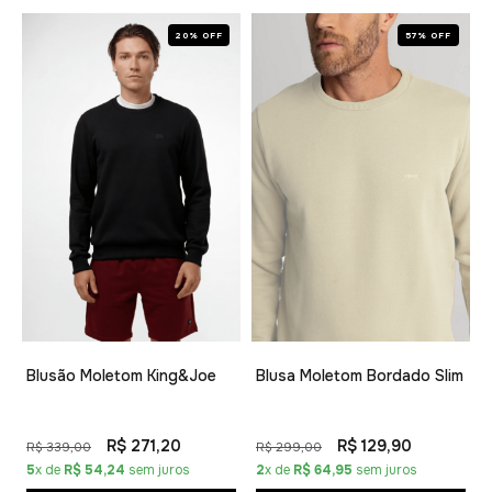
20% OFF
57% OFF
Blusão Moletom King&Joe
Blusa Moletom Bordado Slim
R$ 271,20
R$ 129,90
R$ 339,00
R$ 299,00
5
x de
R$ 54,24
sem juros
2
x de
R$ 64,95
sem juros