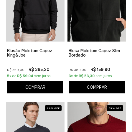
Blusão Moletom Capuz
Blusa Moletom Capuz Slim
King&Joe
Bordado
R$ 295,20
R$ 159,90
R$ 369,00
R$ 389,00
5
x de
R$ 59,04
sem juros
3
x de
R$ 53,30
sem juros
COMPRAR
COMPRAR
20% OFF
53% OFF