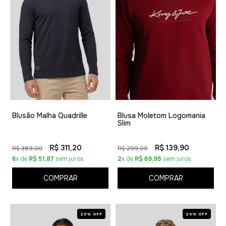
Blusão Malha Quadrille
Blusa Moletom Logomania
Slim
R$ 311,20
R$ 139,90
R$ 389,00
R$ 299,00
6
x de
R$ 51,87
sem juros
2
x de
R$ 69,95
sem juros
COMPRAR
COMPRAR
20% OFF
20% OFF