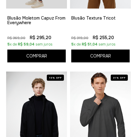
Blusão Moletom Capuz From
Blusão Textura Tricot
Everywhere
R$ 295,20
R$ 255,20
R$ 369,00
R$ 319,00
5
x de
R$ 59,04
sem juros
5
x de
R$ 51,04
sem juros
COMPRAR
COMPRAR
10% OFF
31% OFF