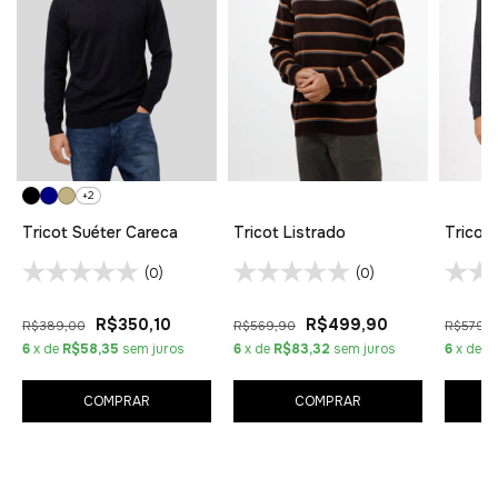
+2
Tricot Suéter Careca
Tricot Listrado
Tricot 
(0)
(0)
R$350,10
R$499,90
R$389,00
R$569,90
R$579,
6
x de
R$58,35
sem juros
6
x de
R$83,32
sem juros
6
x de
R
COMPRAR
COMPRAR