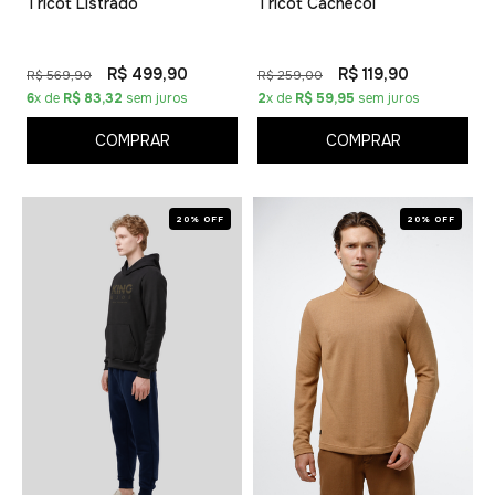
Tricot Listrado
Tricot Cachecol
R$ 499,90
R$ 119,90
R$ 569,90
R$ 259,00
6
x de
R$ 83,32
sem juros
2
x de
R$ 59,95
sem juros
COMPRAR
COMPRAR
20% OFF
20% OFF