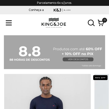
Parcelamento 6x s/juros.
Conheça a
0
54
%
OFF