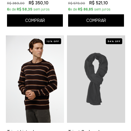
R$ 350,10
R$ 521,10
R$ 389,00
R$ 579,00
6
x de
R$ 58,35
sem juros
6
x de
R$ 86,85
sem juros
COMPRAR
COMPRAR
12% OFF
54% OFF