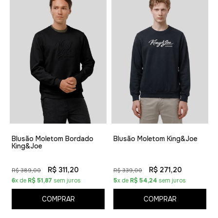
Blusão Moletom Bordado
Blusão Moletom King&Joe
King&Joe
R$ 311,20
R$ 271,20
R$ 389,00
R$ 339,00
6
x de
R$ 51,87
sem juros
5
x de
R$ 54,24
sem juros
COMPRAR
COMPRAR