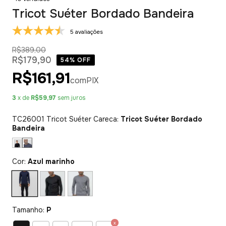
Tricot Suéter Bordado Bandeira
5 avaliações
R$389,00
R$179,90
54
% OFF
R$161,91
com
PIX
3
x de
R$59,97
sem juros
TC26001 Tricot Suéter Careca:
Tricot Suéter Bordado
Bandeira
Cor:
Azul marinho
Tamanho:
P