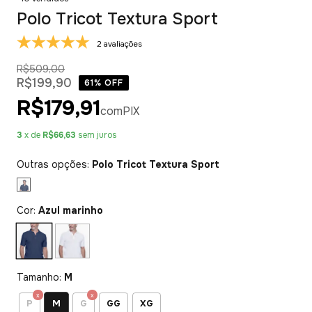
Polo Tricot Textura Sport
2 avaliações
R$509,00
R$199,90
61
% OFF
R$179,91
com
PIX
3
x de
R$66,63
sem juros
Outras opções:
Polo Tricot Textura Sport
Cor:
Azul marinho
Tamanho:
M
M
P
G
GG
XG