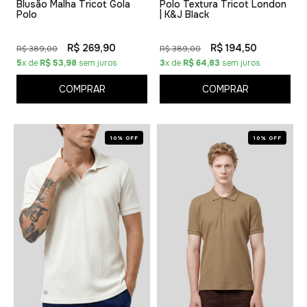
Blusão Malha Tricot Gola
Polo Textura Tricot London
Polo
| K&J Black
R$ 269,90
R$ 194,50
R$ 389,00
R$ 389,00
5
x de
R$ 53,98
sem juros
3
x de
R$ 64,83
sem juros
COMPRAR
COMPRAR
10% OFF
10% OFF