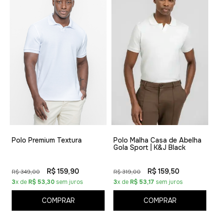
Polo Premium Textura
Polo Malha Casa de Abelha
Gola Sport | K&J Black
R$ 159,90
R$ 159,50
R$ 349,00
R$ 319,00
3
x de
R$ 53,30
sem juros
3
x de
R$ 53,17
sem juros
COMPRAR
COMPRAR