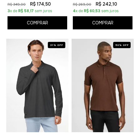
R$ 174,50
R$ 242,10
R$ 349,00
R$ 269,00
3
x de
R$ 58,17
sem juros
4
x de
R$ 60,53
sem juros
COMPRAR
COMPRAR
31% OFF
50% OFF