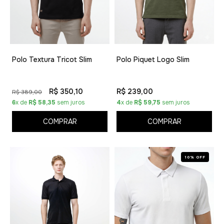
Polo Textura Tricot Slim
Polo Piquet Logo Slim
R$ 350,10
R$ 239,00
R$ 389,00
6
x de
R$ 58,35
sem juros
4
x de
R$ 59,75
sem juros
COMPRAR
COMPRAR
10% OFF