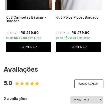
1
Kit 3 Camisetas Básicas -
Kit 3 Polos Piquet Bordado
Bordado
R$ 239,90
R$ 479,90
R$ 419,70
R$ 687,00
4
x de
R$ 59,98
sem juros
6
x de
R$ 79,98
sem juros
COMPRAR
COMPRAR
Avaliações
5.0
QUERO AVALIAR
2 avaliações