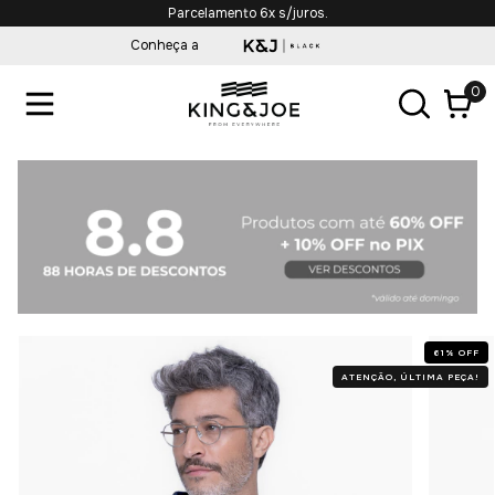
Parcelamento 6x s/juros.
Conheça a
0
61
%
OFF
ATENÇÃO, ÚLTIMA PEÇA!