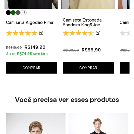
+1
Camiseta Estonada
Camiseta Algodão Pima
Camise
Bandeira King&Joe
(3)
(2)
R$149,90
R$319,00
R$99,90
R$199,00
R$219,0
2
x de
R$74,95
sem juros
COMPRAR
COMPRAR
Você precisa ver esses produtos