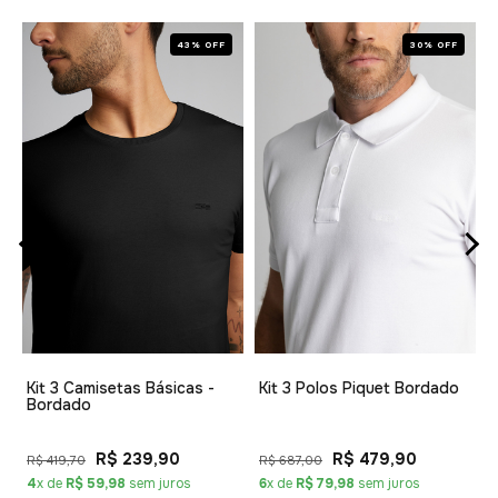
43% OFF
30% OFF
1
Kit 3 Camisetas Básicas -
Kit 3 Polos Piquet Bordado
Bordado
R$ 239,90
R$ 479,90
R$ 419,70
R$ 687,00
4
x de
R$ 59,98
sem juros
6
x de
R$ 79,98
sem juros