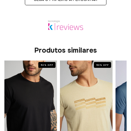
Produtos similares
53
%
OFF
50
%
OFF