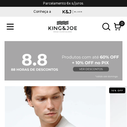
Parcelamento 6x s/juros.
Conheça a
0
10
%
OFF