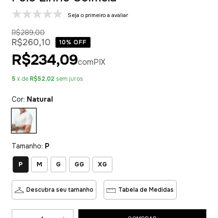
Seja o primeiro a avaliar
R$289,00
R$260,10
10
% OFF
R$234,09
com
PIX
5
x de
R$52,02
sem juros
Cor:
Natural
Tamanho:
P
P
M
G
GG
XG
Descubra seu tamanho
Tabela de Medidas