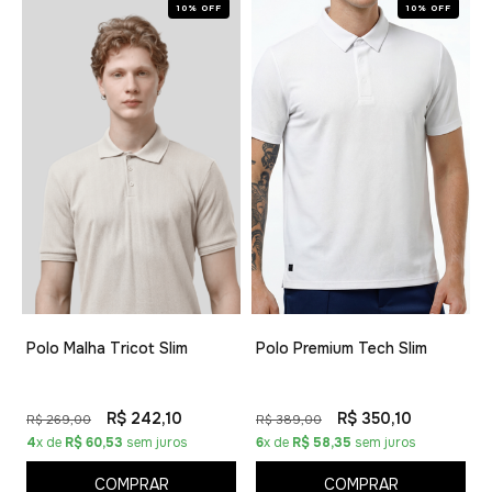
10% OFF
10% OFF
Polo Malha Tricot Slim
Polo Premium Tech Slim
R$ 242,10
R$ 350,10
R$ 269,00
R$ 389,00
4
x de
R$ 60,53
sem juros
6
x de
R$ 58,35
sem juros
COMPRAR
COMPRAR