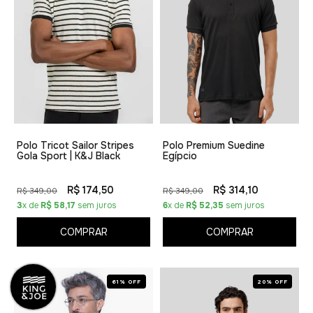
Polo Tricot Sailor Stripes
Polo Premium Suedine
Gola Sport | K&J Black
Egípcio
R$ 174,50
R$ 314,10
R$ 349,00
R$ 349,00
3
x de
R$ 58,17
sem juros
6
x de
R$ 52,35
sem juros
COMPRAR
COMPRAR
61% OFF
20% OFF