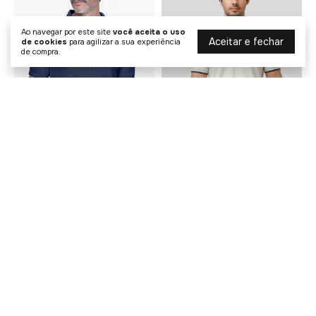
Ao navegar por este site
você aceita o uso
Aceitar e fechar
de cookies
para agilizar a sua experiência
de compra.
Polo Tricot Textura Sport
Polo Piquet Bordado Friso
R$ 199,90
R$ 191,20
R$ 509,00
R$ 239,00
3
x de
R$ 66,63
sem juros
3
x de
R$ 63,73
sem juros
COMPRAR
COMPRAR