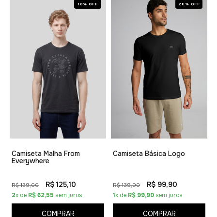
10% OFF
28% OFF
Camiseta Malha From
Camiseta Básica Logo
Everywhere
R$ 125,10
R$ 99,90
R$ 139,00
R$ 139,00
2
x de
R$ 62,55
sem juros
1
x de
R$ 99,90
sem juros
COMPRAR
COMPRAR