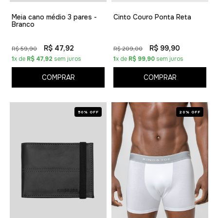
Meia cano médio 3 pares -
Cinto Couro Ponta Reta
Branco
R$ 47,92
R$ 99,90
R$ 59,90
R$ 209,00
1
x de
R$ 47,92
sem juros
1
x de
R$ 99,90
sem juros
COMPRAR
COMPRAR
50% OFF
20% OFF