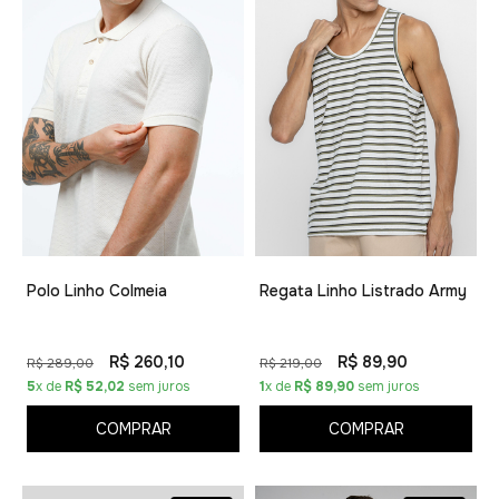
Polo Linho Colmeia
Regata Linho Listrado Army
R$ 260,10
R$ 89,90
R$ 289,00
R$ 219,00
5
x de
R$ 52,02
sem juros
1
x de
R$ 89,90
sem juros
COMPRAR
COMPRAR