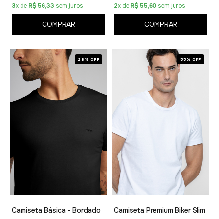
3
x de
R$ 56,33
sem juros
2
x de
R$ 55,60
sem juros
COMPRAR
COMPRAR
28% OFF
55% OFF
Camiseta Básica - Bordado
Camiseta Premium Biker Slim