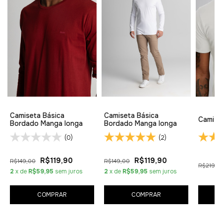
Camiseta Básica
Camiseta Básica
Camise
Bordado Manga longa
Bordado Manga longa
(0)
(2)
R$119,90
R$119,90
R$149,00
R$149,00
R$219,0
2
x de
R$59,95
sem juros
2
x de
R$59,95
sem juros
COMPRAR
COMPRAR