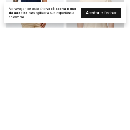
Ao navegar por este site
você aceita o uso
Aceitar e fechar
de cookies
para agilizar a sua experiência
de compra.
Camiseta Malha King&Joe
Camiseta Malha King&Joe
R$ 143,10
R$ 89,90
R$ 159,00
R$ 139,00
2
x de
R$ 71,55
sem juros
1
x de
R$ 89,90
sem juros
COMPRAR
COMPRAR
50% OFF
20% OFF