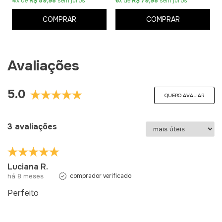
4
x de
R$ 59,98
sem juros
6
x de
R$ 79,98
sem juros
COMPRAR
COMPRAR
Avaliações
5.0
QUERO AVALIAR
3 avaliações
Luciana R.
há 8 meses
comprador verificado
Perfeito