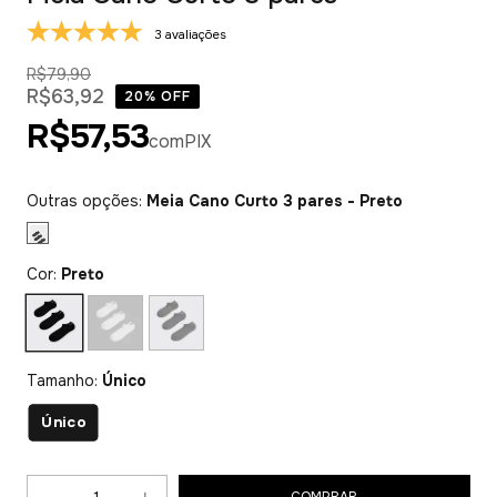
3 avaliações
R$79,90
R$63,92
20
% OFF
R$57,53
com
PIX
Outras opções:
Meia Cano Curto 3 pares - Preto
Cor:
Preto
Tamanho:
Único
Único