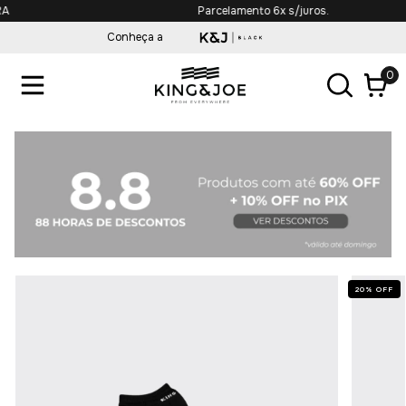
Parcelamento 6x s/juros.
Conheça a
0
20
%
OFF