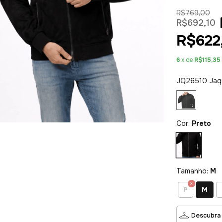
R$769,00
R$692,10
R$622
6
x de
R$115,35
JQ26510 Jaq
Cor:
Preto
Tamanho:
M
M
P
Descubra