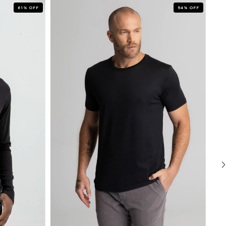
61
%
OFF
54
%
OFF