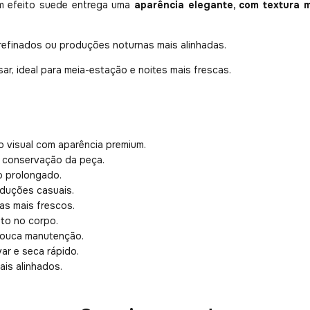
em efeito suede entrega uma
aparência elegante, com textura 
 refinados ou produções noturnas mais alinhadas.
ar, ideal para meia-estação e noites mais frescas.
o visual com aparência premium.
e conservação da peça.
o prolongado.
oduções casuais.
as mais frescos.
to no corpo.
pouca manutenção.
var e seca rápido.
is alinhados.