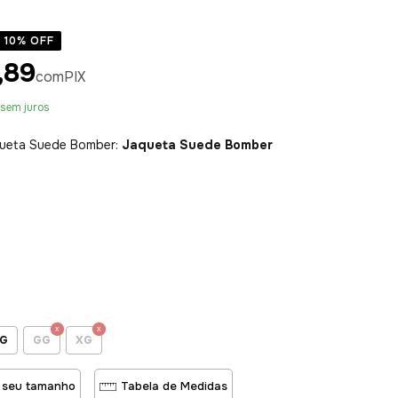
10
% OFF
,89
com
PIX
sem juros
ueta Suede Bomber:
Jaqueta Suede Bomber
G
GG
XG
 seu tamanho
Tabela de Medidas