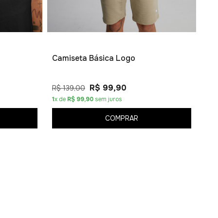
R$ 
4
x 
Camiseta Básica Logo
R$ 99,90
R$ 139,00
1
x de
R$ 99,90
sem juros
COMPRAR