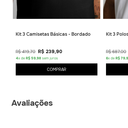
Kit 3 Camisetas Básicas - Bordado
Kit 3 Pol
R$ 239,90
R$ 419,70
R$ 687,00
4
x de
R$ 59,98
sem juros
6
x de
R$ 79,
COMPRAR
Avaliações