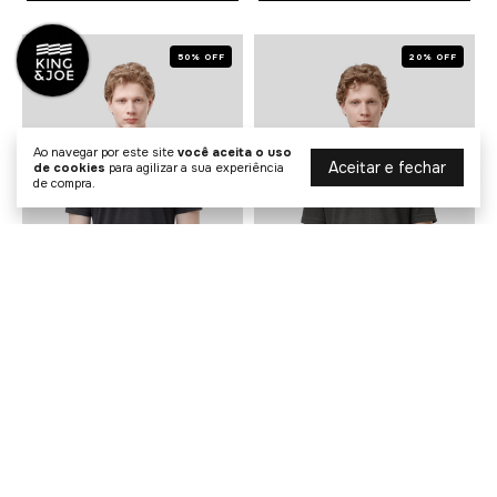
50% OFF
20% OFF
Ao navegar por este site
você aceita o uso
Aceitar e fechar
de cookies
para agilizar a sua experiência
de compra.
Camiseta Malha King&Joe
Camiseta Textura Tricot
R$ 69,50
R$ 239,20
R$ 139,00
R$ 299,00
1
x de
R$ 69,50
sem juros
4
x de
R$ 59,80
sem juros