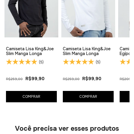
Camiseta Lisa King&Joe
Camiseta Lisa King&Joe
Camise
Slim Manga Longa
Slim Manga Longa
Egípci
(5)
(5)
R$99,90
R$99,90
R$259,00
R$259,00
R$209,
COMPRAR
COMPRAR
Você precisa ver esses produtos