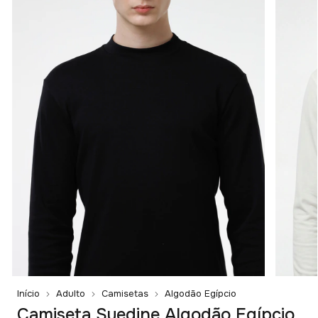
Início
Adulto
Camisetas
Algodão Egípcio
Camiseta Suedine Algodão Egípcio