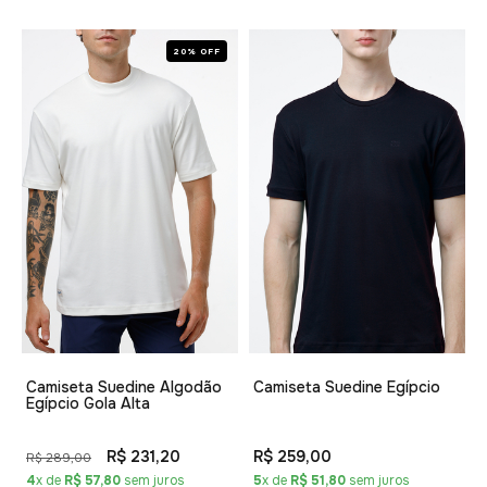
20% OFF
Camiseta Suedine Algodão
Camiseta Suedine Egípcio
Egípcio Gola Alta
R$ 231,20
R$ 259,00
R$ 289,00
4
x de
R$ 57,80
sem juros
5
x de
R$ 51,80
sem juros