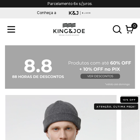
Parcelamento 6x s/juros.
Conheça a
0
10
%
OFF
ATENÇÃO, ÚLTIMA PEÇA!