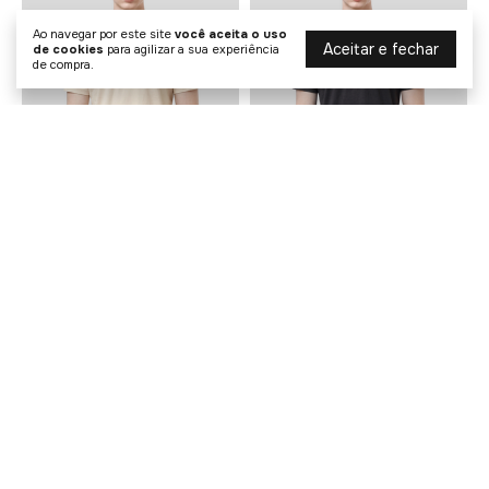
Ao navegar por este site
você aceita o uso
Aceitar e fechar
de cookies
para agilizar a sua experiência
de compra.
Camiseta Malha King&Joe
Camiseta Malha King&Joe
R$ 89,90
R$ 69,50
R$ 139,00
R$ 139,00
1
x de
R$ 89,90
sem juros
1
x de
R$ 69,50
sem juros
COMPRAR
COMPRAR
20% OFF