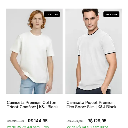
50% OFF
50% OFF
Camiseta Premium Cotton
Camiseta Piquet Premium
Tricot Comfort | K&J Black
Flex Sport Slim | K&J Black
R$ 144,95
R$ 129,95
R$ 289,90
R$ 259,90
2
x de
R$ 72,48
sem juros
2
x de
R$ 64,98
sem juros