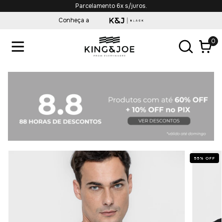
Parcelamento 6x s/juros.
Conheça a
0
55
%
OFF