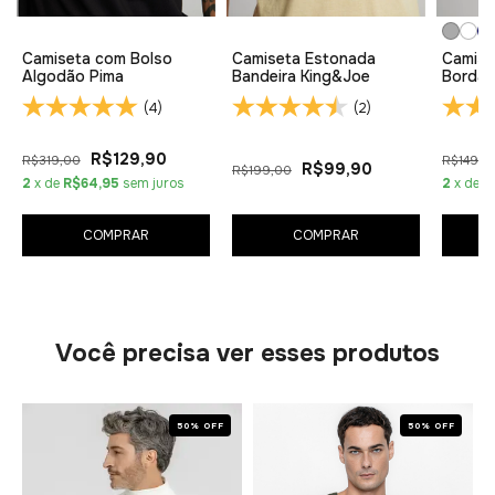
Camiseta com Bolso
Camiseta Estonada
Camise
Algodão Pima
Bandeira King&Joe
Bordad
(4)
(2)
R$129,90
R$319,00
R$149,0
R$99,90
R$199,00
2
x de
R$64,95
sem juros
2
x de
R
COMPRAR
COMPRAR
Você precisa ver esses produtos
50% OFF
50% OFF