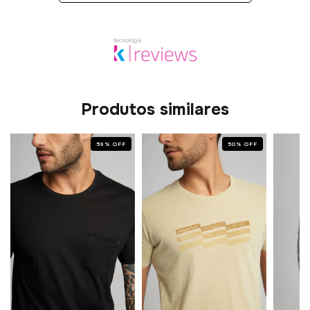
Produtos similares
59
%
OFF
50
%
OFF