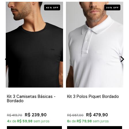
43% OFF
30% OFF
1
Kit 3 Camisetas Básicas -
Kit 3 Polos Piquet Bordado
Bordado
R$ 239,90
R$ 479,90
R$ 419,70
R$ 687,00
4
x de
R$ 59,98
sem juros
6
x de
R$ 79,98
sem juros