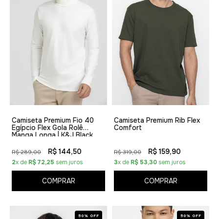
Camiseta Premium Fio 40
Camiseta Premium Rib Flex
Egípcio Flex Gola Rolê
Comfort
Manga Longa | K&J Black
R$ 144,50
R$ 159,90
R$ 289,00
R$ 319,00
2
x de
R$ 72,25
sem juros
3
x de
R$ 53,30
sem juros
COMPRAR
COMPRAR
50% OFF
50% OFF