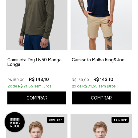
Camiseta Dry Uv50 Manga
Camiseta Malha King&Joe
Longa
R$ 143,10
R$ 143,10
R$ 159,00
R$ 159,00
2
x de
R$ 71,55
sem juros
2
x de
R$ 71,55
sem juros
COMPRAR
COMPRAR
35% OFF
50% OFF