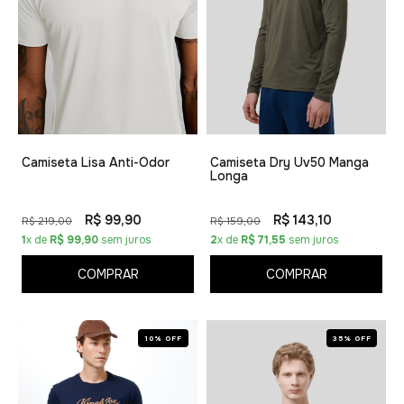
Camiseta Lisa Anti-Odor
Camiseta Dry Uv50 Manga
Longa
R$ 99,90
R$ 143,10
R$ 219,00
R$ 159,00
1
x de
R$ 99,90
sem juros
2
x de
R$ 71,55
sem juros
COMPRAR
COMPRAR
10% OFF
35% OFF