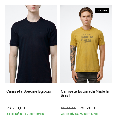
10% OFF
Camiseta Suedine Egípcio
Camiseta Estonada Made In
Brazil
R$ 259,00
R$ 170,10
R$ 189,00
5
x de
R$ 51,80
sem juros
3
x de
R$ 56,70
sem juros