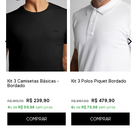
m
1
Kit 3 Camisetas Básicas -
Kit 3 Polos Piquet Bordado
Bordado
R$ 239,90
R$ 479,90
R$ 419,70
R$ 687,00
4
x de
R$ 59,98
sem juros
6
x de
R$ 79,98
sem juros
COMPRAR
COMPRAR