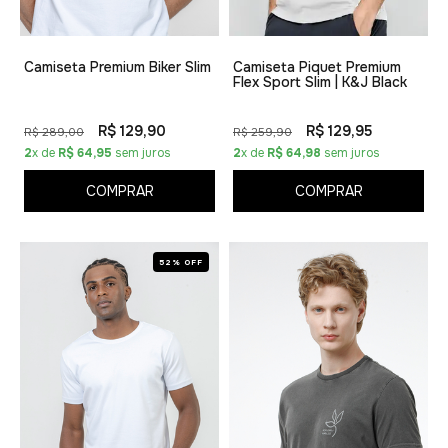
Camiseta Premium Biker Slim
Camiseta Piquet Premium
Flex Sport Slim | K&J Black
R$ 129,90
R$ 129,95
R$ 289,00
R$ 259,90
2
x de
R$ 64,95
sem juros
2
x de
R$ 64,98
sem juros
COMPRAR
COMPRAR
52% OFF