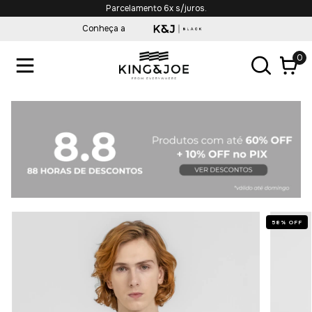
Parcelamento 6x s/juros.
Conheça a
0
58
%
OFF