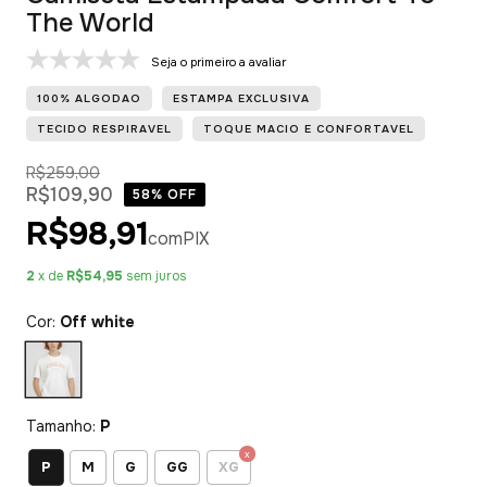
The World
Seja o primeiro a avaliar
100% ALGODAO
ESTAMPA EXCLUSIVA
TECIDO RESPIRAVEL
TOQUE MACIO E CONFORTAVEL
R$259,00
R$109,90
58
% OFF
R$98,91
com
PIX
2
x de
R$54,95
sem juros
Cor:
Off white
Tamanho:
P
P
M
G
GG
XG