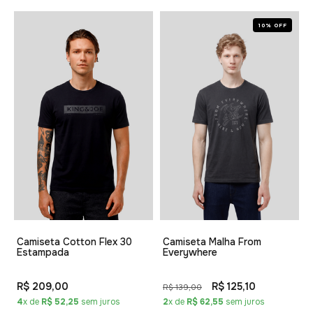
10% OFF
Camiseta Cotton Flex 30
Camiseta Malha From
Estampada
Everywhere
R$ 209,00
R$ 125,10
R$ 139,00
4
x de
R$ 52,25
sem juros
2
x de
R$ 62,55
sem juros