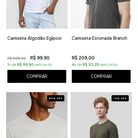
Camiseta Algodão Egípcio
Camiseta Estonada Branch
R$ 99,90
R$ 209,00
R$ 209,00
1
x de
R$ 99,90
sem juros
4
x de
R$ 52,25
sem juros
COMPRAR
COMPRAR
54% OFF
10% OFF