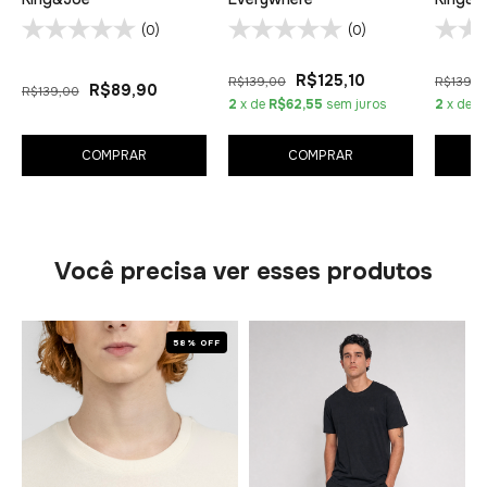
(0)
(0)
R$125,10
R$139,00
R$139,0
R$89,90
R$139,00
2
x de
R$62,55
sem juros
2
x de
R
COMPRAR
COMPRAR
Você precisa ver esses produtos
58% OFF