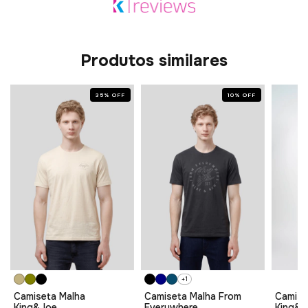
Produtos similares
35
%
OFF
10
%
OFF
+1
Camiseta Malha
Camiseta Malha From
Camise
King&Joe
Everywhere
King&J