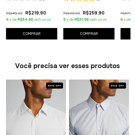
R$219,90
R$259,90
R$549,00
R$639,00
R$579,
4
x de
R$54,98
sem juros
5
x de
R$51,98
sem juros
6
x de
R
COMPRAR
COMPRAR
Você precisa ver esses produtos
60% OFF
60% OFF