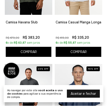
Camisa Havana Slub
Camisa Casual Manga Longa
R$ 383,20
R$ 335,20
R$ 479,00
R$ 419,00
6
x de
R$ 63,87
sem juros
6
x de
R$ 55,87
sem juros
COMPRAR
COMPRAR
20% OFF
53% OFF
Ao navegar por este site
você aceita o uso
Aceitar e fechar
de cookies
para agilizar a sua experiência
de compra.