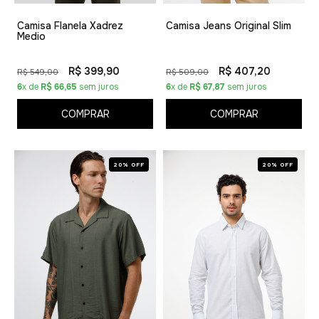
Camisa Flanela Xadrez
Camisa Jeans Original Slim
Medio
R$ 399,90
R$ 407,20
R$ 549,00
R$ 509,00
6
x de
R$ 66,65
sem juros
6
x de
R$ 67,87
sem juros
COMPRAR
COMPRAR
20% OFF
20% OFF