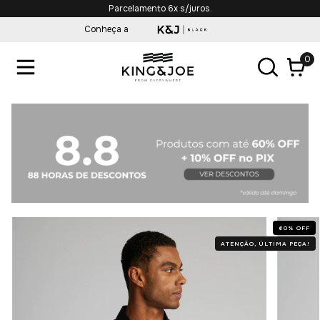
Parcelamento 6x s/juros.
Conheça a
0
60
%
OFF
ATENÇÃO, ÚLTIMA PEÇA!