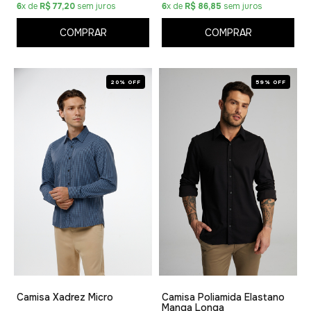
6
x de
R$ 77,20
sem juros
6
x de
R$ 86,85
sem juros
COMPRAR
COMPRAR
20% OFF
59% OFF
Camisa Xadrez Micro
Camisa Poliamida Elastano
Manga Longa