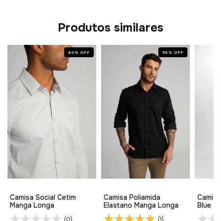
Produtos similares
60
%
OFF
59
%
OFF
Camisa Social Cetim
Camisa Poliamida
Camisa
Manga Longa
Elastano Manga Longa
Blue
(0)
(1)