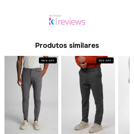
Produtos similares
58
%
OFF
25
%
OFF