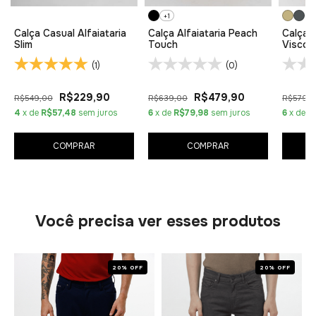
+1
Calça Casual Alfaiataria
Calça Alfaiataria Peach
Calça A
Slim
Touch
Viscof
(1)
(0)
R$229,90
R$479,90
R$549,00
R$639,00
R$579,
4
x de
R$57,48
sem juros
6
x de
R$79,98
sem juros
6
x de
R
COMPRAR
COMPRAR
Você precisa ver esses produtos
20% OFF
20% OFF