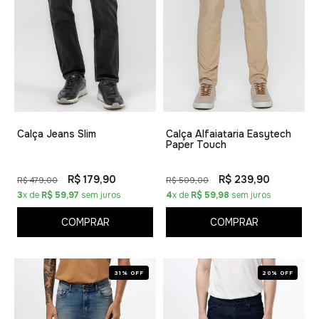
Calça Jeans Slim
Calça Alfaiataria Easytech
Paper Touch
R$ 179,90
R$ 239,90
R$ 479,00
R$ 509,00
3
x de
R$ 59,97
sem juros
4
x de
R$ 59,98
sem juros
COMPRAR
COMPRAR
31% OFF
20% OFF