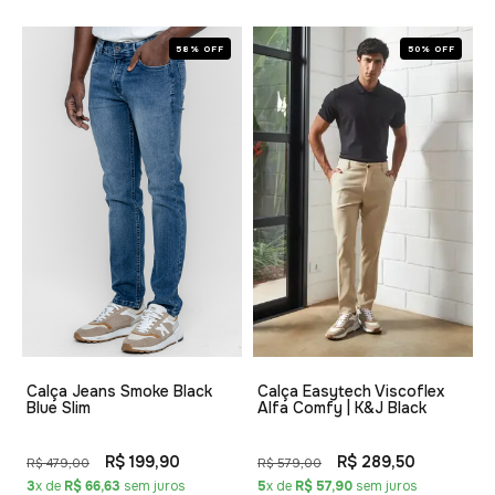
58% OFF
50% OFF
Calça Jeans Smoke Black
Calça Easytech Viscoflex
Blue Slim
Alfa Comfy | K&J Black
R$ 199,90
R$ 289,50
R$ 479,00
R$ 579,00
3
x de
R$ 66,63
sem juros
5
x de
R$ 57,90
sem juros