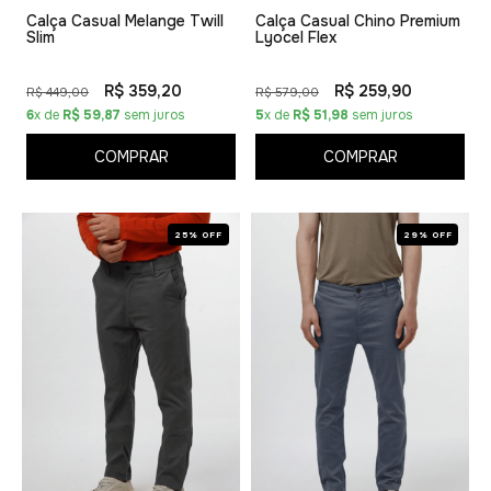
Calça Casual Melange Twill
Calça Casual Chino Premium
Slim
Lyocel Flex
R$ 359,20
R$ 259,90
R$ 449,00
R$ 579,00
6
x de
R$ 59,87
sem juros
5
x de
R$ 51,98
sem juros
COMPRAR
COMPRAR
25% OFF
29% OFF