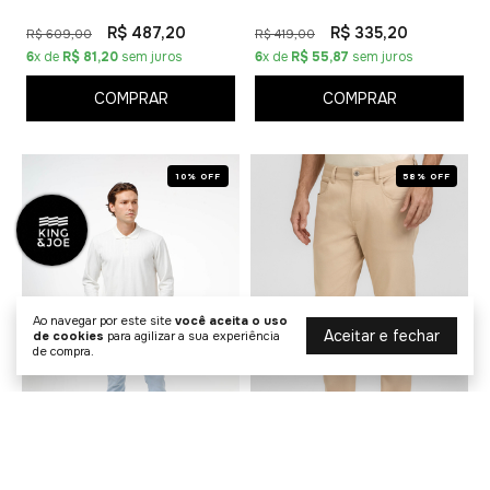
R$ 487,20
R$ 335,20
R$ 609,00
R$ 419,00
6
x de
R$ 81,20
sem juros
6
x de
R$ 55,87
sem juros
COMPRAR
COMPRAR
10% OFF
58% OFF
Ao navegar por este site
você aceita o uso
Aceitar e fechar
de cookies
para agilizar a sua experiência
de compra.