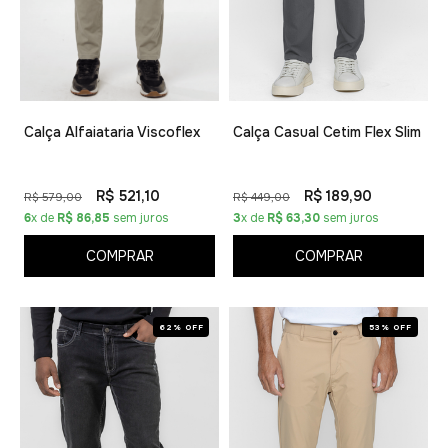
Calça Alfaiataria Viscoflex
Calça Casual Cetim Flex Slim
R$ 521,10
R$ 189,90
R$ 579,00
R$ 449,00
6
x de
R$ 86,85
sem juros
3
x de
R$ 63,30
sem juros
COMPRAR
COMPRAR
62% OFF
53% OFF