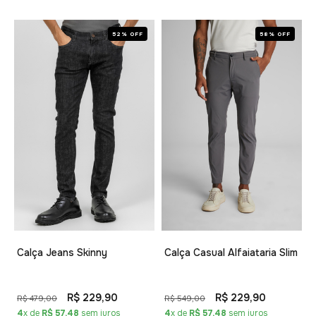
52% OFF
58% OFF
Calça Jeans Skinny
Calça Casual Alfaiataria Slim
R$ 229,90
R$ 229,90
R$ 479,00
R$ 549,00
4
x de
R$ 57,48
sem juros
4
x de
R$ 57,48
sem juros