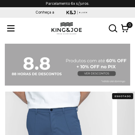
Parcelamento 6x s/juros.
Conheça a
0
ESGOTADO