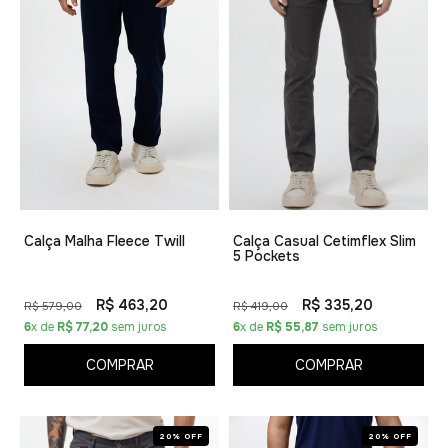
Calça Malha Fleece Twill
Calça Casual Cetimflex Slim
5 Pockets
R$ 463,20
R$ 335,20
R$ 579,00
R$ 419,00
6
x de
R$ 77,20
sem juros
6
x de
R$ 55,87
sem juros
COMPRAR
COMPRAR
20% OFF
20% OFF