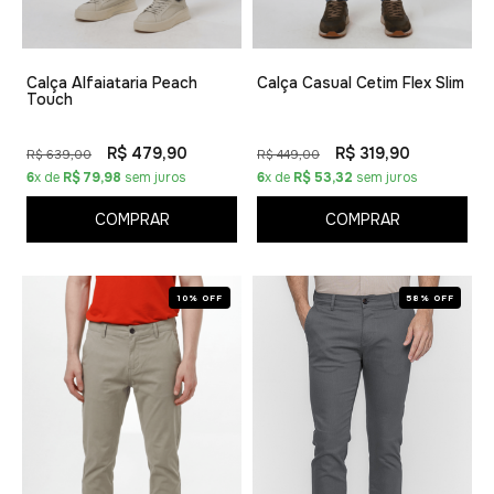
Calça Alfaiataria Peach
Calça Casual Cetim Flex Slim
Touch
R$ 479,90
R$ 319,90
R$ 639,00
R$ 449,00
6
x de
R$ 79,98
sem juros
6
x de
R$ 53,32
sem juros
COMPRAR
COMPRAR
10% OFF
58% OFF