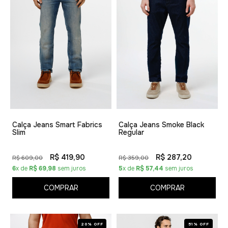
Calça Jeans Smart Fabrics
Calça Jeans Smoke Black
Slim
Regular
R$ 419,90
R$ 287,20
R$ 609,00
R$ 359,00
6
x de
R$ 69,98
sem juros
5
x de
R$ 57,44
sem juros
COMPRAR
COMPRAR
20% OFF
51% OFF