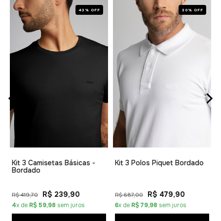
43% OFF
30% OFF
1
Kit 3 Camisetas Básicas -
Kit 3 Polos Piquet Bordado
Bordado
R$ 239,90
R$ 479,90
R$ 419,70
R$ 687,00
4
x de
R$ 59,98
sem juros
6
x de
R$ 79,98
sem juros