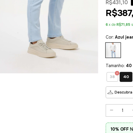
R$431,10
R$387
6
x de
R$71,85
Cor:
Azul jea
Tamanho:
40
40
38
Descubra
10% OFF
N