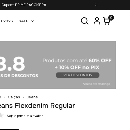
6x s/juros.
0
O 2026
SALE
o
Calças
Jeans
eans Flexdenim Regular
Seja o primeiro a avaliar