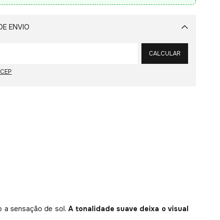
DE ENVIO
Alterar CEP
CALCULAR
 CEP
to a sensação de sol.
A tonalidade suave deixa o visual