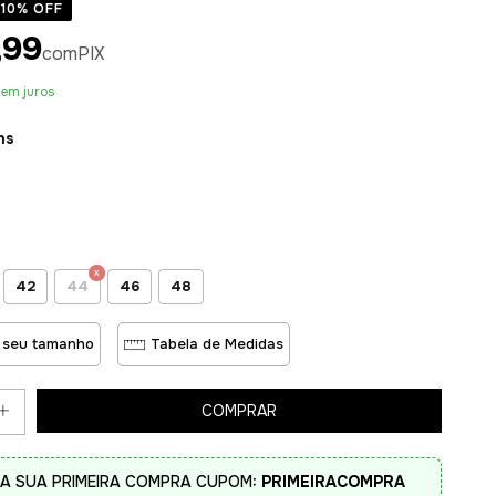
10
% OFF
,99
com
PIX
sem juros
ns
42
44
46
48
 seu tamanho
Tabela de Medidas
A SUA PRIMEIRA COMPRA CUPOM:
PRIMEIRACOMPRA