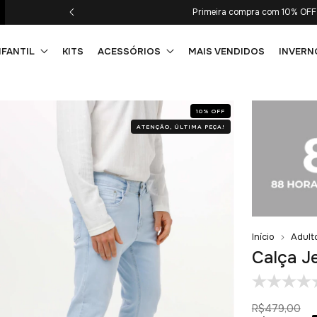
Parcelamento 
NFANTIL
KITS
ACESSÓRIOS
MAIS VENDIDOS
INVERN
10
%
OFF
ATENÇÃO, ÚLTIMA PEÇA!
Início
Adult
Calça J
R$479,00