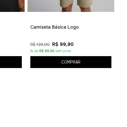
R$ 
4
x 
Camiseta Básica Logo
R$ 99,90
R$ 139,00
1
x de
R$ 99,90
sem juros
COMPRAR