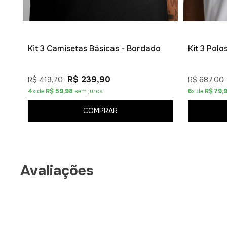
Kit 3 Camisetas Básicas - Bordado
Kit 3 Pol
R$ 239,90
R$ 419,70
R$ 687,00
4
x de
R$ 59,98
sem juros
6
x de
R$ 79,
COMPRAR
Avaliações