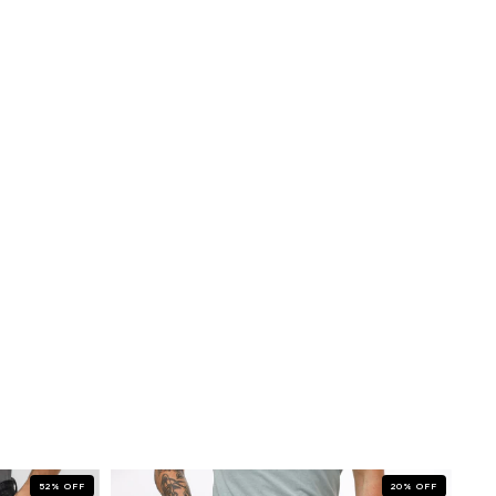
52
%
OFF
20
%
OFF