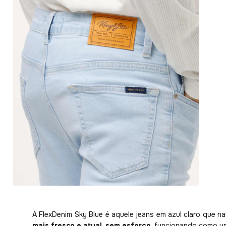
A FlexDenim Sky Blue é aquele jeans em azul claro que n
mais fresco e atual, sem esforço
, funcionando como um