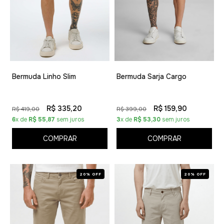
Bermuda Linho Slim
Bermuda Sarja Cargo
R$ 335,20
R$ 159,90
R$ 419,00
R$ 399,00
6
x de
R$ 55,87
sem juros
3
x de
R$ 53,30
sem juros
COMPRAR
COMPRAR
20% OFF
20% OFF