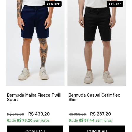
20% OFF
20% OFF
Bermuda Malha Fleece Twill
Bermuda Casual Cetimflex
Sport
Slim
R$ 439,20
R$ 287,20
R$ 549,00
R$ 359,00
6
x de
R$ 73,20
sem juros
5
x de
R$ 57,44
sem juros
COMPRAR
COMPRAR