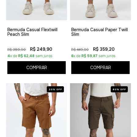
Bermuda Casual Flextwill
Bermuda Casual Paper Twill
Peach Slim
Slim
R$ 249,90
R$ 359,20
R$ 389,00
R$ 449,00
4
x de
R$ 62,48
sem juros
6
x de
R$ 59,87
sem juros
COMPRAR
COMPRAR
20% OFF
60% OFF