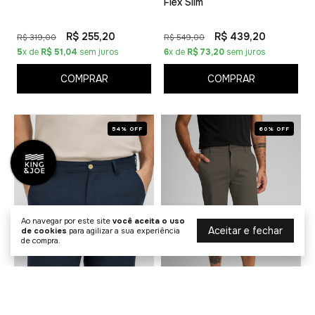
Flex Slim
R$ 255,20
R$ 439,20
R$ 319,00
R$ 549,00
5
x de
R$ 51,04
sem juros
6
x de
R$ 73,20
sem juros
COMPRAR
COMPRAR
54% OFF
60% OFF
Ao navegar por este site
você aceita o uso
Aceitar e fechar
de cookies
para agilizar a sua experiência
de compra.