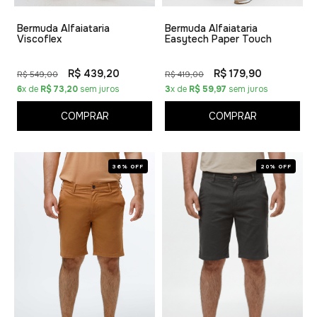
Bermuda Alfaiataria
Bermuda Alfaiataria
Viscoflex
Easytech Paper Touch
R$ 439,20
R$ 179,90
R$ 549,00
R$ 419,00
6
x de
R$ 73,20
sem juros
3
x de
R$ 59,97
sem juros
COMPRAR
COMPRAR
36% OFF
20% OFF