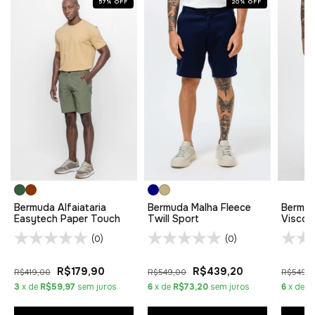
57
%
OFF
20
%
OFF
Bermuda Alfaiataria
Bermuda Malha Fleece
Bermud
Easytech Paper Touch
Twill Sport
Viscof
(0)
(0)
R$179,90
R$439,20
R$419,00
R$549,00
R$549,
3
x de
R$59,97
sem juros
6
x de
R$73,20
sem juros
6
x de
R