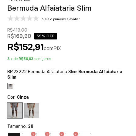
Bermuda Alfaiataria Slim
Seja o primeiro a avaliar
R$419,00
R$169,90
59
% OFF
R$152,91
com
PIX
3
x de
R$56,63
sem juros
BM23222 Bermuda Alfaiataria Slim:
Bermuda Alfaiataria
Slim
Cor:
Cinza
Tamanho:
38