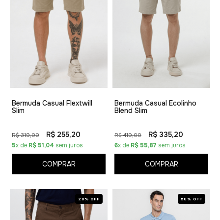
Bermuda Casual Flextwill
Bermuda Casual Ecolinho
Slim
Blend Slim
R$ 255,20
R$ 335,20
R$ 319,00
R$ 419,00
5
x de
R$ 51,04
sem juros
6
x de
R$ 55,87
sem juros
COMPRAR
COMPRAR
20% OFF
58% OFF