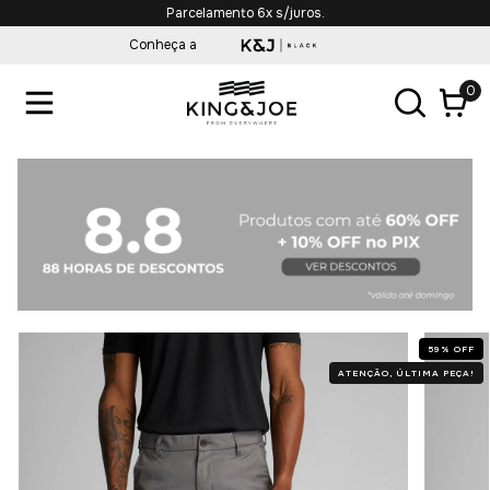
Parcelamento 6x s/juros.
Conheça a
0
59
%
OFF
ATENÇÃO, ÚLTIMA PEÇA!