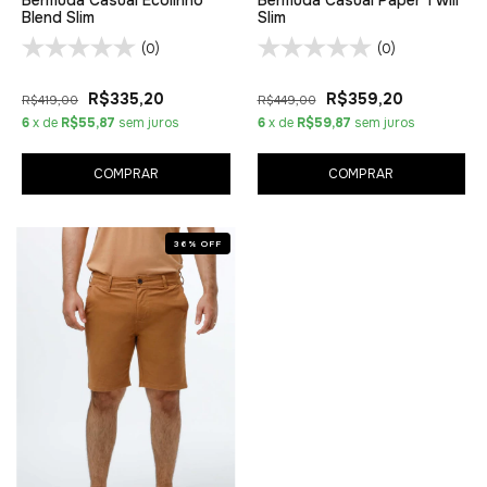
Blend Slim
Slim
(0)
(0)
R$335,20
R$359,20
R$419,00
R$449,00
6
x de
R$55,87
sem juros
6
x de
R$59,87
sem juros
COMPRAR
COMPRAR
36
%
OFF