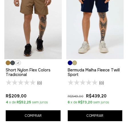
+1
Short Nylon Flex Colors
Bermuda Malha Fleece Twill
Tradicional
Sport
(0)
(0)
R$209,00
R$439,20
R$549,00
4
x de
R$52,25
sem juros
6
x de
R$73,20
sem juros
COMPRAR
COMPRAR