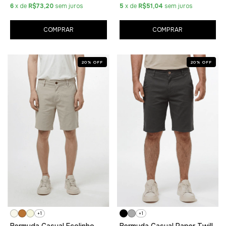
6
x de
R$73,20
sem juros
5
x de
R$51,04
sem juros
COMPRAR
COMPRAR
20
%
OFF
20
%
OFF
+1
+1
Bermuda Casual Ecolinho
Bermuda Casual Paper Twill