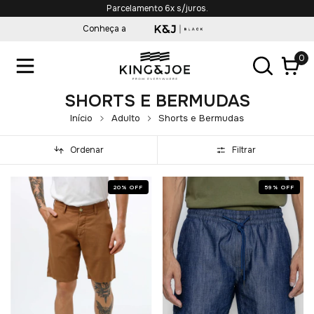
Parcelamento 6x s/juros.
Conheça a
0
SHORTS E BERMUDAS
Início
Adulto
Shorts e Bermudas
Ordenar
Filtrar
20
%
OFF
59
%
OFF