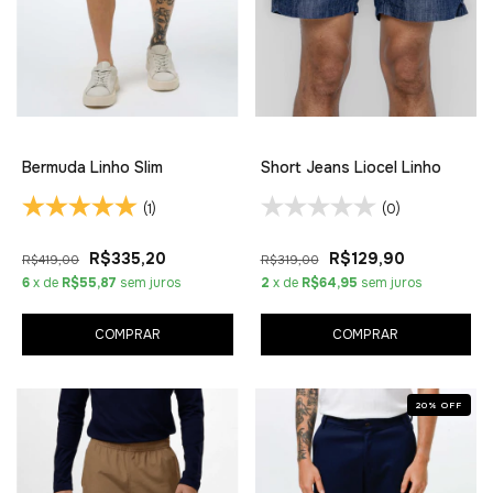
Bermuda Linho Slim
Short Jeans Liocel Linho
(1)
(0)
R$335,20
R$129,90
R$419,00
R$319,00
6
x de
R$55,87
sem juros
2
x de
R$64,95
sem juros
COMPRAR
COMPRAR
20
%
OFF