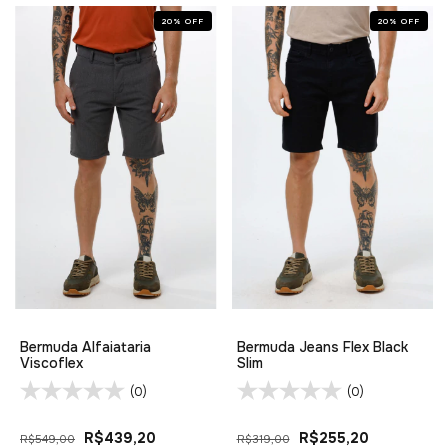
20
%
OFF
20
%
OFF
Bermuda Alfaiataria
Bermuda Jeans Flex Black
Viscoflex
Slim
(0)
(0)
R$439,20
R$255,20
R$549,00
R$319,00