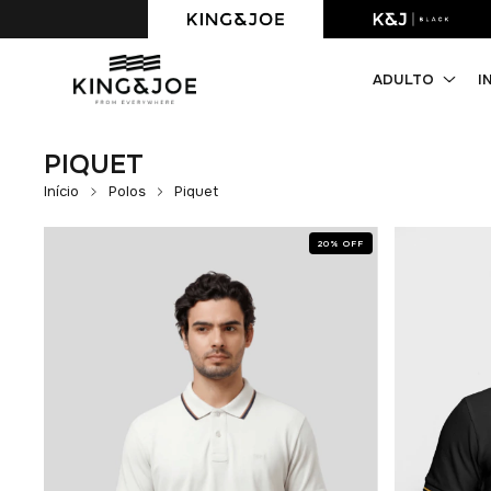
Primeira compra com 10% OFF. Cupom: PRIMEIRACOMPRA
ADULTO
I
PIQUET
Início
Polos
Piquet
20
%
OFF