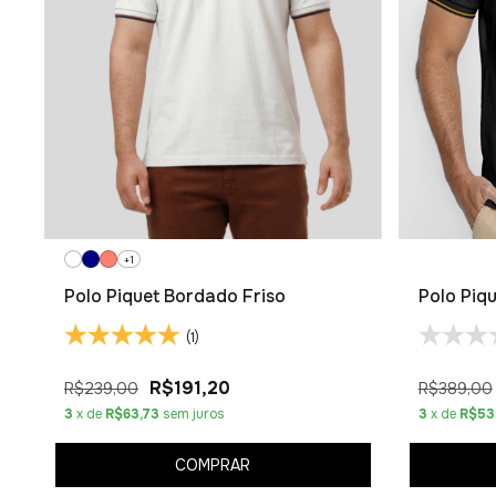
+1
Polo Piquet Bordado Friso
Polo Piq
(1)
R$191,20
R$239,00
R$389,00
3
x de
R$63,73
sem juros
3
x de
R$53
COMPRAR