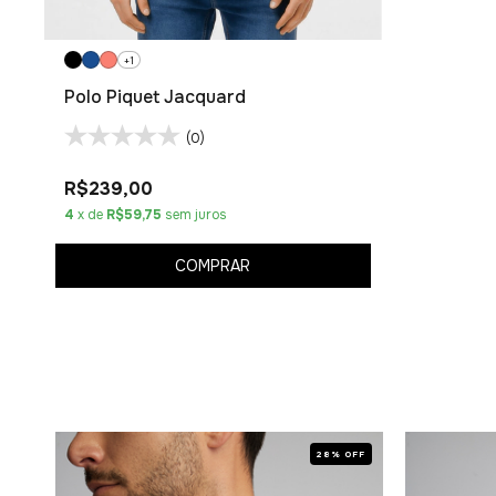
+1
Polo Piquet Jacquard
(0)
R$239,00
4
x de
R$59,75
sem juros
COMPRAR
OFF
28% OFF