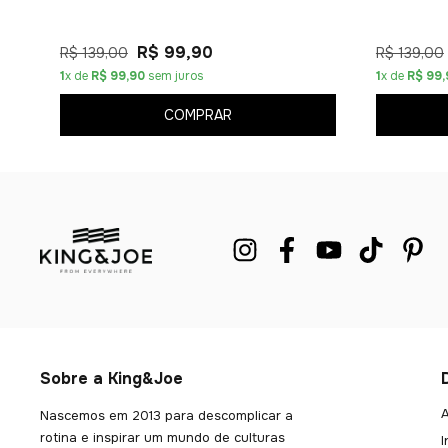
R$ 99,90
R$ 139,00
R$ 139,00
1
x de
R$ 99,90
sem juros
1
x de
R$ 99,
COMPRAR
Sobre a King&Joe
A
Nascemos em 2013 para descomplicar a
rotina e inspirar um mundo de culturas
I