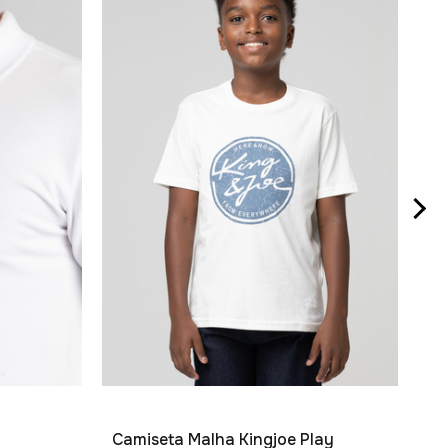
Po
R$
2
x
Camiseta Malha Kingjoe Play