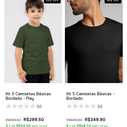
45
%
OFF
50
%
OFF
Kit 5 Camisetas Básicas
Kit 5 Camisetas Básicas -
Bordado - Play
Bordado
(0)
(0)
R$299,50
R$349,90
R$549,50
R$699,50
5
x de
R$59,90
sem juros
6
x de
R$58,32
sem juros