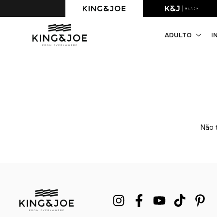
Parcelamento 6x s/juros.
ADULTO
I
Não t