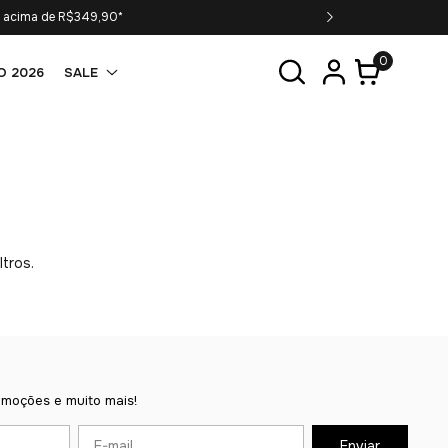
s acima de R$349,90*
P
0
O 2026
SALE
ltros.
omoções e muito mais!