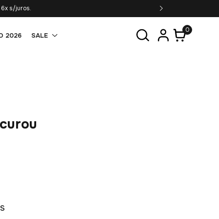
6x s/juros.
0
O 2026
SALE
ocurou
os