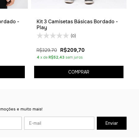
ordado -
Kit 3 Camisetas Básicas Bordado -
Play
(0)
R$209,70
R$329,70
4
x de
R$52,43
sem juros
COMPRAR
omoções e muito mais!