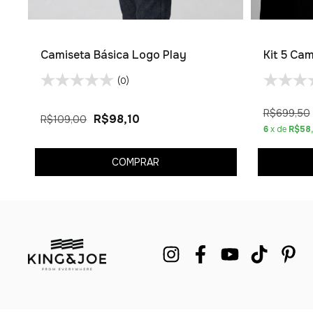
Camiseta Básica Logo Play
Kit 5 Ca
(0)
R$699,50
R$98,10
R$109,00
6
x de
R$58
COMPRAR