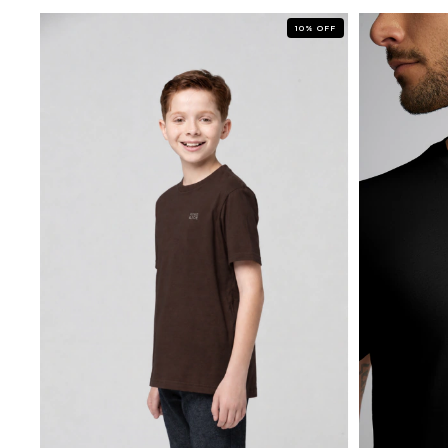
10
%
OFF