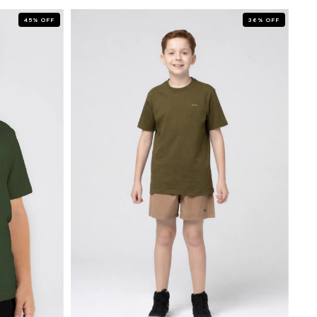
45
%
OFF
36
%
OFF