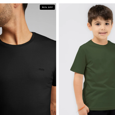
50
%
OFF